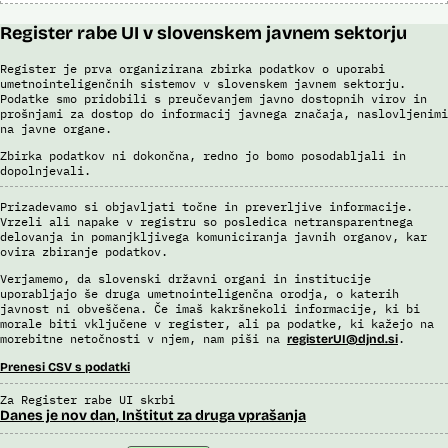
Register rabe UI v slovenskem javnem sektorju
Register je prva organizirana zbirka podatkov o uporabi
umetnointeligenčnih sistemov v slovenskem javnem sektorju.
Podatke smo pridobili s preučevanjem javno dostopnih virov in
prošnjami za dostop do informacij javnega značaja, naslovljenimi
na javne organe.
Zbirka podatkov ni dokončna, redno jo bomo posodabljali in
dopolnjevali.
Prizadevamo si objavljati točne in preverljive informacije.
Vrzeli ali napake v registru so posledica netransparentnega
delovanja in pomanjkljivega komuniciranja javnih organov, kar
ovira zbiranje podatkov.
Verjamemo, da slovenski državni organi in institucije
uporabljajo še druga umetnointeligenčna orodja, o katerih
javnost ni obveščena. Če imaš kakršnekoli informacije, ki bi
morale biti vključene v register, ali pa podatke, ki kažejo na
morebitne netočnosti v njem, nam piši na
.
registerUI@djnd.si
Prenesi CSV s podatki
Za Register rabe UI skrbi
Danes je nov dan, Inštitut za druga vprašanja