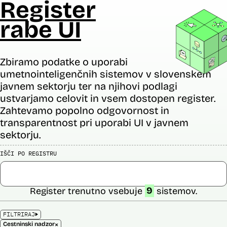
Register
rabe UI
Zbiramo podatke o uporabi
umetnointeligenčnih sistemov v slovenskem
javnem sektorju ter na njihovi podlagi
ustvarjamo celovit in vsem dostopen register.
Zahtevamo popolno odgovornost in
transparentnost pri uporabi UI v javnem
sektorju.
IŠČI PO REGISTRU
Register trenutno vsebuje
9
sistemov.
FILTRIRAJ
×
Cestninski nadzor