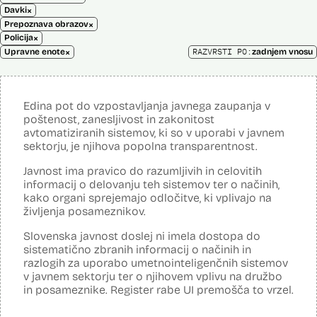
×
Davki
×
Prepoznava obrazov
×
Policija
×
RAZVRSTI PO:
Upravne enote
zadnjem vnosu
Edina pot do vzpostavljanja javnega zaupanja v
poštenost, zanesljivost in zakonitost
avtomatiziranih sistemov, ki so v uporabi v javnem
sektorju, je njihova popolna transparentnost.
Javnost ima pravico do razumljivih in celovitih
informacij o delovanju teh sistemov ter o načinih,
kako organi sprejemajo odločitve, ki vplivajo na
življenja posameznikov.
Slovenska javnost doslej ni imela dostopa do
sistematično zbranih informacij o načinih in
razlogih za uporabo umetnointeligenčnih sistemov
v javnem sektorju ter o njihovem vplivu na družbo
in posameznike. Register rabe UI premošča to vrzel.