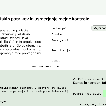
alskih potnikov in usmerjanje mejne kontrole
Področja:
Mejni na
 posreduje podatke iz
 rezervacij letalskih
Oznake:
Name Record) in API
Razvijalci:
cije, SIS in Interpola poda
aterih je prišlo do ujemanja,
ke o potovalnem dokumentu.
Institucija:
o ujemanja med preverjenimi
Cena:
čemer se oblikujejo
VEČ INFORMACIJ +
Analiza učinka na človekove prav
lo pri analitični obdelavi
orističnih in drugih hudih
Analiza učinka na osebne podatke
lo policije in drugih
Za Register rabe UI
 potnikih lahko glede na
Danes je nov dan, In
prijavljenih na let,
roma rezultate njihove
teligenčnih sistemov v slovenskem javnem
irov in prošnjami za dostop do informacij
Podpri naše delo.
i avtomatizirani obdelavi
njevali.
iziranimi sredstvi.
Te zanima, kaj dela