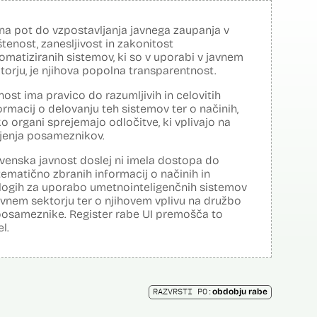
na pot do vzpostavljanja javnega zaupanja v
tenost, zanesljivost in zakonitost
omatiziranih sistemov, ki so v uporabi v javnem
torju, je njihova popolna transparentnost.
nost ima pravico do razumljivih in celovitih
ormacij o delovanju teh sistemov ter o načinih,
o organi sprejemajo odločitve, ki vplivajo na
ljenja posameznikov.
venska javnost doslej ni imela dostopa do
tematično zbranih informacij o načinih in
logih za uporabo umetnointeligenčnih sistemov
avnem sektorju ter o njihovem vplivu na družbo
posameznike. Register rabe UI premošča to
el.
RAZVRSTI PO:
obdobju rabe