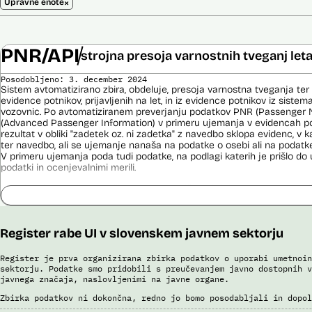
×
Upravne enote
PNR/API
strojna presoja varnostnih tveganj let
Posodobljeno: 3. december 2024
Sistem avtomatizirano zbira, obdeluje, presoja varnostna tveganja ter
evidence potnikov, prijavljenih na let, in iz evidence potnikov iz sistema
vozovnic. Po avtomatiziranem preverjanju podatkov PNR (Passenger 
(Advanced Passenger Information) v primeru ujemanja v evidencah poli
rezultat v obliki "zadetek oz. ni zadetka" z navedbo sklopa evidenc, v k
ter navedbo, ali se ujemanje nanaša na podatke o osebi ali na podat
V primeru ujemanja poda tudi podatke, na podlagi katerih je prišlo d
podatki in ocenjevalnimi merili.
Ocenjevalna merila so oblikovana z analitično obdelavo podatkov, pri 
indikatorji tveganja, ki predstavljajo posamezne podatke, za katere je bi
ugotovljeno, da predstavljajo specifične potovalne vzorce storilcev ter
kaznivih dejanj oziroma njihovih žrtev ter zato omogočajo usmerjeno de
Register rabe UI v slovenskem javnem sektorju
pristojnih organov na takšne osebe. Nacionalna enota za informacije o
utemeljene razloge v posamičnem primeru posreduje podatke potnikov, 
oziroma podatke potnikov iz sistema rezervacij letalskih vozovnic ozi
Register je prva organizirana zbirka podatkov o uporabi umetnoin
obdelave drugim enotam policije.
sektorju. Podatke smo pridobili s preučevanjem javno dostopnih v
javnega značaja, naslovljenimi na javne organe.
Uslužbenci nacionalne enote za informacije o potnikih vsa ujemanja pr
Zbirka podatkov ni dokončna, redno jo bomo posodabljali in dopol
podatkov ter varnostna tveganja posamično pregledajo še z neavtomat