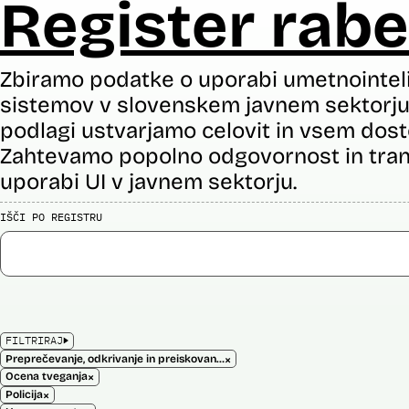
Register rabe
Zbiramo podatke o uporabi umetnointel
sistemov v slovenskem javnem sektorju 
podlagi ustvarjamo celovit in vsem dost
Zahtevamo popolno odgovornost in tran
uporabi UI v javnem sektorju.
IŠČI PO REGISTRU
FILTRIRAJ
×
Preprečevanje, odkrivanje in preiskovanje kaznivih dejanj
×
Ocena tveganja
×
Policija