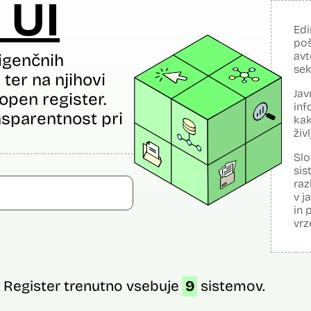
 UI
Edi
poš
avt
igenčnih
sek
ter na njihovi
Jav
open register.
inf
sparentnost pri
kak
živ
Slo
sis
raz
v j
in 
vrz
Register trenutno vsebuje
9
sistemov.