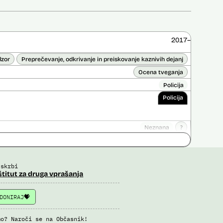
2017–
dzor
Preprečevanje, odkrivanje in preiskovanje kaznivih dejanj
Ocena tveganja
Policija
Policija
Neznana
?
ice opravljena:
Ne
 opravljena:
Da
?
 skrbi
štitut za druga vprašanja
DONIRAJ
mo? Naroči se na Občasnik!