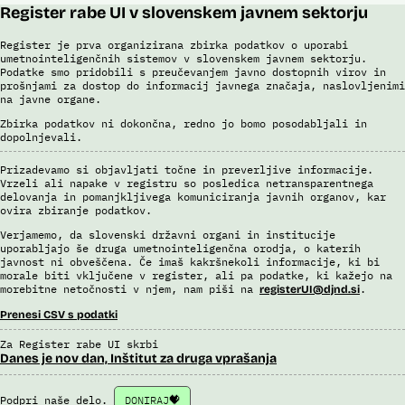
Register rabe UI v slovenskem javnem sektorju
Register je prva organizirana zbirka podatkov o uporabi
umetnointeligenčnih sistemov v slovenskem javnem sektorju.
Podatke smo pridobili s preučevanjem javno dostopnih virov in
prošnjami za dostop do informacij javnega značaja, naslovljenimi
na javne organe.
Zbirka podatkov ni dokončna, redno jo bomo posodabljali in
dopolnjevali.
Prizadevamo si objavljati točne in preverljive informacije.
Vrzeli ali napake v registru so posledica netransparentnega
delovanja in pomanjkljivega komuniciranja javnih organov, kar
ovira zbiranje podatkov.
Verjamemo, da slovenski državni organi in institucije
uporabljajo še druga umetnointeligenčna orodja, o katerih
javnost ni obveščena. Če imaš kakršnekoli informacije, ki bi
morale biti vključene v register, ali pa podatke, ki kažejo na
morebitne netočnosti v njem, nam piši na
.
registerUI@djnd.si
Prenesi CSV s podatki
Za Register rabe UI skrbi
Danes je nov dan, Inštitut za druga vprašanja
Podpri naše delo.
DONIRAJ