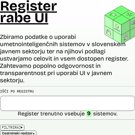
Register
rabe UI
Zbiramo podatke o uporabi
umetnointeligenčnih sistemov v slovenskem
javnem sektorju ter na njihovi podlagi
ustvarjamo celovit in vsem dostopen register.
Zahtevamo popolno odgovornost in
transparentnost pri uporabi UI v javnem
sektorju.
IŠČI PO REGISTRU
Register trenutno vsebuje
9
sistemov.
FILTRIRAJ
×
Cestninski nadzor