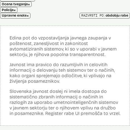
×
Ocena tveganja
×
Policija
×
RAZVRSTI PO:
Upravne enote
obdobju rabe
Edina pot do vzpostavljanja javnega zaupanja v
poštenost, zanesljivost in zakonitost
avtomatiziranih sistemov, ki so v uporabi v javnem
sektorju, je njihova popolna transparentnost.
Javnost ima pravico do razumljivih in celovitih
informacij o delovanju teh sistemov ter o načinih,
kako organi sprejemajo odločitve, ki vplivajo na
življenja posameznikov.
Slovenska javnost doslej ni imela dostopa do
sistematično zbranih informacij o načinih in
razlogih za uporabo umetnointeligenčnih sistemov
v javnem sektorju ter o njihovem vplivu na družbo
in posameznike. Register rabe UI premošča to vrzel.