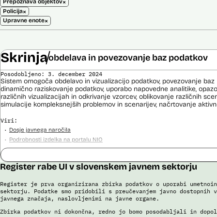
×
Prepoznava objektov
×
Policija
×
Upravne enote
Skrinja
obdelava in povezovanje baz podatkov
Posodobljeno: 3. december 2024
Sistem omogoča obdelavo in vizualizacijo podatkov, povezovanje baz p
dinamično raziskovanje podatkov, uporabo napovedne analitike, opaz
različnih vizualizacijah in odkrivanje vzorcev, oblikovanje različnih sce
simulacije kompleksnejših problemov in scenarijev, načrtovanje aktivno
Viri:
Dosje javnega naročila
Podrobnosti izdelka na portalu NIO
Predstavitev projekta na gov.si
Predstavitev projekta na portalu OECD OPSI
Register rabe UI v slovenskem javnem sektorju
Odgovor na zahtevo za dostop do informacij javnega značaja
Tehnične specifikacije iz razpisne dokumentacije
Register je prva organizirana zbirka podatkov o uporabi umetnoin
Promocijska zloženka Skrinja 2.0
sektorju. Podatke smo pridobili s preučevanjem javno dostopnih v
Ocena učinka na osebne podatke
javnega značaja, naslovljenimi na javne organe.
Zbirka podatkov ni dokončna, redno jo bomo posodabljali in dopol