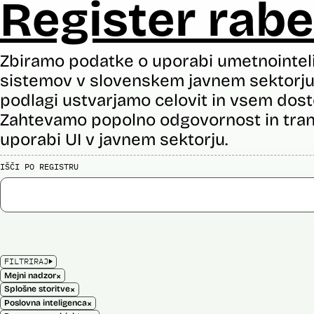
Register rabe
Zbiramo podatke o uporabi umetnointel
sistemov v slovenskem javnem sektorju 
podlagi ustvarjamo celovit in vsem dost
Zahtevamo popolno odgovornost in tran
uporabi UI v javnem sektorju.
IŠČI PO REGISTRU
FILTRIRAJ
×
Mejni nadzor
×
Splošne storitve
×
Poslovna inteligenca