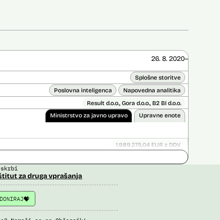
26. 8. 2020–
Splošne storitve
Poslovna inteligenca
Napovedna analitika
Result d.o.o., Gora d.o.o., B2 BI d.o.o.
Ministrstvo za javno upravo
Upravne enote
1.989.275,04 EUR z DDV
ice opravljena:
Ne
 skrbi
 opravljena:
Da
?
štitut za druga vprašanja
DONIRAJ