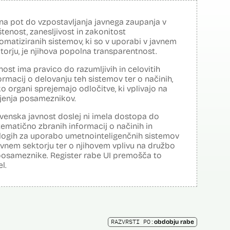
na pot do vzpostavljanja javnega zaupanja v
tenost, zanesljivost in zakonitost
omatiziranih sistemov, ki so v uporabi v javnem
torju, je njihova popolna transparentnost.
nost ima pravico do razumljivih in celovitih
ormacij o delovanju teh sistemov ter o načinih,
o organi sprejemajo odločitve, ki vplivajo na
ljenja posameznikov.
venska javnost doslej ni imela dostopa do
tematično zbranih informacij o načinih in
logih za uporabo umetnointeligenčnih sistemov
avnem sektorju ter o njihovem vplivu na družbo
posameznike. Register rabe UI premošča to
el.
RAZVRSTI PO:
obdobju rabe