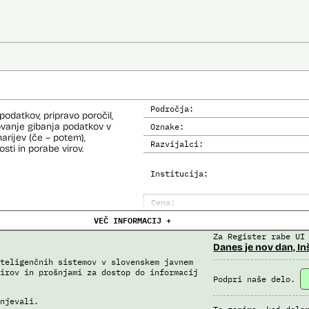
Področja:
odatkov, pripravo poročil,
ovanje gibanja podatkov v
Oznake:
narijev (če – potem),
Razvijalci:
sti in porabe virov.
Institucija:
Cena:
VEČ INFORMACIJ +
Analiza učinka na človekove prav
Za Register rabe UI
Analiza učinka na osebne podatke
Danes je nov dan, In
teligenčnih sistemov v slovenskem javnem
irov in prošnjami za dostop do informacij
Podpri naše delo.
njevali.