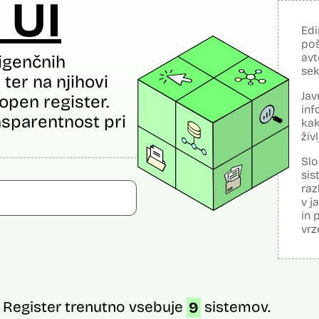
 UI
Edi
poš
avt
igenčnih
sek
ter na njihovi
Jav
open register.
inf
sparentnost pri
kak
živ
Slo
sis
raz
v j
in 
vrz
Register trenutno vsebuje
9
sistemov.