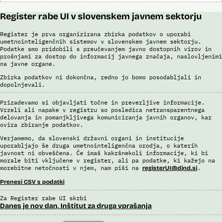
Register rabe UI v slovenskem javnem sektorju
Register je prva organizirana zbirka podatkov o uporabi
umetnointeligenčnih sistemov v slovenskem javnem sektorju.
Podatke smo pridobili s preučevanjem javno dostopnih virov in
prošnjami za dostop do informacij javnega značaja, naslovljenimi
na javne organe.
Zbirka podatkov ni dokončna, redno jo bomo posodabljali in
dopolnjevali.
Prizadevamo si objavljati točne in preverljive informacije.
Vrzeli ali napake v registru so posledica netransparentnega
delovanja in pomanjkljivega komuniciranja javnih organov, kar
ovira zbiranje podatkov.
Verjamemo, da slovenski državni organi in institucije
uporabljajo še druga umetnointeligenčna orodja, o katerih
javnost ni obveščena. Če imaš kakršnekoli informacije, ki bi
morale biti vključene v register, ali pa podatke, ki kažejo na
morebitne netočnosti v njem, nam piši na
.
registerUI@djnd.si
Prenesi CSV s podatki
Za Register rabe UI skrbi
Danes je nov dan, Inštitut za druga vprašanja