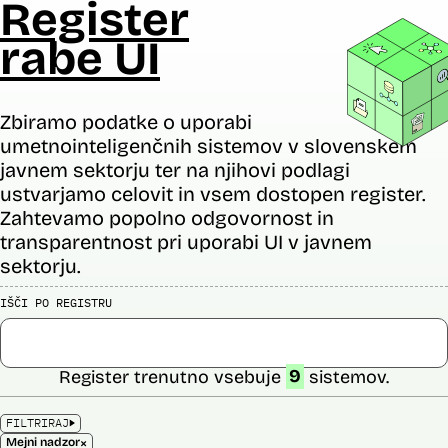
Register
rabe UI
Zbiramo podatke o uporabi
umetnointeligenčnih sistemov v slovenskem
javnem sektorju ter na njihovi podlagi
ustvarjamo celovit in vsem dostopen register.
Zahtevamo popolno odgovornost in
transparentnost pri uporabi UI v javnem
sektorju.
IŠČI PO REGISTRU
Register trenutno vsebuje
9
sistemov.
FILTRIRAJ
×
Mejni nadzor