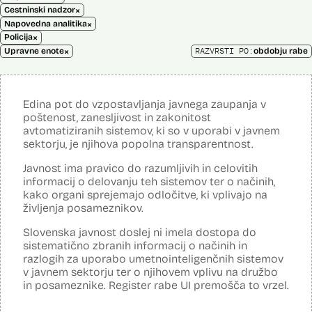
×
Cestninski nadzor
×
Napovedna analitika
×
Policija
×
RAZVRSTI PO:
Upravne enote
obdobju rabe
Edina pot do vzpostavljanja javnega zaupanja v
poštenost, zanesljivost in zakonitost
avtomatiziranih sistemov, ki so v uporabi v javnem
sektorju, je njihova popolna transparentnost.
Javnost ima pravico do razumljivih in celovitih
informacij o delovanju teh sistemov ter o načinih,
kako organi sprejemajo odločitve, ki vplivajo na
življenja posameznikov.
Slovenska javnost doslej ni imela dostopa do
sistematično zbranih informacij o načinih in
razlogih za uporabo umetnointeligenčnih sistemov
v javnem sektorju ter o njihovem vplivu na družbo
in posameznike. Register rabe UI premošča to vrzel.