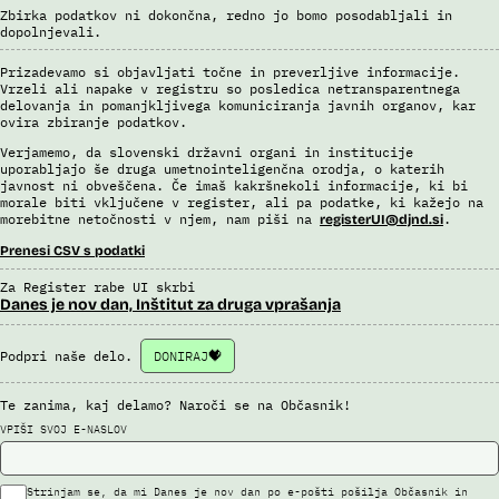
Zbirka podatkov ni dokončna, redno jo bomo posodabljali in
dopolnjevali.
Prizadevamo si objavljati točne in preverljive informacije.
Vrzeli ali napake v registru so posledica netransparentnega
delovanja in pomanjkljivega komuniciranja javnih organov, kar
ovira zbiranje podatkov.
Verjamemo, da slovenski državni organi in institucije
uporabljajo še druga umetnointeligenčna orodja, o katerih
javnost ni obveščena. Če imaš kakršnekoli informacije, ki bi
morale biti vključene v register, ali pa podatke, ki kažejo na
morebitne netočnosti v njem, nam piši na
.
registerUI@djnd.si
Prenesi CSV s podatki
Za Register rabe UI skrbi
Danes je nov dan, Inštitut za druga vprašanja
Podpri naše delo.
DONIRAJ
Te zanima, kaj delamo? Naroči se na Občasnik!
VPIŠI SVOJ E-NASLOV
Strinjam se, da mi Danes je nov dan po e-pošti pošilja Občasnik in