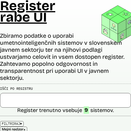
Register
rabe UI
Zbiramo podatke o uporabi
umetnointeligenčnih sistemov v slovenskem
javnem sektorju ter na njihovi podlagi
ustvarjamo celovit in vsem dostopen register.
Zahtevamo popolno odgovornost in
transparentnost pri uporabi UI v javnem
sektorju.
IŠČI PO REGISTRU
Register trenutno vsebuje
9
sistemov.
FILTRIRAJ
×
Mejni nadzor