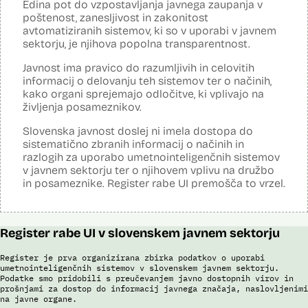
Edina pot do vzpostavljanja javnega zaupanja v
Analiza učinka na osebne podatke opravljena:
Ne
poštenost, zanesljivost in zakonitost
avtomatiziranih sistemov, ki so v uporabi v javnem
Posodobljeno: 3. december 2024
sektorju, je njihova popolna transparentnost.
S pomočjo sistema policija ugotavlja identiteto in registrira ilegalne
migrante, preverja potnike na mejnih prehodih in izvaja postopke
Javnost ima pravico do razumljivih in celovitih
zavrnitve vstopa. S sistemom zajemajo izjave tujcev, njihove listine,
obrazne fotografije v času postopka ter prstne odtise. Sistem
informacij o delovanju teh sistemov ter o načinih,
podatke preverja v bazah podatkov policije (evidence prekrškov in
kako organi sprejemajo odločitve, ki vplivajo na
evidence dogodkov), evidenci iskanih oseb, Schengenskem
življenja posameznikov.
informacijskem sistemu, Vizumskem informacijskem sistemu in bazah
Interpola.
Slovenska javnost doslej ni imela dostopa do
sistematično zbranih informacij o načinih in
S sistemom AFIS (Automated Fingerprint Identification System /
Sistem za avtomatizirano identifikacijo prstnih odtisov), ki temelji na
razlogih za uporabo umetnointeligenčnih sistemov
uporabi algoritmov za izdelavo in iskanje biometričnih razpoznavnih
v javnem sektorju ter o njihovem vplivu na družbo
znakov, je omogočena primerjava in iskanje prstnih odtisov.
in posameznike. Register rabe UI premošča to vrzel.
Viri:
Brošura 60 let informacijsko telekomunikacijskega sistema policije
Odgovor na zahtevo za dostop do informacij javnega značaja
Register rabe UI v slovenskem javnem sektorju
Register je prva organizirana zbirka podatkov o uporabi
umetnointeligenčnih sistemov v slovenskem javnem sektorju.
Podatke smo pridobili s preučevanjem javno dostopnih virov in
prošnjami za dostop do informacij javnega značaja, naslovljenimi
na javne organe.