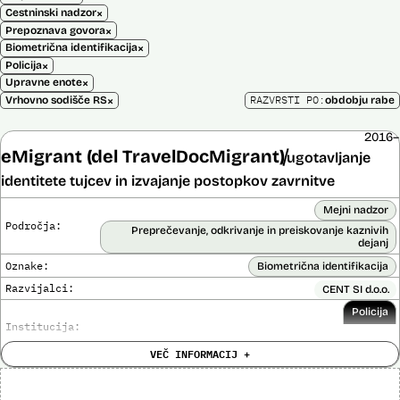
×
Cestninski nadzor
×
Prepoznava govora
×
Biometrična identifikacija
×
Policija
×
Upravne enote
×
RAZVRSTI PO:
Vrhovno sodišče RS
obdobju rabe
2016–
eMigrant (del TravelDocMigrant)
ugotavljanje
identitete tujcev in izvajanje postopkov zavrnitve
Mejni nadzor
Področja:
Preprečevanje, odkrivanje in preiskovanje kaznivih
dejanj
Oznake:
Biometrična identifikacija
Razvijalci:
CENT SI d.o.o.
Policija
Institucija:
VEČ INFORMACIJ +
Cena:
136.701,00 € z DDV
Analiza učinka na človekove pravice
Ne
opravljena: