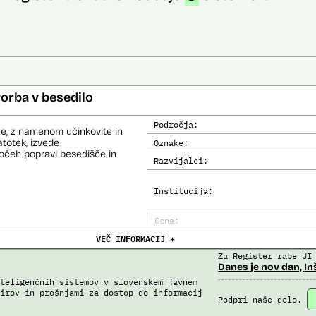
orba v besedilo
Področja:
e, z namenom učinkovite in
totek, izvede
Oznake:
močeh popravi besedišče in
Razvijalci:
Institucija:
Cena:
VEČ INFORMACIJ +
Trajanje licence:
Za Register rabe UI
Analiza učinka na človekove prav
Danes je nov dan, In
Analiza učinka na osebne podatke
teligenčnih sistemov v slovenskem javnem
irov in prošnjami za dostop do informacij
Podpri naše delo.