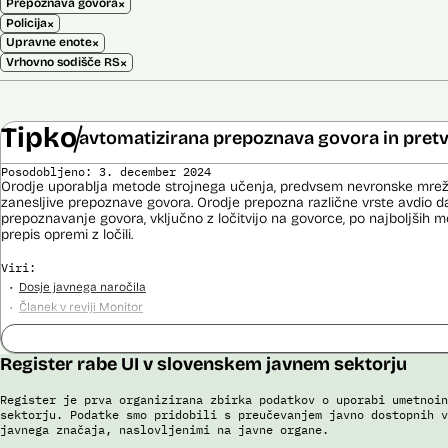
×
Prepoznava govora
×
Policija
×
Upravne enote
×
Vrhovno sodišče RS
Tipko
avtomatizirana prepoznava govora in pretv
Posodobljeno: 3. december 2024
Orodje uporablja metode strojnega učenja, predvsem nevronske mrež
zanesljive prepoznave govora. Orodje prepozna različne vrste avdio da
prepoznavanje govora, vključno z ločitvijo na govorce, po najboljših 
prepis opremi z ločili.
Viri:
Dosje javnega naročila
Članek v reviji Monitor
Odgovor na zahtevo za dostop do informacij javnega značaja
Register rabe UI v slovenskem javnem sektorju
Register je prva organizirana zbirka podatkov o uporabi umetnoin
sektorju. Podatke smo pridobili s preučevanjem javno dostopnih v
javnega značaja, naslovljenimi na javne organe.