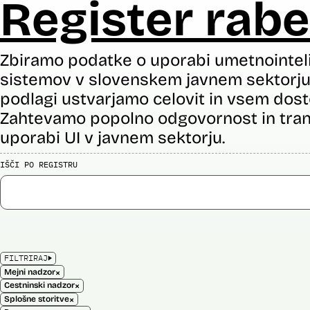
Register rabe
Zbiramo podatke o uporabi umetnointel
sistemov v slovenskem javnem sektorju 
podlagi ustvarjamo celovit in vsem dost
Zahtevamo popolno odgovornost in tran
uporabi UI v javnem sektorju.
IŠČI PO REGISTRU
FILTRIRAJ
×
Mejni nadzor
×
Cestninski nadzor
×
Splošne storitve