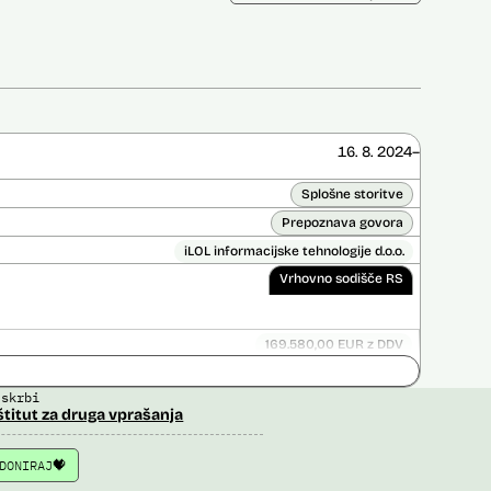
16. 8. 2024–
Splošne storitve
Prepoznava govora
iLOL informacijske tehnologije d.o.o.
Vrhovno sodišče RS
169.580,00 EUR z DDV
Ni časovno omejena
 skrbi
ice opravljena:
Ne
štitut za druga vprašanja
 opravljena:
Ne
DONIRAJ