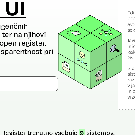
 UI
Edi
poš
avt
igenčnih
sek
ter na njihovi
Jav
open register.
inf
sparentnost pri
kak
živ
Slo
sis
raz
v j
in 
vrz
Register trenutno vsebuje
9
sistemov.