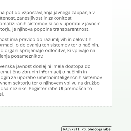
na pot do vzpostavljanja javnega zaupanja v
tenost, zanesljivost in zakonitost
omatiziranih sistemov, ki so v uporabi v javnem
torju, je njihova popolna transparentnost.
nost ima pravico do razumljivih in celovitih
ormacij o delovanju teh sistemov ter o načinih,
o organi sprejemajo odločitve, ki vplivajo na
ljenja posameznikov.
venska javnost doslej ni imela dostopa do
tematično zbranih informacij o načinih in
logih za uporabo umetnointeligenčnih sistemov
avnem sektorju ter o njihovem vplivu na družbo
posameznike. Register rabe UI premošča to
el.
RAZVRSTI PO:
obdobju rabe