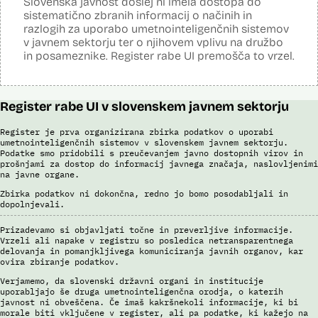
Slovenska javnost doslej ni imela dostopa do
uporabnik izbere samo tiste fotografije, ki v podobnosti dosežejo
sistematično zbranih informacij o načinih in
dovolj visok prag ujemanja. Končno identifikacijo osebe mora
razlogih za uporabo umetnointeligenčnih sistemov
strokovnjak za primerjavo obraznih značilnosti opraviti ročno.
v javnem sektorju ter o njihovem vplivu na družbo
Sistem uporablja sledeče podatke: Evidenca fotografiranih oseb
in posameznike. Register rabe UI premošča to vrzel.
policije (del informacijsko telekomunikacijskega sistema policije
(ITSP)), neznano slikovno gradivo za primerjavo.
Viri:
Register rabe UI v slovenskem javnem sektorju
Brošura 60 let informacijsko telekomunikacijskega sistema policije
Spletno mesto podjetja Neurotechnology, podstran VeriLook
Register je prva organizirana zbirka podatkov o uporabi
umetnointeligenčnih sistemov v slovenskem javnem sektorju.
Poročilo Automating Society report 2020 za Slovenijo
Podatke smo pridobili s preučevanjem javno dostopnih virov in
Odgovor na zahtevo za dostop do informacij javnega značaja
prošnjami za dostop do informacij javnega značaja, naslovljenimi
Dokument Povabilo k oddaji ponudbe
na javne organe.
Dokument Obvestilo o oddaji naročila
Zbirka podatkov ni dokončna, redno jo bomo posodabljali in
dopolnjevali.
Prizadevamo si objavljati točne in preverljive informacije.
Vrzeli ali napake v registru so posledica netransparentnega
delovanja in pomanjkljivega komuniciranja javnih organov, kar
ovira zbiranje podatkov.
Verjamemo, da slovenski državni organi in institucije
uporabljajo še druga umetnointeligenčna orodja, o katerih
javnost ni obveščena. Če imaš kakršnekoli informacije, ki bi
morale biti vključene v register, ali pa podatke, ki kažejo na