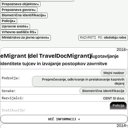
×
Prepoznava objektov
×
Prepoznava govora
×
Biometrična identifikacija
×
Policija
×
Upravne enote
×
Vrhovno sodišče RS
×
RAZVRSTI PO:
Ministrstvo za javno upravo
obdobju rabe
2016–
eMigrant (del TravelDocMigrant)
ugotavljanje
identitete tujcev in izvajanje postopkov zavrnitve
Mejni nadzor
Področja:
Preprečevanje, odkrivanje in preiskovanje kaznivih
dejanj
Oznake:
Biometrična identifikacija
Razvijalci:
CENT SI d.o.o.
Policija
Institucija:
VEČ INFORMACIJ +
Cena:
136.701,00 € z DDV
2014–