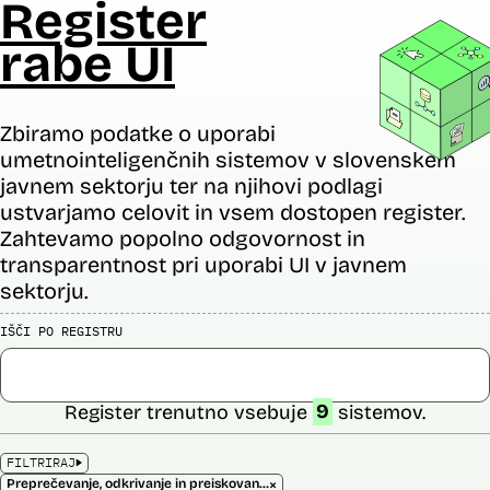
Register
rabe UI
Zbiramo podatke o uporabi
umetnointeligenčnih sistemov v slovenskem
javnem sektorju ter na njihovi podlagi
ustvarjamo celovit in vsem dostopen register.
Zahtevamo popolno odgovornost in
transparentnost pri uporabi UI v javnem
sektorju.
IŠČI PO REGISTRU
Register trenutno vsebuje
9
sistemov.
FILTRIRAJ
×
Preprečevanje, odkrivanje in preiskovanje kaznivih dejanj