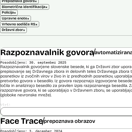
×
Prepoznava govora
×
Biometrična identifikacija
×
Policija
×
Upravne enote
×
Vrhovno sodišče RS
×
Državni zbor
Razpoznavalnik govora
avtomatizirana
Posodobljeno: 30. september 2025
Razpoznavalnik govorjene slovenske besede, ki ga Državni zbor upor
prepisovanje sej Državnega zbora in delovnih teles Državnega zbora t
posnetkov iz zvočnih virov v živo in iz predhodnih posnetkov, uporablj
pretvorbo govora v besedilo. Iz govora razpoznajo izgovorjene besede
ločila in analizirajo besedilo za pravilen izpis razpoznanega besedila.
razpoznave govora, ki se uporabljajo v Državnem zboru, se uporabljaj
(globoke nevronske mreže).
Viri:
Razpisna dokumentacija
Pogodba za nakup
Face Trace
prepoznava obrazov
Posodobljeno: 3. december 2024