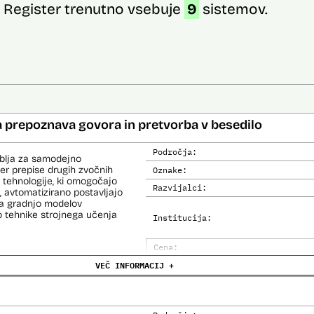
Register trenutno vsebuje
9
sistemov.
 prepoznava govora in pretvorba v besedilo
Področja:
ablja za samodejno
er prepise drugih zvočnih
Oznake:
a tehnologije, ki omogočajo
Razvijalci:
, avtomatizirano postavljajo
 Za gradnjo modelov
o tehnike strojnega učenja
Institucija:
Cena:
VEČ INFORMACIJ +
Trajanje licence:
Analiza učinka na človekove prav
Analiza učinka na osebne podatke