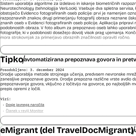
Sistem uporablja algoritme za izdelavo in iskanje biometričnih razpoz
Neurotechnology (tehnologija VeriLook). Vsebuje dva spletna servisa, k
obstoječo Evidenco fotografiranih oseb policije: prvi je namenjen oz
razpoznavnih znakov, drugi primerjanju fotografij obraza neznane (is
znanih oseb v Evidenci fotografiranih oseb policije. Aplikacija priprav
podobnostih obraza. V foto album za prepoznavo oseb lahko uporabnik
fotografije, ki v podobnosti dosežejo dovolj visok prag ujemanja. Konč
mora strokovnjak za primerjavo obraznih značilnosti opraviti ročno.
Sistem uporablja sledeče podatke: Evidenca fotografiranih oseb policij
telekomunikacijskega sistema policije (ITSP)), neznano slikovno gradiv
Tipko
avtomatizirana prepoznava govora in pretv
Viri:
Brošura 60 let informacijsko telekomunikacijskega sistema policije
Posodobljeno: 3. december 2024
Spletno mesto podjetja Neurotechnology, podstran VeriLook
Orodje uporablja metode strojnega učenja, predvsem nevronske mrež
zanesljive prepoznave govora. Orodje prepozna različne vrste avdio da
Poročilo Automating Society report 2020 za Slovenijo
prepoznavanje govora, vključno z ločitvijo na govorce, po najboljših 
Odgovor na zahtevo za dostop do informacij javnega značaja
prepis opremi z ločili.
Dokument Povabilo k oddaji ponudbe
Dokument Obvestilo o oddaji naročila
Viri:
Dosje javnega naročila
Članek v reviji Monitor
Odgovor na zahtevo za dostop do informacij javnega značaja
eMigrant (del TravelDocMigrant)