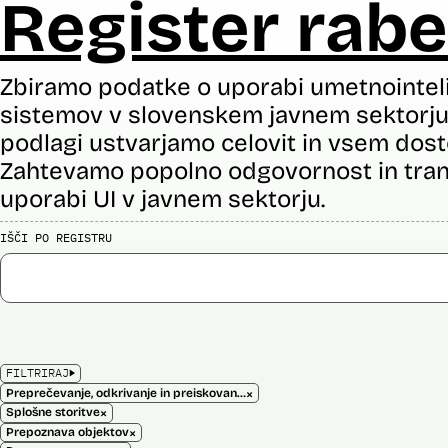
Register rabe
Zbiramo podatke o uporabi umetnointel
sistemov v slovenskem javnem sektorju 
podlagi ustvarjamo celovit in vsem dost
Zahtevamo popolno odgovornost in tran
uporabi UI v javnem sektorju.
IŠČI PO REGISTRU
FILTRIRAJ
×
Preprečevanje, odkrivanje in preiskovanje kaznivih dejanj
×
Splošne storitve
×
Prepoznava objektov