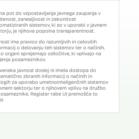
na pot do vzpostavljanja javnega zaupanja v
tenost, zanesljivost in zakonitost
omatiziranih sistemov, ki so v uporabi v javnem
torju, je njihova popolna transparentnost.
nost ima pravico do razumljivih in celovitih
ormacij o delovanju teh sistemov ter o načinih,
o organi sprejemajo odločitve, ki vplivajo na
ljenja posameznikov.
venska javnost doslej ni imela dostopa do
tematično zbranih informacij o načinih in
logih za uporabo umetnointeligenčnih sistemov
avnem sektorju ter o njihovem vplivu na družbo
posameznike. Register rabe UI premošča to
el.