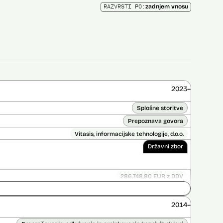
RAZVRSTI PO:
zadnjem vnosu
2023–
Splošne storitve
Prepoznava govora
Vitasis, informacijske tehnologije, d.o.o.
Državni zbor
286.748,80 EUR z DDV
Do 31. 10. 2025
ice opravljena:
Ne
2014–
 opravljena:
Ne