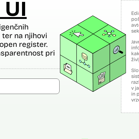
 UI
Edi
poš
avt
igenčnih
sek
ter na njihovi
Jav
open register.
inf
sparentnost pri
kak
živ
Slo
sis
raz
v j
in 
vrz