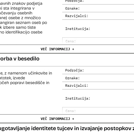
Področja:
navnih znakov podjetja
i sta integrirana v
Oznake:
načevanju osebnih
Razvijalci:
kane) osebe z množico
i rangiran seznam oseb po
 izbere samo tiste
Institucija:
no identifikacijo osebe
Cena:
e (del informacijsko
VEČ INFORMACIJ +
Trajanje licence:
o za primerjavo.
Analiza učinka na človekove prav
orba v besedilo
Analiza učinka na osebne podatke
Področja:
e, z namenom učinkovite in
totek, izvede
Oznake:
močeh popravi besedišče in
Razvijalci:
Institucija:
Cena:
VEČ INFORMACIJ +
Trajanje licence:
Analiza učinka na človekove prav
ugotavljanje identitete tujcev in izvajanje postopkov 
Analiza učinka na osebne podatke