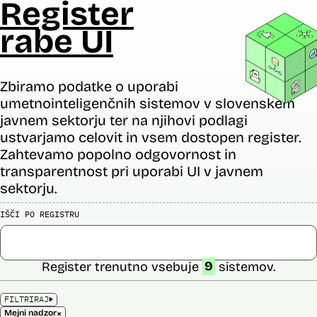
Register
rabe UI
Zbiramo podatke o uporabi
umetnointeligenčnih sistemov v slovenskem
javnem sektorju ter na njihovi podlagi
ustvarjamo celovit in vsem dostopen register.
Zahtevamo popolno odgovornost in
transparentnost pri uporabi UI v javnem
sektorju.
IŠČI PO REGISTRU
Register trenutno vsebuje
9
sistemov.
FILTRIRAJ
×
Mejni nadzor