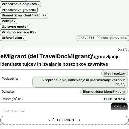
×
Prepoznava objektov
×
Prepoznava govora
×
Biometrična identifikacija
×
Policija
×
Upravne enote
×
Vrhovno sodišče RS
×
RAZVRSTI PO:
Državni zbor
zadnjem vnosu
2016–
eMigrant (del TravelDocMigrant)
ugotavljanje
identitete tujcev in izvajanje postopkov zavrnitve
Mejni nadzor
Področja:
Preprečevanje, odkrivanje in preiskovanje kaznivih
dejanj
Oznake:
Biometrična identifikacija
Razvijalci:
CENT SI d.o.o.
Policija
Institucija:
VEČ INFORMACIJ +
Cena:
136.701,00 € z DDV