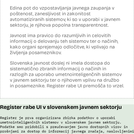
Analiza učinka na človekove pravice
Ne
opravljena:
Edina pot do vzpostavljanja javnega zaupanja v
Analiza učinka na osebne podatke opravljena:
Ne
poštenost, zanesljivost in zakonitost
avtomatiziranih sistemov, ki so v uporabi v javnem
Posodobljeno: 3. december 2024
sektorju, je njihova popolna transparentnost.
S pomočjo sistema policija ugotavlja identiteto in registrira ilegalne
migrante, preverja potnike na mejnih prehodih in izvaja postopke
Javnost ima pravico do razumljivih in celovitih
zavrnitve vstopa. S sistemom zajemajo izjave tujcev, njihove listine,
obrazne fotografije v času postopka ter prstne odtise. Sistem
informacij o delovanju teh sistemov ter o načinih,
podatke preverja v bazah podatkov policije (evidence prekrškov in
kako organi sprejemajo odločitve, ki vplivajo na
evidence dogodkov), evidenci iskanih oseb, Schengenskem
življenja posameznikov.
informacijskem sistemu, Vizumskem informacijskem sistemu in bazah
Interpola.
Slovenska javnost doslej ni imela dostopa do
sistematično zbranih informacij o načinih in
S sistemom AFIS (Automated Fingerprint Identification System /
Sistem za avtomatizirano identifikacijo prstnih odtisov), ki temelji na
razlogih za uporabo umetnointeligenčnih sistemov
uporabi algoritmov za izdelavo in iskanje biometričnih razpoznavnih
v javnem sektorju ter o njihovem vplivu na družbo
znakov, je omogočena primerjava in iskanje prstnih odtisov.
in posameznike. Register rabe UI premošča to vrzel.
Viri:
Brošura 60 let informacijsko telekomunikacijskega sistema policije
Odgovor na zahtevo za dostop do informacij javnega značaja
Register rabe UI v slovenskem javnem sektorju
Register je prva organizirana zbirka podatkov o uporabi
umetnointeligenčnih sistemov v slovenskem javnem sektorju.
Podatke smo pridobili s preučevanjem javno dostopnih virov in
prošnjami za dostop do informacij javnega značaja, naslovljenimi