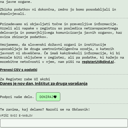
na javne organe.
Zbirka podatkov ni dokončna, redno jo bomo posodabljali in
dopolnjevali.
Prizadevamo si objavljati točne in preverljive informacije.
Vrzeli ali napake v registru so posledica netransparentnega
delovanja in pomanjkljivega komuniciranja javnih organov, kar
ovira zbiranje podatkov.
Verjamemo, da slovenski državni organi in institucije
uporabljajo še druga umetnointeligenčna orodja, o katerih
javnost ni obveščena. Če imaš kakršnekoli informacije, ki bi
morale biti vključene v register, ali pa podatke, ki kažejo na
morebitne netočnosti v njem, nam piši na
.
registerUI@djnd.si
Prenesi CSV s podatki
Za Register rabe UI skrbi
Danes je nov dan, Inštitut za druga vprašanja
Podpri naše delo.
DONIRAJ
Te zanima, kaj delamo? Naroči se na Občasnik!
VPIŠI SVOJ E-NASLOV