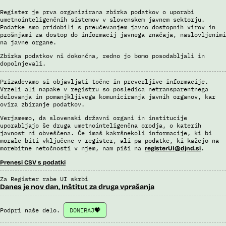
Odgovor na zahtevek za informacije javnega značaja
Register je prva organizirana zbirka podatkov o uporabi
umetnointeligenčnih sistemov v slovenskem javnem sektorju.
Podatke smo pridobili s preučevanjem javno dostopnih virov in
prošnjami za dostop do informacij javnega značaja, naslovljenimi
na javne organe.
Zbirka podatkov ni dokončna, redno jo bomo posodabljali in
dopolnjevali.
Prizadevamo si objavljati točne in preverljive informacije.
Vrzeli ali napake v registru so posledica netransparentnega
delovanja in pomanjkljivega komuniciranja javnih organov, kar
ovira zbiranje podatkov.
Verjamemo, da slovenski državni organi in institucije
uporabljajo še druga umetnointeligenčna orodja, o katerih
javnost ni obveščena. Če imaš kakršnekoli informacije, ki bi
morale biti vključene v register, ali pa podatke, ki kažejo na
morebitne netočnosti v njem, nam piši na
.
registerUI@djnd.si
Prenesi CSV s podatki
Za Register rabe UI skrbi
Danes je nov dan, Inštitut za druga vprašanja
Podpri naše delo.
DONIRAJ