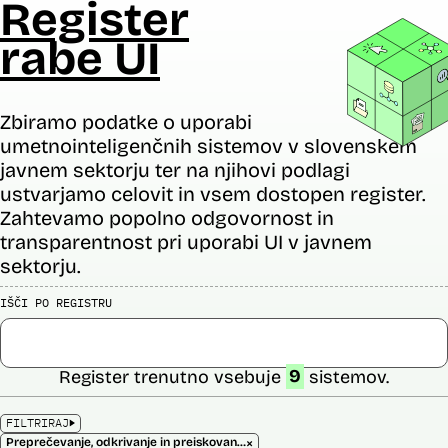
Register
rabe UI
Zbiramo podatke o uporabi
umetnointeligenčnih sistemov v slovenskem
javnem sektorju ter na njihovi podlagi
ustvarjamo celovit in vsem dostopen register.
Zahtevamo popolno odgovornost in
transparentnost pri uporabi UI v javnem
sektorju.
IŠČI PO REGISTRU
Register trenutno vsebuje
9
sistemov.
FILTRIRAJ
×
Preprečevanje, odkrivanje in preiskovanje kaznivih dejanj