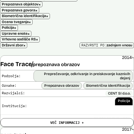
×
Prepoznava objektov
×
Prepoznava govora
×
Biometrična identifikacija
×
Ocena tveganja
×
Policija
×
Upravne enote
×
Vrhovno sodišče RS
×
RAZVRSTI PO:
Državni zbor
zadnjem vnosu
2014–
Face Trace
prepoznava obrazov
Preprečevanje, odkrivanje in preiskovanje kaznivih
Področja:
dejanj
Oznake:
Prepoznava obrazov
Biometrična identifikacija
Razvijalci:
CENT SI d.o.o.
Policija
Institucija:
Cena:
39.650,00 EUR z DDV
VEČ INFORMACIJ +
Trajanje
Ni časovno omejena
licence:
2017–
Analiza učinka na človekove pravice