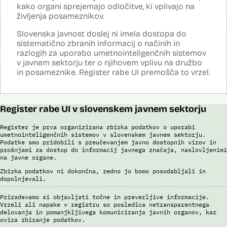
podatke preverja v bazah podatkov policije (evidence prekrškov in
kako organi sprejemajo odločitve, ki vplivajo na
evidence dogodkov), evidenci iskanih oseb, Schengenskem
življenja posameznikov.
informacijskem sistemu, Vizumskem informacijskem sistemu in bazah
Interpola.
Slovenska javnost doslej ni imela dostopa do
sistematično zbranih informacij o načinih in
S sistemom AFIS (Automated Fingerprint Identification System /
Sistem za avtomatizirano identifikacijo prstnih odtisov), ki temelji na
razlogih za uporabo umetnointeligenčnih sistemov
uporabi algoritmov za izdelavo in iskanje biometričnih razpoznavnih
v javnem sektorju ter o njihovem vplivu na družbo
znakov, je omogočena primerjava in iskanje prstnih odtisov.
in posameznike. Register rabe UI premošča to vrzel.
Viri:
Brošura 60 let informacijsko telekomunikacijskega sistema policije
Odgovor na zahtevo za dostop do informacij javnega značaja
Register rabe UI v slovenskem javnem sektorju
Register je prva organizirana zbirka podatkov o uporabi
umetnointeligenčnih sistemov v slovenskem javnem sektorju.
Podatke smo pridobili s preučevanjem javno dostopnih virov in
prošnjami za dostop do informacij javnega značaja, naslovljenimi
na javne organe.
Zbirka podatkov ni dokončna, redno jo bomo posodabljali in
dopolnjevali.
Prizadevamo si objavljati točne in preverljive informacije.
Vrzeli ali napake v registru so posledica netransparentnega
delovanja in pomanjkljivega komuniciranja javnih organov, kar
ovira zbiranje podatkov.