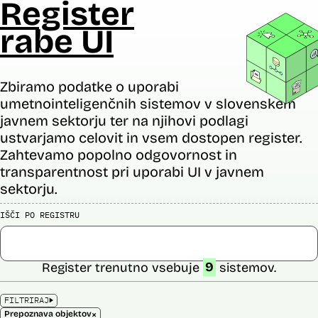
Register
rabe UI
Zbiramo podatke o uporabi
umetnointeligenčnih sistemov v slovenskem
javnem sektorju ter na njihovi podlagi
ustvarjamo celovit in vsem dostopen register.
Zahtevamo popolno odgovornost in
transparentnost pri uporabi UI v javnem
sektorju.
IŠČI PO REGISTRU
Register trenutno vsebuje
9
sistemov.
FILTRIRAJ
×
Prepoznava objektov