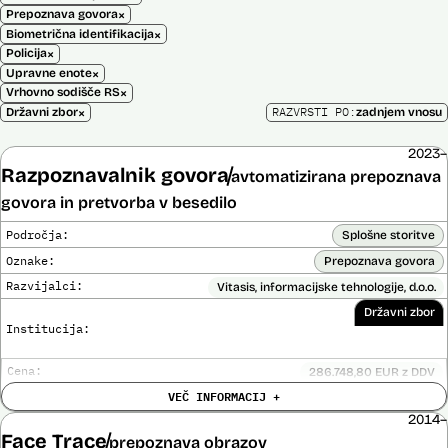
×
Prepoznava govora
×
Biometrična identifikacija
×
Policija
×
Upravne enote
×
Vrhovno sodišče RS
×
RAZVRSTI PO:
Državni zbor
zadnjem vnosu
2023–
Razpoznavalnik govora
avtomatizirana prepoznava
govora in pretvorba v besedilo
Področja:
Splošne storitve
Oznake:
Prepoznava govora
Razvijalci:
Vitasis, informacijske tehnologije, d.o.o.
Državni zbor
Institucija:
Cena:
286.748,80 EUR z DDV
Trajanje
VEČ INFORMACIJ +
Do 31. 10. 2025
licence:
2014–
Analiza učinka na človekove pravice
Ne
Face Trace
opravljena:
prepoznava obrazov