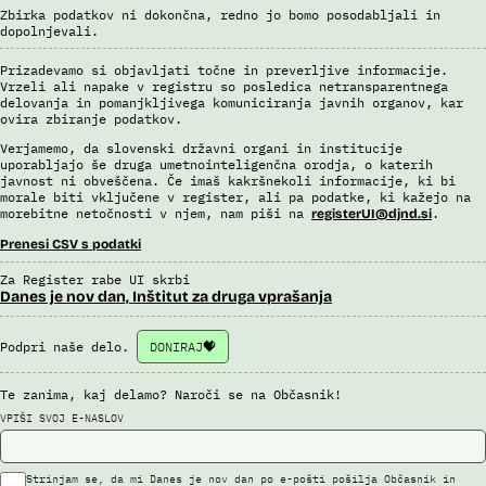
Zbirka podatkov ni dokončna, redno jo bomo posodabljali in
dopolnjevali.
Prizadevamo si objavljati točne in preverljive informacije.
Vrzeli ali napake v registru so posledica netransparentnega
delovanja in pomanjkljivega komuniciranja javnih organov, kar
ovira zbiranje podatkov.
Verjamemo, da slovenski državni organi in institucije
uporabljajo še druga umetnointeligenčna orodja, o katerih
javnost ni obveščena. Če imaš kakršnekoli informacije, ki bi
morale biti vključene v register, ali pa podatke, ki kažejo na
morebitne netočnosti v njem, nam piši na
.
registerUI@djnd.si
Prenesi CSV s podatki
Za Register rabe UI skrbi
Danes je nov dan, Inštitut za druga vprašanja
Podpri naše delo.
DONIRAJ
Te zanima, kaj delamo? Naroči se na Občasnik!
VPIŠI SVOJ E-NASLOV
Strinjam se, da mi Danes je nov dan po e-pošti pošilja Občasnik in