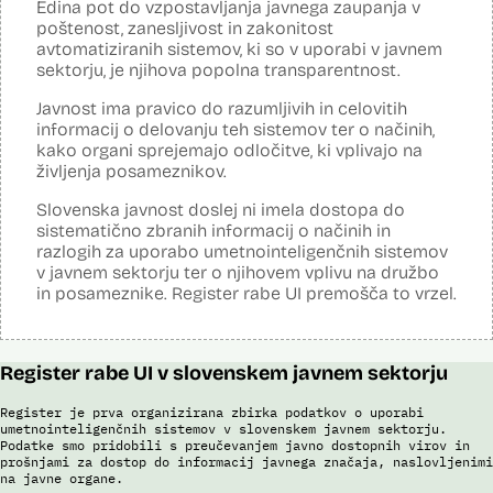
Edina pot do vzpostavljanja javnega zaupanja v
Analiza učinka na osebne podatke opravljena:
Ne
poštenost, zanesljivost in zakonitost
avtomatiziranih sistemov, ki so v uporabi v javnem
Posodobljeno: 3. december 2024
sektorju, je njihova popolna transparentnost.
S pomočjo sistema policija ugotavlja identiteto in registrira ilegalne
migrante, preverja potnike na mejnih prehodih in izvaja postopke
Javnost ima pravico do razumljivih in celovitih
zavrnitve vstopa. S sistemom zajemajo izjave tujcev, njihove listine,
obrazne fotografije v času postopka ter prstne odtise. Sistem
informacij o delovanju teh sistemov ter o načinih,
podatke preverja v bazah podatkov policije (evidence prekrškov in
kako organi sprejemajo odločitve, ki vplivajo na
evidence dogodkov), evidenci iskanih oseb, Schengenskem
življenja posameznikov.
informacijskem sistemu, Vizumskem informacijskem sistemu in bazah
Interpola.
Slovenska javnost doslej ni imela dostopa do
sistematično zbranih informacij o načinih in
S sistemom AFIS (Automated Fingerprint Identification System /
Sistem za avtomatizirano identifikacijo prstnih odtisov), ki temelji na
razlogih za uporabo umetnointeligenčnih sistemov
uporabi algoritmov za izdelavo in iskanje biometričnih razpoznavnih
v javnem sektorju ter o njihovem vplivu na družbo
znakov, je omogočena primerjava in iskanje prstnih odtisov.
in posameznike. Register rabe UI premošča to vrzel.
Viri:
Brošura 60 let informacijsko telekomunikacijskega sistema policije
Odgovor na zahtevo za dostop do informacij javnega značaja
Register rabe UI v slovenskem javnem sektorju
Register je prva organizirana zbirka podatkov o uporabi
umetnointeligenčnih sistemov v slovenskem javnem sektorju.
Podatke smo pridobili s preučevanjem javno dostopnih virov in
prošnjami za dostop do informacij javnega značaja, naslovljenimi
na javne organe.