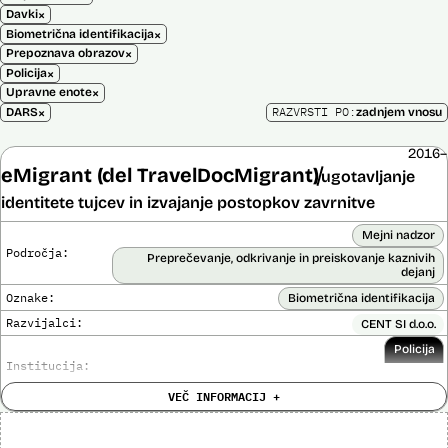
×
Davki
×
Biometrična identifikacija
×
Prepoznava obrazov
×
Policija
×
Upravne enote
×
RAZVRSTI PO:
DARS
zadnjem vnosu
2016–
eMigrant (del TravelDocMigrant)
ugotavljanje
identitete tujcev in izvajanje postopkov zavrnitve
Mejni nadzor
Področja:
Preprečevanje, odkrivanje in preiskovanje kaznivih
dejanj
Oznake:
Biometrična identifikacija
Razvijalci:
CENT SI d.o.o.
Policija
Institucija:
VEČ INFORMACIJ +
Cena:
136.701,00 € z DDV
Analiza učinka na človekove pravice
Ne
opravljena: