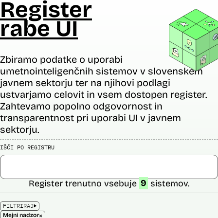
Register
rabe UI
Zbiramo podatke o uporabi
umetnointeligenčnih sistemov v slovenskem
javnem sektorju ter na njihovi podlagi
ustvarjamo celovit in vsem dostopen register.
Zahtevamo popolno odgovornost in
transparentnost pri uporabi UI v javnem
sektorju.
IŠČI PO REGISTRU
Register trenutno vsebuje
9
sistemov.
FILTRIRAJ
×
Mejni nadzor