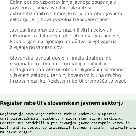
Edina pot do vzpostavljanja javnega zaupanja v
Analiza učinka na osebne podatke opravljena:
Ne
poštenost, zanesljivost in zakonitost
avtomatiziranih sistemov, ki so v uporabi v javnem
Posodobljeno: 3. december 2024
sektorju, je njihova popolna transparentnost.
S pomočjo sistema policija ugotavlja identiteto in registrira ilegalne
migrante, preverja potnike na mejnih prehodih in izvaja postopke
Javnost ima pravico do razumljivih in celovitih
zavrnitve vstopa. S sistemom zajemajo izjave tujcev, njihove listine,
obrazne fotografije v času postopka ter prstne odtise. Sistem
informacij o delovanju teh sistemov ter o načinih,
podatke preverja v bazah podatkov policije (evidence prekrškov in
kako organi sprejemajo odločitve, ki vplivajo na
evidence dogodkov), evidenci iskanih oseb, Schengenskem
življenja posameznikov.
informacijskem sistemu, Vizumskem informacijskem sistemu in bazah
Interpola.
Slovenska javnost doslej ni imela dostopa do
sistematično zbranih informacij o načinih in
S sistemom AFIS (Automated Fingerprint Identification System /
Sistem za avtomatizirano identifikacijo prstnih odtisov), ki temelji na
razlogih za uporabo umetnointeligenčnih sistemov
uporabi algoritmov za izdelavo in iskanje biometričnih razpoznavnih
v javnem sektorju ter o njihovem vplivu na družbo
znakov, je omogočena primerjava in iskanje prstnih odtisov.
in posameznike. Register rabe UI premošča to vrzel.
Viri:
Brošura 60 let informacijsko telekomunikacijskega sistema policije
Odgovor na zahtevo za dostop do informacij javnega značaja
Register rabe UI v slovenskem javnem sektorju
Register je prva organizirana zbirka podatkov o uporabi
umetnointeligenčnih sistemov v slovenskem javnem sektorju.
Podatke smo pridobili s preučevanjem javno dostopnih virov in
prošnjami za dostop do informacij javnega značaja, naslovljenimi
na javne organe.