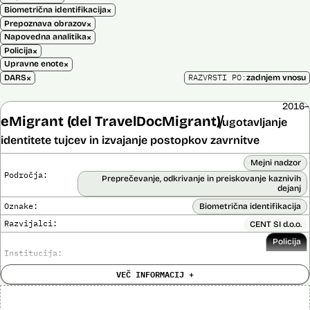
×
Biometrična identifikacija
×
Prepoznava obrazov
×
Napovedna analitika
×
Policija
×
Upravne enote
×
RAZVRSTI PO:
DARS
zadnjem vnosu
2016–
eMigrant (del TravelDocMigrant)
ugotavljanje
identitete tujcev in izvajanje postopkov zavrnitve
Mejni nadzor
Področja:
Preprečevanje, odkrivanje in preiskovanje kaznivih
dejanj
Oznake:
Biometrična identifikacija
Razvijalci:
CENT SI d.o.o.
Policija
Institucija:
VEČ INFORMACIJ +
Cena:
136.701,00 € z DDV
Analiza učinka na človekove pravice
Ne
opravljena: