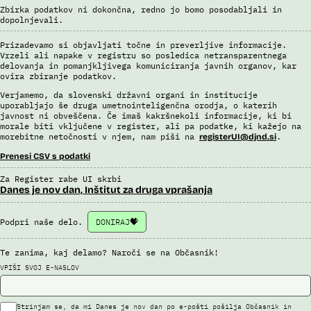
Zbirka podatkov ni dokončna, redno jo bomo posodabljali in
dopolnjevali.
Prizadevamo si objavljati točne in preverljive informacije.
Vrzeli ali napake v registru so posledica netransparentnega
delovanja in pomanjkljivega komuniciranja javnih organov, kar
ovira zbiranje podatkov.
Verjamemo, da slovenski državni organi in institucije
uporabljajo še druga umetnointeligenčna orodja, o katerih
javnost ni obveščena. Če imaš kakršnekoli informacije, ki bi
morale biti vključene v register, ali pa podatke, ki kažejo na
morebitne netočnosti v njem, nam piši na
.
registerUI@djnd.si
Prenesi CSV s podatki
Za Register rabe UI skrbi
Danes je nov dan, Inštitut za druga vprašanja
Podpri naše delo.
DONIRAJ
Te zanima, kaj delamo? Naroči se na Občasnik!
VPIŠI SVOJ E-NASLOV
Strinjam se, da mi Danes je nov dan po e-pošti pošilja Občasnik in