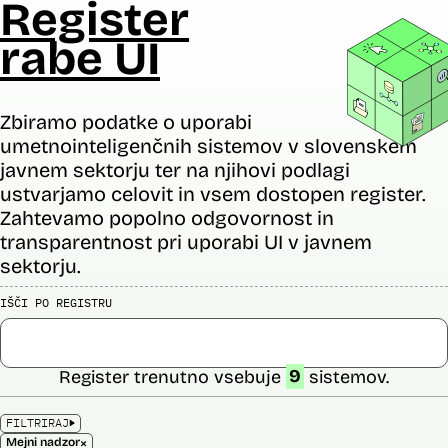
Register
rabe UI
Zbiramo podatke o uporabi
umetnointeligenčnih sistemov v slovenskem
javnem sektorju ter na njihovi podlagi
ustvarjamo celovit in vsem dostopen register.
Zahtevamo popolno odgovornost in
transparentnost pri uporabi UI v javnem
sektorju.
IŠČI PO REGISTRU
Register trenutno vsebuje
9
sistemov.
FILTRIRAJ
×
Mejni nadzor