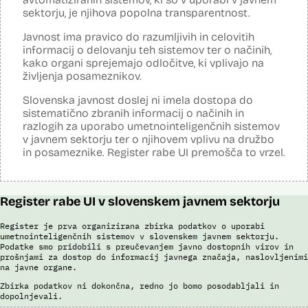
razpoznavnih znakov podjetja Neurotechnology (tehnologija
sektorju, je njihova popolna transparentnost.
VeriLook). Vsebuje dva spletna servisa, ki sta integrirana v obstoječo
Evidenco fotografiranih oseb policije: prvi je namenjen označevanju
Javnost ima pravico do razumljivih in celovitih
osebnih razpoznavnih znakov, drugi primerjanju fotografij obraza
informacij o delovanju teh sistemov ter o načinih,
neznane (iskane) osebe z množico znanih oseb v Evidenci
kako organi sprejemajo odločitve, ki vplivajo na
fotografiranih oseb policije. Aplikacija pripravi rangiran seznam oseb
po podobnostih obraza. V foto album za prepoznavo oseb lahko
življenja posameznikov.
uporabnik izbere samo tiste fotografije, ki v podobnosti dosežejo
dovolj visok prag ujemanja. Končno identifikacijo osebe mora
Slovenska javnost doslej ni imela dostopa do
strokovnjak za primerjavo obraznih značilnosti opraviti ročno.
sistematično zbranih informacij o načinih in
razlogih za uporabo umetnointeligenčnih sistemov
Sistem uporablja sledeče podatke: Evidenca fotografiranih oseb
v javnem sektorju ter o njihovem vplivu na družbo
policije (del informacijsko telekomunikacijskega sistema policije
(ITSP)), neznano slikovno gradivo za primerjavo.
in posameznike. Register rabe UI premošča to vrzel.
Viri:
Brošura 60 let informacijsko telekomunikacijskega sistema policije
Register rabe UI v slovenskem javnem sektorju
Spletno mesto podjetja Neurotechnology, podstran VeriLook
Poročilo Automating Society report 2020 za Slovenijo
Register je prva organizirana zbirka podatkov o uporabi
Odgovor na zahtevo za dostop do informacij javnega značaja
umetnointeligenčnih sistemov v slovenskem javnem sektorju.
Dokument Povabilo k oddaji ponudbe
Podatke smo pridobili s preučevanjem javno dostopnih virov in
Dokument Obvestilo o oddaji naročila
prošnjami za dostop do informacij javnega značaja, naslovljenimi
na javne organe.
Zbirka podatkov ni dokončna, redno jo bomo posodabljali in
dopolnjevali.