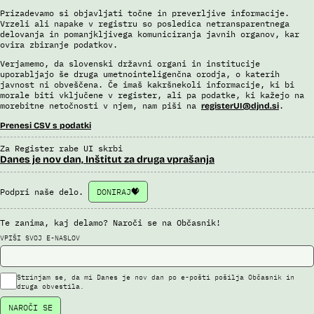
Prizadevamo si objavljati točne in preverljive informacije.
Vrzeli ali napake v registru so posledica netransparentnega
delovanja in pomanjkljivega komuniciranja javnih organov, kar
ovira zbiranje podatkov.
Verjamemo, da slovenski državni organi in institucije
uporabljajo še druga umetnointeligenčna orodja, o katerih
javnost ni obveščena. Če imaš kakršnekoli informacije, ki bi
morale biti vključene v register, ali pa podatke, ki kažejo na
morebitne netočnosti v njem, nam piši na
.
registerUI@djnd.si
Prenesi CSV s podatki
Za Register rabe UI skrbi
Danes je nov dan, Inštitut za druga vprašanja
Podpri naše delo.
DONIRAJ
Te zanima, kaj delamo? Naroči se na Občasnik!
VPIŠI SVOJ E-NASLOV
Strinjam se, da mi Danes je nov dan po e-pošti pošilja Občasnik in
druga obvestila.
NAROČI SE