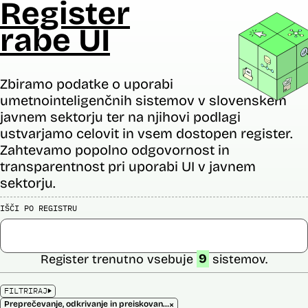
Register
rabe UI
Zbiramo podatke o uporabi
umetnointeligenčnih sistemov v slovenskem
javnem sektorju ter na njihovi podlagi
ustvarjamo celovit in vsem dostopen register.
Zahtevamo popolno odgovornost in
transparentnost pri uporabi UI v javnem
sektorju.
IŠČI PO REGISTRU
Register trenutno vsebuje
9
sistemov.
FILTRIRAJ
×
Preprečevanje, odkrivanje in preiskovanje kaznivih dejanj