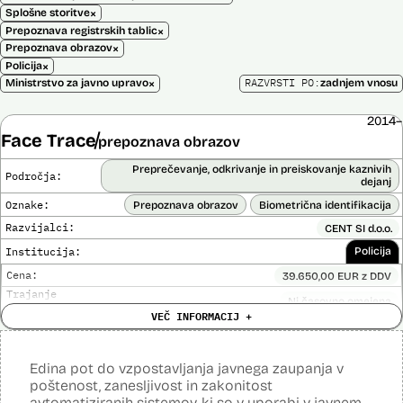
×
Splošne storitve
×
Prepoznava registrskih tablic
×
Prepoznava obrazov
×
Policija
×
RAZVRSTI PO:
Ministrstvo za javno upravo
zadnjem vnosu
2014–
Face Trace
prepoznava obrazov
Preprečevanje, odkrivanje in preiskovanje kaznivih
Področja:
dejanj
Oznake:
Prepoznava obrazov
Biometrična identifikacija
Razvijalci:
CENT SI d.o.o.
Institucija:
Policija
Cena:
39.650,00 EUR z DDV
Trajanje
Ni časovno omejena
licence:
VEČ INFORMACIJ +
Analiza učinka na človekove pravice
Ne
opravljena:
Analiza učinka na osebne podatke opravljena:
Ne
Edina pot do vzpostavljanja javnega zaupanja v
poštenost, zanesljivost in zakonitost
Posodobljeno: 3. december 2024
Sistem uporablja algoritme za izdelavo in iskanje biometričnih
avtomatiziranih sistemov, ki so v uporabi v javnem