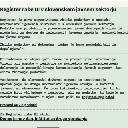
Register rabe UI v slovenskem javnem sektorju
Register je prva organizirana zbirka podatkov o uporabi
umetnointeligenčnih sistemov v slovenskem javnem sektorju.
Podatke smo pridobili s preučevanjem javno dostopnih virov in
prošnjami za dostop do informacij javnega značaja, naslovljenimi
na javne organe.
Zbirka podatkov ni dokončna, redno jo bomo posodabljali in
dopolnjevali.
Prizadevamo si objavljati točne in preverljive informacije.
Vrzeli ali napake v registru so posledica netransparentnega
delovanja in pomanjkljivega komuniciranja javnih organov, kar
ovira zbiranje podatkov.
Verjamemo, da slovenski državni organi in institucije
uporabljajo še druga umetnointeligenčna orodja, o katerih
javnost ni obveščena. Če imaš kakršnekoli informacije, ki bi
morale biti vključene v register, ali pa podatke, ki kažejo na
morebitne netočnosti v njem, nam piši na
.
registerUI@djnd.si
Prenesi CSV s podatki
Za Register rabe UI skrbi
Danes je nov dan, Inštitut za druga vprašanja