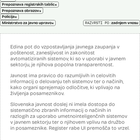
×
Prepoznava registrskih tablic
×
Prepoznava obrazov
×
Policija
×
RAZVRSTI PO:
Ministrstvo za javno upravo
zadnjem vnosu
Edina pot do vzpostavljanja javnega zaupanja v
poštenost, zanesljivost in zakonitost
avtomatiziranih sistemov, ki so v uporabi v javnem
sektorju, je njihova popolna transparentnost.
Javnost ima pravico do razumljivih in celovitih
informacij o delovanju teh sistemov ter o načinih,
kako organi sprejemajo odločitve, ki vplivajo na
življenja posameznikov.
Slovenska javnost doslej ni imela dostopa do
sistematično zbranih informacij o načinih in
razlogih za uporabo umetnointeligenčnih sistemov
v javnem sektorju ter o njihovem vplivu na družbo
in posameznike. Register rabe UI premošča to vrzel.