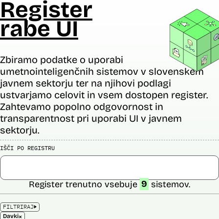
Register
rabe UI
Zbiramo podatke o uporabi
umetnointeligenčnih sistemov v slovenskem
javnem sektorju ter na njihovi podlagi
ustvarjamo celovit in vsem dostopen register.
Zahtevamo popolno odgovornost in
transparentnost pri uporabi UI v javnem
sektorju.
IŠČI PO REGISTRU
Register trenutno vsebuje
9
sistemov.
FILTRIRAJ
×
Davki