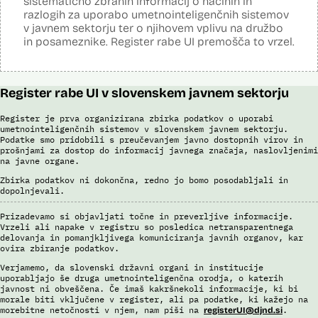
sistematično zbranih informacij o načinih in
S sistemom AFIS (Automated Fingerprint Identification System /
Sistem za avtomatizirano identifikacijo prstnih odtisov), ki temelji na
razlogih za uporabo umetnointeligenčnih sistemov
uporabi algoritmov za izdelavo in iskanje biometričnih razpoznavnih
v javnem sektorju ter o njihovem vplivu na družbo
znakov, je omogočena primerjava in iskanje prstnih odtisov.
in posameznike. Register rabe UI premošča to vrzel.
Viri:
Brošura 60 let informacijsko telekomunikacijskega sistema policije
Odgovor na zahtevo za dostop do informacij javnega značaja
Register rabe UI v slovenskem javnem sektorju
Register je prva organizirana zbirka podatkov o uporabi
umetnointeligenčnih sistemov v slovenskem javnem sektorju.
Podatke smo pridobili s preučevanjem javno dostopnih virov in
prošnjami za dostop do informacij javnega značaja, naslovljenimi
na javne organe.
Zbirka podatkov ni dokončna, redno jo bomo posodabljali in
dopolnjevali.
Prizadevamo si objavljati točne in preverljive informacije.
Vrzeli ali napake v registru so posledica netransparentnega
delovanja in pomanjkljivega komuniciranja javnih organov, kar
ovira zbiranje podatkov.
Verjamemo, da slovenski državni organi in institucije
uporabljajo še druga umetnointeligenčna orodja, o katerih
javnost ni obveščena. Če imaš kakršnekoli informacije, ki bi
morale biti vključene v register, ali pa podatke, ki kažejo na
morebitne netočnosti v njem, nam piši na
.
registerUI@djnd.si