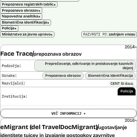
×
Prepoznava registrskih tablic
×
Prepoznava obrazov
×
Napovedna analitika
×
Biometrična identifikacija
×
Policija
×
RAZVRSTI PO:
Ministrstvo za javno upravo
zadnjem vnosu
2014–
Face Trace
prepoznava obrazov
Preprečevanje, odkrivanje in preiskovanje kaznivih
Področja:
dejanj
Oznake:
Prepoznava obrazov
Biometrična identifikacija
Razvijalci:
CENT SI d.o.o.
Policija
Institucija:
Cena:
39.650,00 EUR z DDV
VEČ INFORMACIJ +
Trajanje
Ni časovno omejena
licence:
2016–
Analiza učinka na človekove pravice
eMigrant (del TravelDocMigrant)
ugotavljanje
Ne
opravljena:
identitete tujcev in izvajanje postopkov zavrnitve
Analiza učinka na osebne podatke opravljena:
Ne