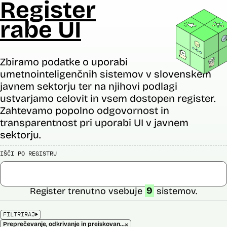
Register
rabe UI
Zbiramo podatke o uporabi
umetnointeligenčnih sistemov v slovenskem
javnem sektorju ter na njihovi podlagi
ustvarjamo celovit in vsem dostopen register.
Zahtevamo popolno odgovornost in
transparentnost pri uporabi UI v javnem
sektorju.
IŠČI PO REGISTRU
Register trenutno vsebuje
9
sistemov.
FILTRIRAJ
×
Preprečevanje, odkrivanje in preiskovanje kaznivih dejanj