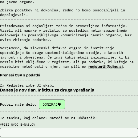
na javne organe.
Zbirka podatkov ni dokončna, redno jo bomo posodabljali in
dopolnjevali.
Prizadevamo si objavljati točne in preverljive informacije.
Vrzeli ali napake v registru so posledica netransparentnega
delovanja in pomanjkljivega komuniciranja javnih organov, kar
ovira zbiranje podatkov.
Verjamemo, da slovenski državni organi in institucije
uporabljajo še druga umetnointeligenčna orodja, o katerih
javnost ni obveščena. Če imaš kakršnekoli informacije, ki bi
morale biti vključene v register, ali pa podatke, ki kažejo na
morebitne netočnosti v njem, nam piši na
.
registerUI@djnd.si
Prenesi CSV s podatki
Za Register rabe UI skrbi
Danes je nov dan, Inštitut za druga vprašanja
Podpri naše delo.
DONIRAJ
Te zanima, kaj delamo? Naroči se na Občasnik!
VPIŠI SVOJ E-NASLOV