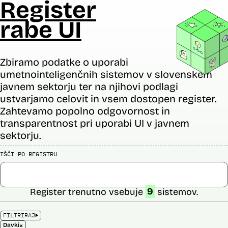
Register
rabe UI
Zbiramo podatke o uporabi
umetnointeligenčnih sistemov v slovenskem
javnem sektorju ter na njihovi podlagi
ustvarjamo celovit in vsem dostopen register.
Zahtevamo popolno odgovornost in
transparentnost pri uporabi UI v javnem
sektorju.
IŠČI PO REGISTRU
Register trenutno vsebuje
9
sistemov.
FILTRIRAJ
×
Davki