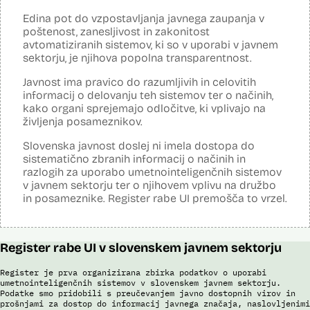
Analiza učinka na človekove pravice
Ne
opravljena:
Edina pot do vzpostavljanja javnega zaupanja v
Analiza učinka na osebne podatke opravljena:
Ne
poštenost, zanesljivost in zakonitost
avtomatiziranih sistemov, ki so v uporabi v javnem
Posodobljeno: 3. december 2024
sektorju, je njihova popolna transparentnost.
S pomočjo sistema policija ugotavlja identiteto in registrira ilegalne
migrante, preverja potnike na mejnih prehodih in izvaja postopke
Javnost ima pravico do razumljivih in celovitih
zavrnitve vstopa. S sistemom zajemajo izjave tujcev, njihove listine,
obrazne fotografije v času postopka ter prstne odtise. Sistem
informacij o delovanju teh sistemov ter o načinih,
podatke preverja v bazah podatkov policije (evidence prekrškov in
kako organi sprejemajo odločitve, ki vplivajo na
evidence dogodkov), evidenci iskanih oseb, Schengenskem
življenja posameznikov.
informacijskem sistemu, Vizumskem informacijskem sistemu in bazah
Interpola.
Slovenska javnost doslej ni imela dostopa do
sistematično zbranih informacij o načinih in
S sistemom AFIS (Automated Fingerprint Identification System /
Sistem za avtomatizirano identifikacijo prstnih odtisov), ki temelji na
razlogih za uporabo umetnointeligenčnih sistemov
uporabi algoritmov za izdelavo in iskanje biometričnih razpoznavnih
v javnem sektorju ter o njihovem vplivu na družbo
znakov, je omogočena primerjava in iskanje prstnih odtisov.
in posameznike. Register rabe UI premošča to vrzel.
Viri:
Brošura 60 let informacijsko telekomunikacijskega sistema policije
Odgovor na zahtevo za dostop do informacij javnega značaja
Register rabe UI v slovenskem javnem sektorju
Register je prva organizirana zbirka podatkov o uporabi
umetnointeligenčnih sistemov v slovenskem javnem sektorju.
Podatke smo pridobili s preučevanjem javno dostopnih virov in
prošnjami za dostop do informacij javnega značaja, naslovljenimi