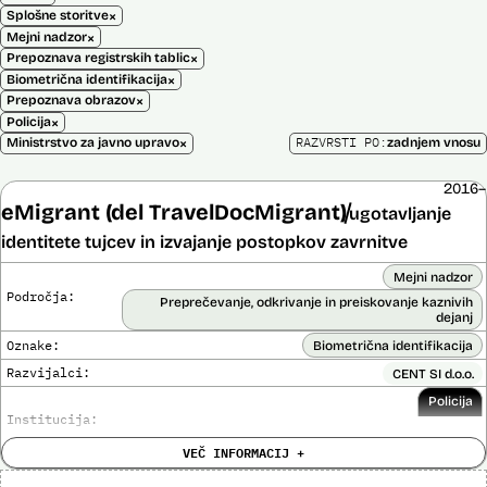
×
Splošne storitve
×
Mejni nadzor
×
Prepoznava registrskih tablic
×
Biometrična identifikacija
×
Prepoznava obrazov
×
Policija
×
RAZVRSTI PO:
Ministrstvo za javno upravo
zadnjem vnosu
2016–
eMigrant (del TravelDocMigrant)
ugotavljanje
identitete tujcev in izvajanje postopkov zavrnitve
Mejni nadzor
Področja:
Preprečevanje, odkrivanje in preiskovanje kaznivih
dejanj
Oznake:
Biometrična identifikacija
Razvijalci:
CENT SI d.o.o.
Policija
Institucija:
VEČ INFORMACIJ +
Cena:
136.701,00 € z DDV