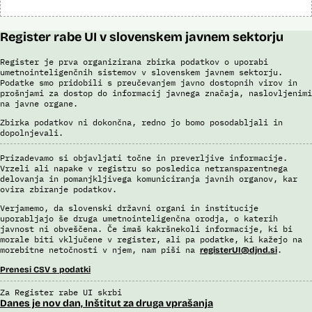
Register rabe UI v slovenskem javnem sektorju
Register je prva organizirana zbirka podatkov o uporabi
umetnointeligenčnih sistemov v slovenskem javnem sektorju.
Podatke smo pridobili s preučevanjem javno dostopnih virov in
prošnjami za dostop do informacij javnega značaja, naslovljenimi
na javne organe.
Zbirka podatkov ni dokončna, redno jo bomo posodabljali in
dopolnjevali.
Prizadevamo si objavljati točne in preverljive informacije.
Vrzeli ali napake v registru so posledica netransparentnega
delovanja in pomanjkljivega komuniciranja javnih organov, kar
ovira zbiranje podatkov.
Verjamemo, da slovenski državni organi in institucije
uporabljajo še druga umetnointeligenčna orodja, o katerih
javnost ni obveščena. Če imaš kakršnekoli informacije, ki bi
morale biti vključene v register, ali pa podatke, ki kažejo na
morebitne netočnosti v njem, nam piši na
.
registerUI@djnd.si
Prenesi CSV s podatki
Za Register rabe UI skrbi
Danes je nov dan, Inštitut za druga vprašanja