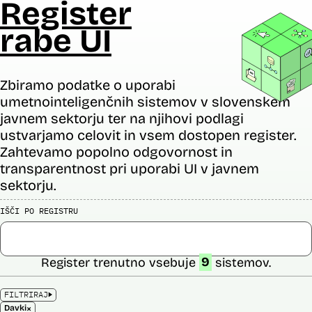
Register
rabe UI
Zbiramo podatke o uporabi
umetnointeligenčnih sistemov v slovenskem
javnem sektorju ter na njihovi podlagi
ustvarjamo celovit in vsem dostopen register.
Zahtevamo popolno odgovornost in
transparentnost pri uporabi UI v javnem
sektorju.
IŠČI PO REGISTRU
Register trenutno vsebuje
9
sistemov.
FILTRIRAJ
×
Davki