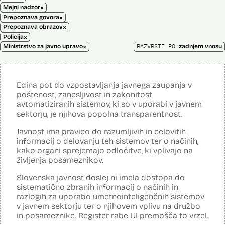
×
Mejni nadzor
×
Prepoznava govora
×
Prepoznava obrazov
×
Policija
×
RAZVRSTI PO:
Ministrstvo za javno upravo
zadnjem vnosu
Edina pot do vzpostavljanja javnega zaupanja v
poštenost, zanesljivost in zakonitost
avtomatiziranih sistemov, ki so v uporabi v javnem
sektorju, je njihova popolna transparentnost.
Javnost ima pravico do razumljivih in celovitih
informacij o delovanju teh sistemov ter o načinih,
kako organi sprejemajo odločitve, ki vplivajo na
življenja posameznikov.
Slovenska javnost doslej ni imela dostopa do
sistematično zbranih informacij o načinih in
razlogih za uporabo umetnointeligenčnih sistemov
v javnem sektorju ter o njihovem vplivu na družbo
in posameznike. Register rabe UI premošča to vrzel.