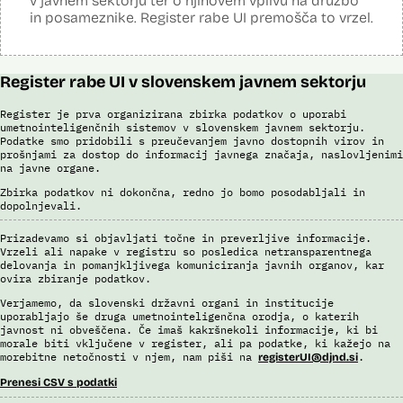
v javnem sektorju ter o njihovem vplivu na družbo
znakov, je omogočena primerjava in iskanje prstnih odtisov.
in posameznike. Register rabe UI premošča to vrzel.
Viri:
Brošura 60 let informacijsko telekomunikacijskega sistema policije
Odgovor na zahtevo za dostop do informacij javnega značaja
Register rabe UI v slovenskem javnem sektorju
Register je prva organizirana zbirka podatkov o uporabi
umetnointeligenčnih sistemov v slovenskem javnem sektorju.
Podatke smo pridobili s preučevanjem javno dostopnih virov in
prošnjami za dostop do informacij javnega značaja, naslovljenimi
na javne organe.
Zbirka podatkov ni dokončna, redno jo bomo posodabljali in
dopolnjevali.
Prizadevamo si objavljati točne in preverljive informacije.
Vrzeli ali napake v registru so posledica netransparentnega
delovanja in pomanjkljivega komuniciranja javnih organov, kar
ovira zbiranje podatkov.
Verjamemo, da slovenski državni organi in institucije
uporabljajo še druga umetnointeligenčna orodja, o katerih
javnost ni obveščena. Če imaš kakršnekoli informacije, ki bi
morale biti vključene v register, ali pa podatke, ki kažejo na
morebitne netočnosti v njem, nam piši na
.
registerUI@djnd.si
Prenesi CSV s podatki