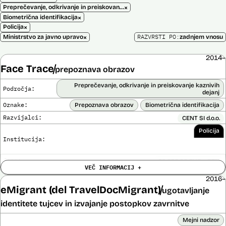
×
Preprečevanje, odkrivanje in preiskovanje kaznivih dejanj
×
Biometrična identifikacija
×
Policija
×
RAZVRSTI PO:
Ministrstvo za javno upravo
zadnjem vnosu
2014–
Face Trace
prepoznava obrazov
Preprečevanje, odkrivanje in preiskovanje kaznivih
Področja:
dejanj
Oznake:
Prepoznava obrazov
Biometrična identifikacija
Razvijalci:
CENT SI d.o.o.
Policija
Institucija:
Cena:
39.650,00 EUR z DDV
VEČ INFORMACIJ +
Trajanje
Ni časovno omejena
licence:
2016–
Analiza učinka na človekove pravice
eMigrant (del TravelDocMigrant)
ugotavljanje
Ne
opravljena:
identitete tujcev in izvajanje postopkov zavrnitve
Analiza učinka na osebne podatke opravljena:
Ne
Mejni nadzor
Posodobljeno: 3. december 2024