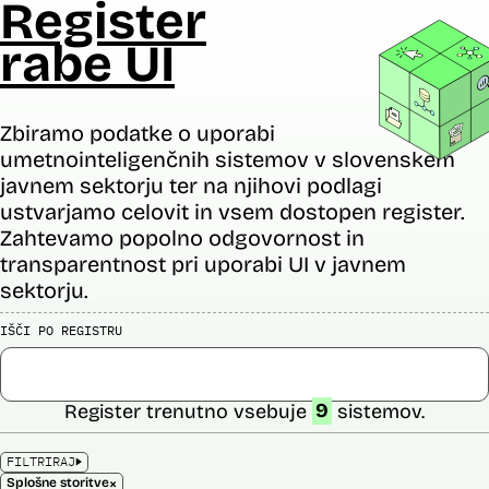
Register
rabe UI
Zbiramo podatke o uporabi
umetnointeligenčnih sistemov v slovenskem
javnem sektorju ter na njihovi podlagi
ustvarjamo celovit in vsem dostopen register.
Zahtevamo popolno odgovornost in
transparentnost pri uporabi UI v javnem
sektorju.
IŠČI PO REGISTRU
Register trenutno vsebuje
9
sistemov.
FILTRIRAJ
×
Splošne storitve