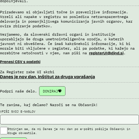
dopolnjevali.
Prizadevamo si objavljati točne in preverljive informacije.
Vrzeli ali napake v registru so posledica netransparentnega
delovanja in pomanjkljivega komuniciranja javnih organov, kar
ovira zbiranje podatkov.
Verjamemo, da slovenski državni organi in institucije
uporabljajo še druga umetnointeligenčna orodja, o katerih
javnost ni obveščena. Če imaš kakršnekoli informacije, ki bi
morale biti vključene v register, ali pa podatke, ki kažejo na
morebitne netočnosti v njem, nam piši na
.
registerUI@djnd.si
Prenesi CSV s podatki
Za Register rabe UI skrbi
Danes je nov dan, Inštitut za druga vprašanja
Podpri naše delo.
DONIRAJ
Te zanima, kaj delamo? Naroči se na Občasnik!
VPIŠI SVOJ E-NASLOV
Strinjam se, da mi Danes je nov dan po e-pošti pošilja Občasnik in
druga obvestila.