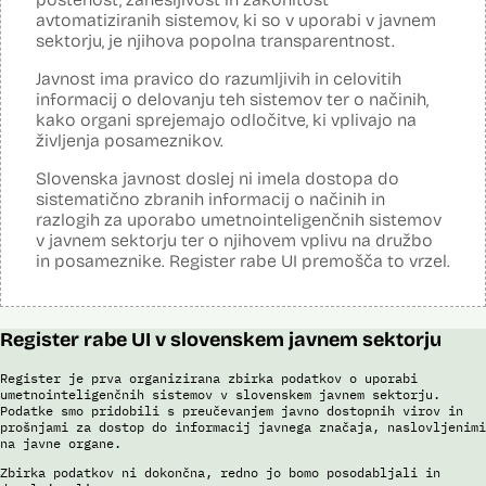
Sistem omogoča obdelavo in vizualizacijo podatkov, povezovanje baz
avtomatiziranih sistemov, ki so v uporabi v javnem
podatkov, pripravo poročil, dinamično raziskovanje podatkov, uporabo
sektorju, je njihova popolna transparentnost.
napovedne analitike, opazovanje gibanja podatkov v različnih
vizualizacijah in odkrivanje vzorcev, oblikovanje različnih scenarijev
(če – potem), simulacije kompleksnejših problemov in scenarijev,
Javnost ima pravico do razumljivih in celovitih
načrtovanje aktivnosti in porabe virov.
informacij o delovanju teh sistemov ter o načinih,
kako organi sprejemajo odločitve, ki vplivajo na
Viri:
življenja posameznikov.
Dosje javnega naročila
Podrobnosti izdelka na portalu NIO
Slovenska javnost doslej ni imela dostopa do
Predstavitev projekta na gov.si
sistematično zbranih informacij o načinih in
Predstavitev projekta na portalu OECD OPSI
razlogih za uporabo umetnointeligenčnih sistemov
Odgovor na zahtevo za dostop do informacij javnega značaja
v javnem sektorju ter o njihovem vplivu na družbo
Tehnične specifikacije iz razpisne dokumentacije
in posameznike. Register rabe UI premošča to vrzel.
Promocijska zloženka Skrinja 2.0
Ocena učinka na osebne podatke
Register rabe UI v slovenskem javnem sektorju
Register je prva organizirana zbirka podatkov o uporabi
umetnointeligenčnih sistemov v slovenskem javnem sektorju.
Podatke smo pridobili s preučevanjem javno dostopnih virov in
prošnjami za dostop do informacij javnega značaja, naslovljenimi
na javne organe.
Zbirka podatkov ni dokončna, redno jo bomo posodabljali in