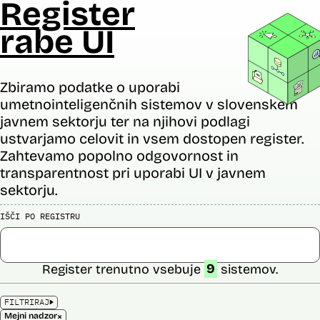
Register
rabe UI
Zbiramo podatke o uporabi
umetnointeligenčnih sistemov v slovenskem
javnem sektorju ter na njihovi podlagi
ustvarjamo celovit in vsem dostopen register.
Zahtevamo popolno odgovornost in
transparentnost pri uporabi UI v javnem
sektorju.
IŠČI PO REGISTRU
Register trenutno vsebuje
9
sistemov.
FILTRIRAJ
×
Mejni nadzor