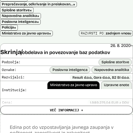
×
Preprečevanje, odkrivanje in preiskovanje kaznivih dejanj
×
Splošne storitve
×
Napovedna analitika
×
Poslovna inteligenca
×
Policija
×
RAZVRSTI PO:
Ministrstvo za javno upravo
zadnjem vnosu
26. 8. 2020–
Skrinja
obdelava in povezovanje baz podatkov
Področja:
Splošne storitve
Oznake:
Poslovna inteligenca
Napovedna analitika
Razvijalci:
Result d.o.o., Gora d.o.o., B2 BI d.o.o.
Ministrstvo za javno upravo
Upravne enote
Institucija:
Cena:
1.989.275,04 EUR z DDV
Analiza učinka na človekove pravice
VEČ INFORMACIJ +
Ne
opravljena:
Analiza učinka na osebne podatke opravljena:
Da
?
Edina pot do vzpostavljanja javnega zaupanja v
Posodobljeno: 3. december 2024
poštenost, zanesljivost in zakonitost