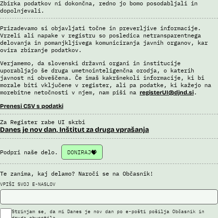
Zbirka podatkov ni dokončna, redno jo bomo posodabljali in
dopolnjevali.
Prizadevamo si objavljati točne in preverljive informacije.
Vrzeli ali napake v registru so posledica netransparentnega
delovanja in pomanjkljivega komuniciranja javnih organov, kar
ovira zbiranje podatkov.
Verjamemo, da slovenski državni organi in institucije
uporabljajo še druga umetnointeligenčna orodja, o katerih
javnost ni obveščena. Če imaš kakršnekoli informacije, ki bi
morale biti vključene v register, ali pa podatke, ki kažejo na
morebitne netočnosti v njem, nam piši na
.
registerUI@djnd.si
Prenesi CSV s podatki
Za Register rabe UI skrbi
Danes je nov dan, Inštitut za druga vprašanja
Podpri naše delo.
DONIRAJ
Te zanima, kaj delamo? Naroči se na Občasnik!
VPIŠI SVOJ E-NASLOV
Strinjam se, da mi Danes je nov dan po e-pošti pošilja Občasnik in
druga obvestila.