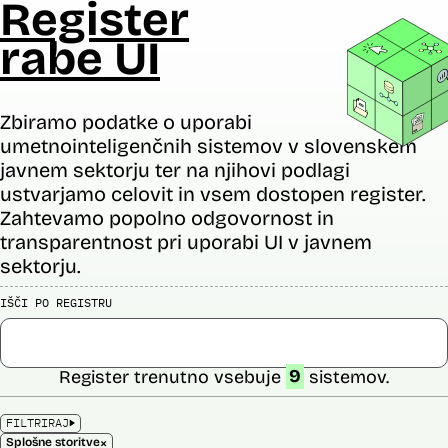
Register
rabe UI
Zbiramo podatke o uporabi
umetnointeligenčnih sistemov v slovenskem
javnem sektorju ter na njihovi podlagi
ustvarjamo celovit in vsem dostopen register.
Zahtevamo popolno odgovornost in
transparentnost pri uporabi UI v javnem
sektorju.
IŠČI PO REGISTRU
Register trenutno vsebuje
9
sistemov.
FILTRIRAJ
×
Splošne storitve