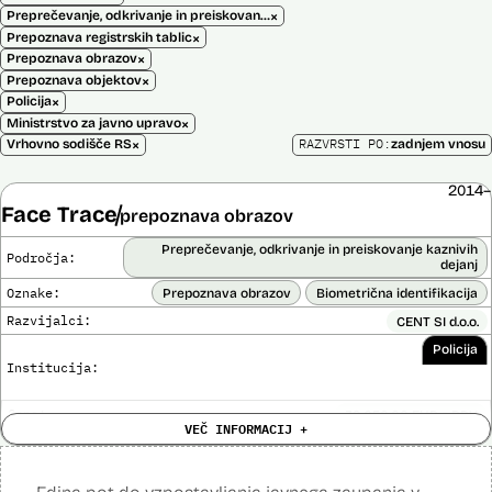
×
Preprečevanje, odkrivanje in preiskovanje kaznivih dejanj
×
Prepoznava registrskih tablic
×
Prepoznava obrazov
×
Prepoznava objektov
×
Policija
×
Ministrstvo za javno upravo
×
RAZVRSTI PO:
Vrhovno sodišče RS
zadnjem vnosu
2014–
Face Trace
prepoznava obrazov
Preprečevanje, odkrivanje in preiskovanje kaznivih
Področja:
dejanj
Oznake:
Prepoznava obrazov
Biometrična identifikacija
Razvijalci:
CENT SI d.o.o.
Policija
Institucija:
Cena:
39.650,00 EUR z DDV
VEČ INFORMACIJ +
Trajanje
Ni časovno omejena
licence:
Analiza učinka na človekove pravice
Ne
opravljena: