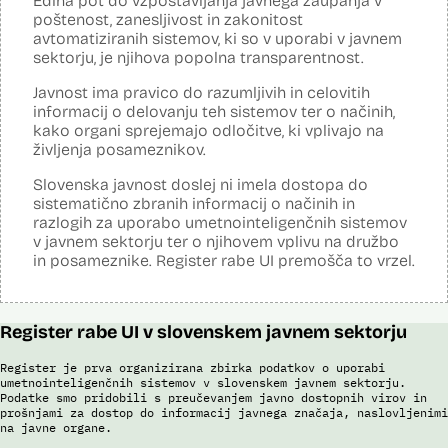
Edina pot do vzpostavljanja javnega zaupanja v
Analiza učinka na osebne podatke opravljena:
poštenost, zanesljivost in zakonitost
Ne
avtomatiziranih sistemov, ki so v uporabi v javnem
Posodobljeno: 3. december 2024
sektorju, je njihova popolna transparentnost.
Sistem uporablja algoritme za izdelavo in iskanje biometričnih
razpoznavnih znakov podjetja Neurotechnology (tehnologija
Javnost ima pravico do razumljivih in celovitih
VeriLook). Vsebuje dva spletna servisa, ki sta integrirana v obstoječo
informacij o delovanju teh sistemov ter o načinih,
Evidenco fotografiranih oseb policije: prvi je namenjen označevanju
kako organi sprejemajo odločitve, ki vplivajo na
osebnih razpoznavnih znakov, drugi primerjanju fotografij obraza
neznane (iskane) osebe z množico znanih oseb v Evidenci
življenja posameznikov.
fotografiranih oseb policije. Aplikacija pripravi rangiran seznam oseb
po podobnostih obraza. V foto album za prepoznavo oseb lahko
Slovenska javnost doslej ni imela dostopa do
uporabnik izbere samo tiste fotografije, ki v podobnosti dosežejo
sistematično zbranih informacij o načinih in
dovolj visok prag ujemanja. Končno identifikacijo osebe mora
razlogih za uporabo umetnointeligenčnih sistemov
strokovnjak za primerjavo obraznih značilnosti opraviti ročno.
v javnem sektorju ter o njihovem vplivu na družbo
Sistem uporablja sledeče podatke: Evidenca fotografiranih oseb
in posameznike. Register rabe UI premošča to vrzel.
policije (del informacijsko telekomunikacijskega sistema policije
(ITSP)), neznano slikovno gradivo za primerjavo.
Viri:
Register rabe UI v slovenskem javnem sektorju
Brošura 60 let informacijsko telekomunikacijskega sistema policije
Spletno mesto podjetja Neurotechnology, podstran VeriLook
Register je prva organizirana zbirka podatkov o uporabi
umetnointeligenčnih sistemov v slovenskem javnem sektorju.
Poročilo Automating Society report 2020 za Slovenijo
Podatke smo pridobili s preučevanjem javno dostopnih virov in
Odgovor na zahtevo za dostop do informacij javnega značaja
prošnjami za dostop do informacij javnega značaja, naslovljenimi
Dokument Povabilo k oddaji ponudbe
na javne organe.
Dokument Obvestilo o oddaji naročila