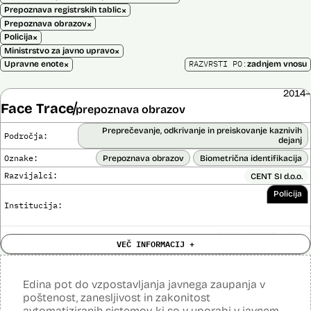
×
Prepoznava registrskih tablic
×
Prepoznava obrazov
×
Policija
×
Ministrstvo za javno upravo
×
RAZVRSTI PO:
Upravne enote
zadnjem vnosu
2014–
Face Trace
prepoznava obrazov
Preprečevanje, odkrivanje in preiskovanje kaznivih
Področja:
dejanj
Oznake:
Prepoznava obrazov
Biometrična identifikacija
Razvijalci:
CENT SI d.o.o.
Policija
Institucija:
Cena:
39.650,00 EUR z DDV
VEČ INFORMACIJ +
Trajanje
Ni časovno omejena
licence:
Analiza učinka na človekove pravice
Ne
opravljena:
Edina pot do vzpostavljanja javnega zaupanja v
Analiza učinka na osebne podatke opravljena:
poštenost, zanesljivost in zakonitost
Ne
avtomatiziranih sistemov, ki so v uporabi v javnem