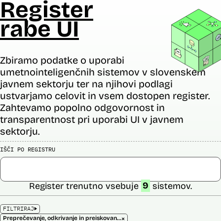
Register
rabe UI
Zbiramo podatke o uporabi
umetnointeligenčnih sistemov v slovenskem
javnem sektorju ter na njihovi podlagi
ustvarjamo celovit in vsem dostopen register.
Zahtevamo popolno odgovornost in
transparentnost pri uporabi UI v javnem
sektorju.
IŠČI PO REGISTRU
Register trenutno vsebuje
9
sistemov.
FILTRIRAJ
×
Preprečevanje, odkrivanje in preiskovanje kaznivih dejanj