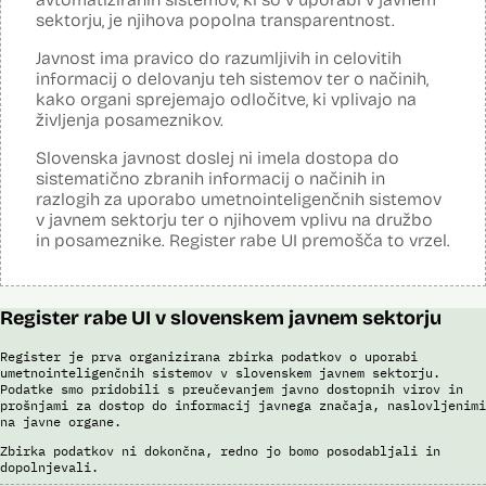
Posodobljeno: 3. december 2024
sektorju, je njihova popolna transparentnost.
Sistem uporablja algoritme za izdelavo in iskanje biometričnih
razpoznavnih znakov podjetja Neurotechnology (tehnologija
Javnost ima pravico do razumljivih in celovitih
VeriLook). Vsebuje dva spletna servisa, ki sta integrirana v obstoječo
informacij o delovanju teh sistemov ter o načinih,
Evidenco fotografiranih oseb policije: prvi je namenjen označevanju
kako organi sprejemajo odločitve, ki vplivajo na
osebnih razpoznavnih znakov, drugi primerjanju fotografij obraza
neznane (iskane) osebe z množico znanih oseb v Evidenci
življenja posameznikov.
fotografiranih oseb policije. Aplikacija pripravi rangiran seznam oseb
po podobnostih obraza. V foto album za prepoznavo oseb lahko
Slovenska javnost doslej ni imela dostopa do
uporabnik izbere samo tiste fotografije, ki v podobnosti dosežejo
sistematično zbranih informacij o načinih in
dovolj visok prag ujemanja. Končno identifikacijo osebe mora
razlogih za uporabo umetnointeligenčnih sistemov
strokovnjak za primerjavo obraznih značilnosti opraviti ročno.
v javnem sektorju ter o njihovem vplivu na družbo
Sistem uporablja sledeče podatke: Evidenca fotografiranih oseb
in posameznike. Register rabe UI premošča to vrzel.
policije (del informacijsko telekomunikacijskega sistema policije
(ITSP)), neznano slikovno gradivo za primerjavo.
Viri:
Register rabe UI v slovenskem javnem sektorju
Brošura 60 let informacijsko telekomunikacijskega sistema policije
Spletno mesto podjetja Neurotechnology, podstran VeriLook
Register je prva organizirana zbirka podatkov o uporabi
umetnointeligenčnih sistemov v slovenskem javnem sektorju.
Poročilo Automating Society report 2020 za Slovenijo
Podatke smo pridobili s preučevanjem javno dostopnih virov in
Odgovor na zahtevo za dostop do informacij javnega značaja
prošnjami za dostop do informacij javnega značaja, naslovljenimi
Dokument Povabilo k oddaji ponudbe
na javne organe.
Dokument Obvestilo o oddaji naročila
Zbirka podatkov ni dokončna, redno jo bomo posodabljali in
dopolnjevali.