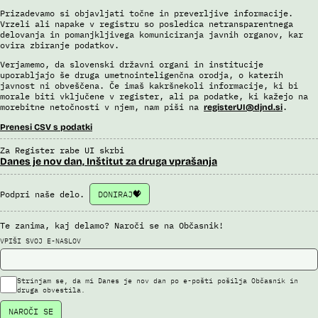
Prizadevamo si objavljati točne in preverljive informacije.
Vrzeli ali napake v registru so posledica netransparentnega
delovanja in pomanjkljivega komuniciranja javnih organov, kar
ovira zbiranje podatkov.
Verjamemo, da slovenski državni organi in institucije
uporabljajo še druga umetnointeligenčna orodja, o katerih
javnost ni obveščena. Če imaš kakršnekoli informacije, ki bi
morale biti vključene v register, ali pa podatke, ki kažejo na
morebitne netočnosti v njem, nam piši na
.
registerUI@djnd.si
Prenesi CSV s podatki
Za Register rabe UI skrbi
Danes je nov dan, Inštitut za druga vprašanja
Podpri naše delo.
DONIRAJ
Te zanima, kaj delamo? Naroči se na Občasnik!
VPIŠI SVOJ E-NASLOV
Strinjam se, da mi Danes je nov dan po e-pošti pošilja Občasnik in
druga obvestila.
NAROČI SE