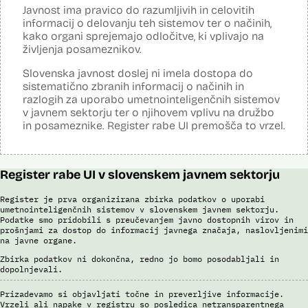
razpoznavnih znakov podjetja Neurotechnology (tehnologija
Javnost ima pravico do razumljivih in celovitih
VeriLook). Vsebuje dva spletna servisa, ki sta integrirana v obstoječo
informacij o delovanju teh sistemov ter o načinih,
Evidenco fotografiranih oseb policije: prvi je namenjen označevanju
kako organi sprejemajo odločitve, ki vplivajo na
osebnih razpoznavnih znakov, drugi primerjanju fotografij obraza
neznane (iskane) osebe z množico znanih oseb v Evidenci
življenja posameznikov.
fotografiranih oseb policije. Aplikacija pripravi rangiran seznam oseb
po podobnostih obraza. V foto album za prepoznavo oseb lahko
Slovenska javnost doslej ni imela dostopa do
uporabnik izbere samo tiste fotografije, ki v podobnosti dosežejo
sistematično zbranih informacij o načinih in
dovolj visok prag ujemanja. Končno identifikacijo osebe mora
razlogih za uporabo umetnointeligenčnih sistemov
strokovnjak za primerjavo obraznih značilnosti opraviti ročno.
v javnem sektorju ter o njihovem vplivu na družbo
Sistem uporablja sledeče podatke: Evidenca fotografiranih oseb
in posameznike. Register rabe UI premošča to vrzel.
policije (del informacijsko telekomunikacijskega sistema policije
(ITSP)), neznano slikovno gradivo za primerjavo.
Viri:
Register rabe UI v slovenskem javnem sektorju
Brošura 60 let informacijsko telekomunikacijskega sistema policije
Spletno mesto podjetja Neurotechnology, podstran VeriLook
Register je prva organizirana zbirka podatkov o uporabi
Poročilo Automating Society report 2020 za Slovenijo
umetnointeligenčnih sistemov v slovenskem javnem sektorju.
Podatke smo pridobili s preučevanjem javno dostopnih virov in
Odgovor na zahtevo za dostop do informacij javnega značaja
prošnjami za dostop do informacij javnega značaja, naslovljenimi
Dokument Povabilo k oddaji ponudbe
na javne organe.
Dokument Obvestilo o oddaji naročila
Zbirka podatkov ni dokončna, redno jo bomo posodabljali in
dopolnjevali.
Prizadevamo si objavljati točne in preverljive informacije.
Vrzeli ali napake v registru so posledica netransparentnega