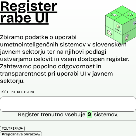
Register
rabe UI
Zbiramo podatke o uporabi
umetnointeligenčnih sistemov v slovenskem
javnem sektorju ter na njihovi podlagi
ustvarjamo celovit in vsem dostopen register.
Zahtevamo popolno odgovornost in
transparentnost pri uporabi UI v javnem
sektorju.
IŠČI PO REGISTRU
Register trenutno vsebuje
9
sistemov.
FILTRIRAJ
×
Prepoznava obrazov