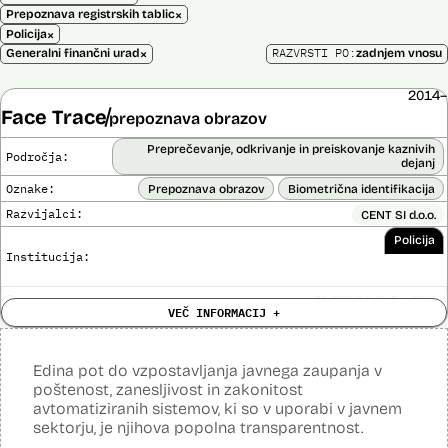
×
Prepoznava registrskih tablic
×
Policija
×
RAZVRSTI PO:
Generalni finančni urad
zadnjem vnosu
2014–
Face Trace
prepoznava obrazov
Preprečevanje, odkrivanje in preiskovanje kaznivih
Področja:
dejanj
Oznake:
Prepoznava obrazov
Biometrična identifikacija
Razvijalci:
CENT SI d.o.o.
Policija
Institucija:
Cena:
39.650,00 EUR z DDV
VEČ INFORMACIJ +
Trajanje
Ni časovno omejena
licence:
Analiza učinka na človekove pravice
Ne
opravljena:
Edina pot do vzpostavljanja javnega zaupanja v
Analiza učinka na osebne podatke opravljena:
poštenost, zanesljivost in zakonitost
Ne
avtomatiziranih sistemov, ki so v uporabi v javnem
Posodobljeno: 3. december 2024
sektorju, je njihova popolna transparentnost.
Sistem uporablja algoritme za izdelavo in iskanje biometričnih