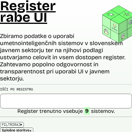
Register
rabe UI
Zbiramo podatke o uporabi
umetnointeligenčnih sistemov v slovenskem
javnem sektorju ter na njihovi podlagi
ustvarjamo celovit in vsem dostopen register.
Zahtevamo popolno odgovornost in
transparentnost pri uporabi UI v javnem
sektorju.
IŠČI PO REGISTRU
Register trenutno vsebuje
9
sistemov.
FILTRIRAJ
×
Splošne storitve