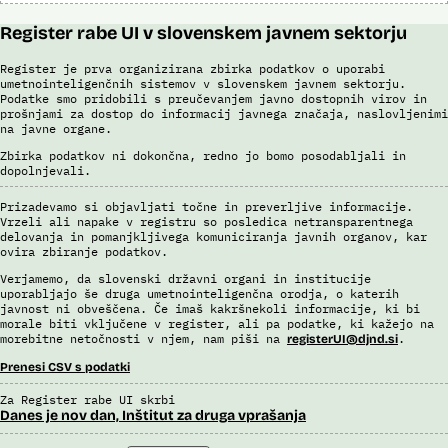
Register rabe UI v slovenskem javnem sektorju
Register je prva organizirana zbirka podatkov o uporabi
umetnointeligenčnih sistemov v slovenskem javnem sektorju.
Podatke smo pridobili s preučevanjem javno dostopnih virov in
prošnjami za dostop do informacij javnega značaja, naslovljenimi
na javne organe.
Zbirka podatkov ni dokončna, redno jo bomo posodabljali in
dopolnjevali.
Prizadevamo si objavljati točne in preverljive informacije.
Vrzeli ali napake v registru so posledica netransparentnega
delovanja in pomanjkljivega komuniciranja javnih organov, kar
ovira zbiranje podatkov.
Verjamemo, da slovenski državni organi in institucije
uporabljajo še druga umetnointeligenčna orodja, o katerih
javnost ni obveščena. Če imaš kakršnekoli informacije, ki bi
morale biti vključene v register, ali pa podatke, ki kažejo na
morebitne netočnosti v njem, nam piši na
.
registerUI@djnd.si
Prenesi CSV s podatki
Za Register rabe UI skrbi
Danes je nov dan, Inštitut za druga vprašanja