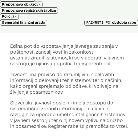
×
Prepoznava obrazov
×
Prepoznava registrskih tablic
×
Policija
×
RAZVRSTI PO:
Generalni finančni urad
obdobju rabe
Edina pot do vzpostavljanja javnega zaupanja v
poštenost, zanesljivost in zakonitost
avtomatiziranih sistemov, ki so v uporabi v javnem
sektorju, je njihova popolna transparentnost.
Javnost ima pravico do razumljivih in celovitih
informacij o delovanju teh sistemov ter o načinih,
kako organi sprejemajo odločitve, ki vplivajo na
življenja posameznikov.
Slovenska javnost doslej ni imela dostopa do
sistematično zbranih informacij o načinih in
razlogih za uporabo umetnointeligenčnih sistemov
v javnem sektorju ter o njihovem vplivu na družbo
in posameznike. Register rabe UI premošča to vrzel.