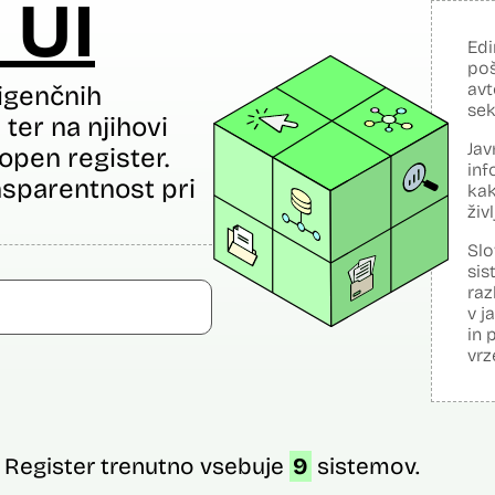
 UI
Edi
poš
avt
igenčnih
sek
ter na njihovi
Jav
open register.
inf
sparentnost pri
kak
živ
Slo
sis
raz
v j
in 
vrz
Register trenutno vsebuje
9
sistemov.