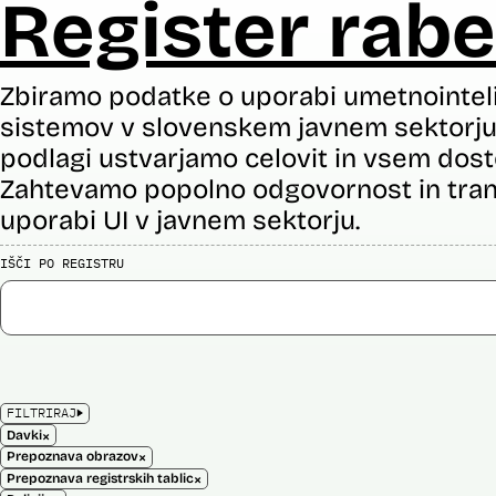
Register rabe
Zbiramo podatke o uporabi umetnointel
sistemov v slovenskem javnem sektorju 
podlagi ustvarjamo celovit in vsem dost
Zahtevamo popolno odgovornost in tran
uporabi UI v javnem sektorju.
IŠČI PO REGISTRU
FILTRIRAJ
×
Davki
×
Prepoznava obrazov
×
Prepoznava registrskih tablic