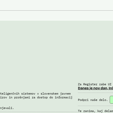
Za Register rabe UI
Danes je nov dan, In
teligenčnih sistemov v slovenskem javnem
irov in prošnjami za dostop do informacij
Podpri naše delo.
njevali.
Te zanima, kaj dela