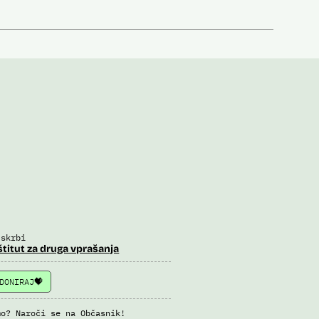
 skrbi
štitut za druga vprašanja
DONIRAJ
mo? Naroči se na Občasnik!