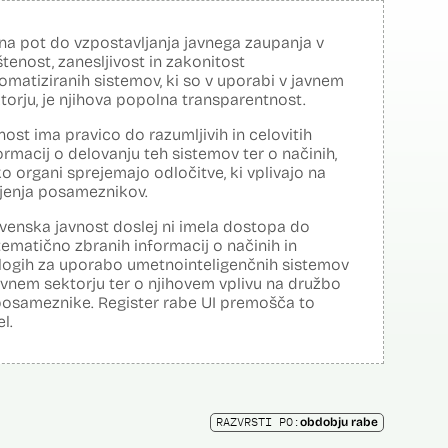
na pot do vzpostavljanja javnega zaupanja v
tenost, zanesljivost in zakonitost
omatiziranih sistemov, ki so v uporabi v javnem
torju, je njihova popolna transparentnost.
nost ima pravico do razumljivih in celovitih
ormacij o delovanju teh sistemov ter o načinih,
o organi sprejemajo odločitve, ki vplivajo na
ljenja posameznikov.
venska javnost doslej ni imela dostopa do
tematično zbranih informacij o načinih in
logih za uporabo umetnointeligenčnih sistemov
avnem sektorju ter o njihovem vplivu na družbo
posameznike. Register rabe UI premošča to
el.
RAZVRSTI PO:
obdobju rabe