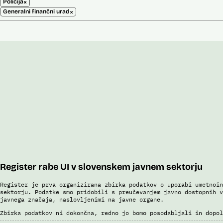
×
Policija
×
Generalni finančni urad
Register rabe UI v slovenskem javnem sektorju
Register je prva organizirana zbirka podatkov o uporabi umetnoin
sektorju. Podatke smo pridobili s preučevanjem javno dostopnih v
javnega značaja, naslovljenimi na javne organe.
Zbirka podatkov ni dokončna, redno jo bomo posodabljali in dopol