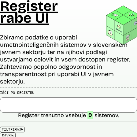
Register
rabe UI
Zbiramo podatke o uporabi
umetnointeligenčnih sistemov v slovenskem
javnem sektorju ter na njihovi podlagi
ustvarjamo celovit in vsem dostopen register.
Zahtevamo popolno odgovornost in
transparentnost pri uporabi UI v javnem
sektorju.
IŠČI PO REGISTRU
Register trenutno vsebuje
9
sistemov.
FILTRIRAJ
×
Davki