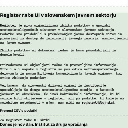
Register rabe UI v slovenskem javnem sektorju
Register je prva organizirana zbirka podatkov o uporabi
umetnointeligenčnih sistemov v slovenskem javnem sektorju.
Podatke smo pridobili s preučevanjem javno dostopnih virov in
prošnjami za dostop do informacij javnega značaja, naslovljenimi
na javne organe.
Zbirka podatkov ni dokončna, redno jo bomo posodabljali in
dopolnjevali.
Prizadevamo si objavljati točne in preverljive informacije.
Vrzeli ali napake v registru so posledica netransparentnega
delovanja in pomanjkljivega komuniciranja javnih organov, kar
ovira zbiranje podatkov.
Verjamemo, da slovenski državni organi in institucije
uporabljajo še druga umetnointeligenčna orodja, o katerih
javnost ni obveščena. Če imaš kakršnekoli informacije, ki bi
morale biti vključene v register, ali pa podatke, ki kažejo na
morebitne netočnosti v njem, nam piši na
.
registerUI@djnd.si
Prenesi CSV s podatki
Za Register rabe UI skrbi
Danes je nov dan, Inštitut za druga vprašanja