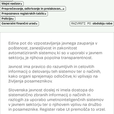
×
Mejni nadzor
×
Preprečevanje, odkrivanje in preiskovanje kaznivih dejanj
×
Prepoznava registrskih tablic
×
Policija
×
RAZVRSTI PO:
Generalni finančni urad
obdobju rabe
Edina pot do vzpostavljanja javnega zaupanja v
poštenost, zanesljivost in zakonitost
avtomatiziranih sistemov, ki so v uporabi v javnem
sektorju, je njihova popolna transparentnost.
Javnost ima pravico do razumljivih in celovitih
informacij o delovanju teh sistemov ter o načinih,
kako organi sprejemajo odločitve, ki vplivajo na
življenja posameznikov.
Slovenska javnost doslej ni imela dostopa do
sistematično zbranih informacij o načinih in
razlogih za uporabo umetnointeligenčnih sistemov
v javnem sektorju ter o njihovem vplivu na družbo
in posameznike. Register rabe UI premošča to vrzel.