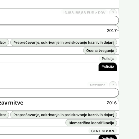
16.188.185,88 EUR z DDV
?
Ni časovno omejena
ice opravljena:
Ne
2017–
 opravljena:
Ne
?
dzor
Preprečevanje, odkrivanje in preiskovanje kaznivih dejanj
Ocena tveganja
Policija
Policija
Neznana
?
ice opravljena:
Ne
 opravljena:
Da
?
zavrnitve
2016–
dzor
Preprečevanje, odkrivanje in preiskovanje kaznivih dejanj
Biometrična identifikacija
CENT SI d.o.o.
Policija