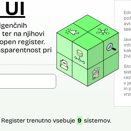
 UI
Edi
poš
avt
igenčnih
sek
ter na njihovi
Jav
open register.
inf
sparentnost pri
kak
živ
Slo
sis
raz
v j
in 
vrz
Register trenutno vsebuje
9
sistemov.