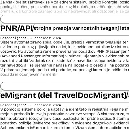
Za vsak prejet zahtevek se v zalednem sistemu prožijo kontrole (poslo
Povezava na spletno mesto SAP
podlagi izkušenj poslovnih uporabnikov, ki določajo uvrščanje zahtevko
Dosje javnega naročila (2021)
primeru, da kontrole zaznajo izbrano nepravilnost ali odstopanje, se 
Dosje javnega naročila (2023)
vsebinsko kontrolo. Umetnointeligenčni sistem deluje kot dodatna kont
prediktivnem modelu. Vsak VAT-R zahtevek vsebuje enega ali več raču
izračuna ocena tveganja, ki je 0 ali 1. Če je 1, ga sistem določi kot tve
PNR/API
strojna presoja varnostnih tveganj let
zazna kot netveganega. Na tej podlagi se šteje, da je tvegan VAT-R za
tvegan račun. O zahtevkih VAT-R, ki so ocenjeni kot tvegani ali na kate
Posodobljeno: 3. december 2024
poslovna pravila, vedno vsebinsko odločajo uslužbenci FURS.
Sistem avtomatizirano zbira, obdeluje, presoja varnostna tveganja ter
evidence potnikov, prijavljenih na let, in iz evidence potnikov iz sistema
V okviru razvoja je bila izvedena analiza in izbor modelov za področ
vozovnic. Po avtomatiziranem preverjanju podatkov PNR (Passenger 
Intelligence. Narejena je bila analiza podatkov, izbrani so bili relevantni
(Advanced Passenger Information) v primeru ujemanja v evidencah poli
pripravljena je bila učna in testna množica podatkov ter validacijska
rezultat v obliki "zadetek oz. ni zadetka" z navedbo sklopa evidenc, v k
funkcionalnosti AutoML je bilo kreiranih cca. 1000 modelov. V nadaljev
ter navedbo, ali se ujemanje nanaša na podatke o osebi ali na podat
manj ustrezne modele in na koncu izbere enega, ki se ga potem uporab
V primeru ujemanja poda tudi podatke, na podlagi katerih je prišlo d
podatki in ocenjevalnimi merili.
Viri:
Odgovor na zahtevo za dostop do informacij javnega značaja
Ocenjevalna merila so oblikovana z analitično obdelavo podatkov, pri 
Postopek izdelave prediktivnega modela
indikatorji tveganja, ki predstavljajo posamezne podatke, za katere je bi
ugotovljeno, da predstavljajo specifične potovalne vzorce storilcev ter
eMigrant (del TravelDocMigrant)
Povezava na spletno mesto SAP
kaznivih dejanj oziroma njihovih žrtev ter zato omogočajo usmerjeno de
Dosje javnega naročila (2021)
pristojnih organov na takšne osebe. Nacionalna enota za informacije o
Dosje javnega naročila (2023)
Posodobljeno: 3. december 2024
utemeljene razloge v posamičnem primeru posreduje podatke potnikov, 
S pomočjo sistema policija ugotavlja identiteto in registrira ilegalne m
Letno poročilo Finančne uprave za leto 2022
oziroma podatke potnikov iz sistema rezervacij letalskih vozovnic ozi
mejnih prehodih in izvaja postopke zavrnitve vstopa. S sistemom zajem
obdelave drugim enotam policije.
listine, obrazne fotografije v času postopka ter prstne odtise. Sistem
podatkov policije (evidence prekrškov in evidence dogodkov), evidenci
Uslužbenci nacionalne enote za informacije o potnikih vsa ujemanja pr
Schengenskem informacijskem sistemu, Vizumskem informacijskem sis
podatkov ter varnostna tveganja posamično pregledajo še z neavtomat