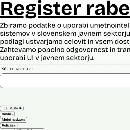
Register rabe
Zbiramo podatke o uporabi umetnointel
sistemov v slovenskem javnem sektorju 
podlagi ustvarjamo celovit in vsem dost
Zahtevamo popolno odgovornost in tran
uporabi UI v javnem sektorju.
IŠČI PO REGISTRU
FILTRIRAJ
×
Davki
×
Mejni nadzor
×
Policija