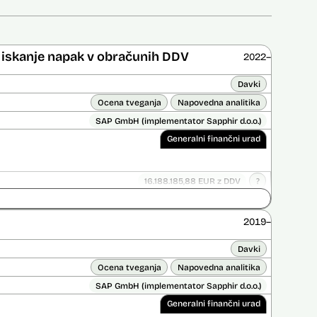
er iskanje napak v obračunih DDV
2022–
Davki
Ocena tveganja
Napovedna analitika
SAP GmbH (implementator Sapphir d.o.o.)
Generalni finančni urad
16.188.185,88 EUR z DDV
?
Ni časovno omejena
ice opravljena:
Ne
2019–
 opravljena:
Ne
?
Davki
Ocena tveganja
Napovedna analitika
SAP GmbH (implementator Sapphir d.o.o.)
Generalni finančni urad