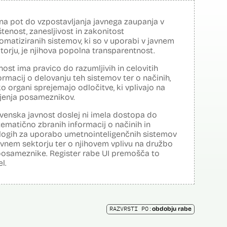
na pot do vzpostavljanja javnega zaupanja v
tenost, zanesljivost in zakonitost
omatiziranih sistemov, ki so v uporabi v javnem
torju, je njihova popolna transparentnost.
nost ima pravico do razumljivih in celovitih
ormacij o delovanju teh sistemov ter o načinih,
o organi sprejemajo odločitve, ki vplivajo na
ljenja posameznikov.
venska javnost doslej ni imela dostopa do
tematično zbranih informacij o načinih in
logih za uporabo umetnointeligenčnih sistemov
avnem sektorju ter o njihovem vplivu na družbo
posameznike. Register rabe UI premošča to
el.
RAZVRSTI PO:
obdobju rabe