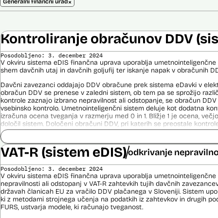
×
Generalni finančni urad
Kontroliranje obračunov DDV (si
Posodobljeno: 3. december 2024
V okviru sistema eDIS finančna uprava uporablja umetnointeligenčne 
shem davčnih utaj in davčnih goljufij ter iskanje napak v obračunih D
Davčni zavezanci oddajajo DDV obračune prek sistema eDavki v elektr
obračun DDV se prenese v zaledni sistem, ob tem pa se sprožijo različ
kontrole zaznajo izbrano nepravilnost ali odstopanje, se obračun DDV
vsebinsko kontrolo. Umetnointeligenčni sistem deluje kot dodatna kon
izračuna ocena tveganja v razmerju med 0 in 1. Bližje 1 je ocena, več
določil sistem. Določeni obračuni DDV, pri katerih se preostale kontrole
zaradi višine tveganosti, ki jo dodeli umetnointeligenčni sistem, prav
v pregled.
VAT-R (sistem eDIS)
odkrivanje nepravilno
Izdelava modelov poteka z orodjem SAP Data Intelligence. To orodje v f
število modelov (več kot 1000), nato se v več fazah izloča manj ustr
Posodobljeno: 3. december 2024
izbere enega, ki se ga potem uporabi v produkciji.
V okviru sistema eDIS finančna uprava uporablja umetnointeligenčne 
nepravilnosti ali odstopanj v VAT-R zahtevkih tujih davčnih zavezanc
Viri:
državah članicah EU za vračilo DDV plačanega v Sloveniji. Sistem upora
Odgovor na zahtevo za dostop do informacij javnega značaja
ki z metodami strojnega učenja na podatkih iz zahtevkov in drugih po
Postopek izdelave prediktivnega modela
FURS, ustvarja modele, ki računajo tveganost.
Poročilo Automating Society report 2020 za Slovenijo