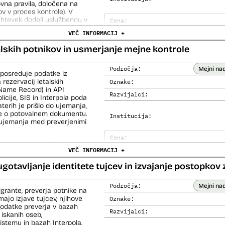
vna pravila, določena na
v v proces kontrole). V
zahtevek dodeli uslužbencu v
Cena:
rola in temelji na
VEČ INFORMACIJ +
Trajanje licence:
nov. Za vsak račun se
ganega, če je 0, ga sistem
Analiza učinka na človekove prav
alskih potnikov in usmerjanje mejne kontrole
htevek, ki vsebuje vsaj en
Analiza učinka na osebne podatke
rih se prožijo druga
Področja:
Mejni na
 posreduje podatke iz
 rezervacij letalskih
Oznake:
je VAT-R z orodjem SAP Data
Name Record) in API
 atributi za modeliranje,
Razvijalci:
cije, SIS in Interpola poda
 množica. Z uporabo
aterih je prišlo do ujemanja,
anju se v več fazah izloča
ke o potovalnem dokumentu.
i v produkciji.
Institucija:
o ujemanja med preverjenimi
Cena:
čemer se oblikujejo
VEČ INFORMACIJ +
Analiza učinka na človekove prav
lo pri analitični obdelavi
orističnih in drugih hudih
Analiza učinka na osebne podatke
ugotavljanje identitete tujcev in izvajanje postopkov 
lo policije in drugih
 potnikih lahko glede na
prijavljenih na let,
Področja:
Mejni na
igrante, preverja potnike na
roma rezultate njihove
ajo izjave tujcev, njihove
Oznake:
 podatke preverja v bazah
Razvijalci:
 iskanih oseb,
i avtomatizirani obdelavi
temu in bazah Interpola.
iziranimi sredstvi.