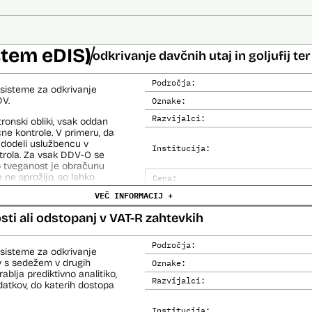
stem eDIS)
odkrivanje davčnih utaj in goljufij t
Področja:
sisteme za odkrivanje
DV.
Oznake:
Razvijalci:
onski obliki, vsak oddan
ne kontrole. V primeru, da
 dodeli uslužbencu v
Institucija:
trola. Za vsak DDV-O se
jo tveganost je obračunu
 ne sprožijo, so lahko
Cena:
 tako dodeljeni uslužbencem
VEČ INFORMACIJ +
Trajanje licence:
Analiza učinka na človekove prav
sti ali odstopanj v VAT-R zahtevkih
azi izdelave ustvari veliko
ezne modele in na koncu
Analiza učinka na osebne podatke
Področja:
sisteme za odkrivanje
ev s sedežem v drugih
Oznake:
blja prediktivno analitiko,
Razvijalci:
datkov, do katerih dostopa
Institucija: