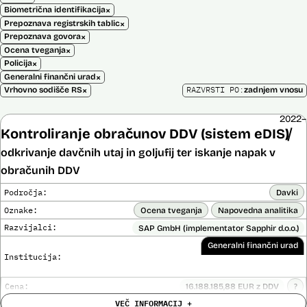
×
Biometrična identifikacija
×
Prepoznava registrskih tablic
×
Prepoznava govora
×
Ocena tveganja
×
Policija
×
Generalni finančni urad
×
RAZVRSTI PO:
Vrhovno sodišče RS
zadnjem vnosu
2022–
Kontroliranje obračunov DDV (sistem eDIS)
odkrivanje davčnih utaj in goljufij ter iskanje napak v
obračunih DDV
Področja:
Davki
Oznake:
Ocena tveganja
Napovedna analitika
Razvijalci:
SAP GmbH (implementator Sapphir d.o.o.)
Generalni finančni urad
Institucija:
Cena:
16.188.185,88 EUR z DDV
?
Trajanje
VEČ INFORMACIJ +
Ni časovno omejena