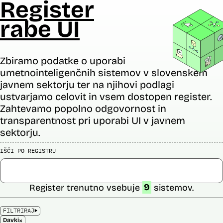
Register
rabe UI
Zbiramo podatke o uporabi
umetnointeligenčnih sistemov v slovenskem
javnem sektorju ter na njihovi podlagi
ustvarjamo celovit in vsem dostopen register.
Zahtevamo popolno odgovornost in
transparentnost pri uporabi UI v javnem
sektorju.
IŠČI PO REGISTRU
Register trenutno vsebuje
9
sistemov.
FILTRIRAJ
×
Davki