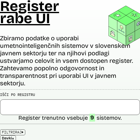
Register
rabe UI
Zbiramo podatke o uporabi
umetnointeligenčnih sistemov v slovenskem
javnem sektorju ter na njihovi podlagi
ustvarjamo celovit in vsem dostopen register.
Zahtevamo popolno odgovornost in
transparentnost pri uporabi UI v javnem
sektorju.
IŠČI PO REGISTRU
Register trenutno vsebuje
9
sistemov.
FILTRIRAJ
×
Davki