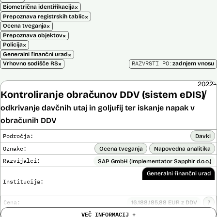
×
Biometrična identifikacija
×
Prepoznava registrskih tablic
×
Ocena tveganja
×
Prepoznava objektov
×
Policija
×
Generalni finančni urad
×
RAZVRSTI PO:
Vrhovno sodišče RS
zadnjem vnosu
2022–
Kontroliranje obračunov DDV (sistem eDIS)
odkrivanje davčnih utaj in goljufij ter iskanje napak v
obračunih DDV
Področja:
Davki
Oznake:
Ocena tveganja
Napovedna analitika
Razvijalci:
SAP GmbH (implementator Sapphir d.o.o.)
Generalni finančni urad
Institucija:
Cena:
16.188.185,88 EUR z DDV
?
Trajanje
VEČ INFORMACIJ +
Ni časovno omejena