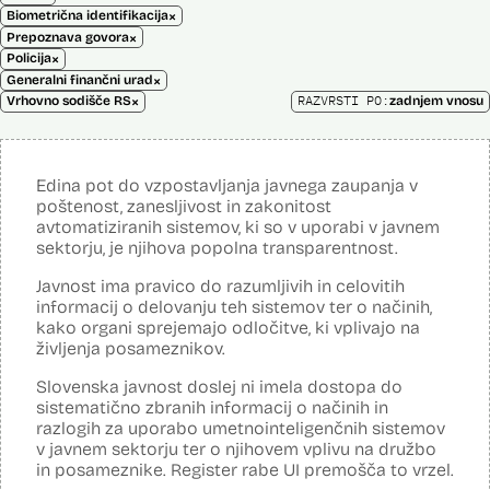
×
Biometrična identifikacija
×
Prepoznava govora
×
Policija
×
Generalni finančni urad
×
RAZVRSTI PO:
Vrhovno sodišče RS
zadnjem vnosu
Edina pot do vzpostavljanja javnega zaupanja v
poštenost, zanesljivost in zakonitost
avtomatiziranih sistemov, ki so v uporabi v javnem
sektorju, je njihova popolna transparentnost.
Javnost ima pravico do razumljivih in celovitih
informacij o delovanju teh sistemov ter o načinih,
kako organi sprejemajo odločitve, ki vplivajo na
življenja posameznikov.
Slovenska javnost doslej ni imela dostopa do
sistematično zbranih informacij o načinih in
razlogih za uporabo umetnointeligenčnih sistemov
v javnem sektorju ter o njihovem vplivu na družbo
in posameznike. Register rabe UI premošča to vrzel.