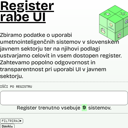
Register
rabe UI
Zbiramo podatke o uporabi
umetnointeligenčnih sistemov v slovenskem
javnem sektorju ter na njihovi podlagi
ustvarjamo celovit in vsem dostopen register.
Zahtevamo popolno odgovornost in
transparentnost pri uporabi UI v javnem
sektorju.
IŠČI PO REGISTRU
Register trenutno vsebuje
9
sistemov.
FILTRIRAJ
×
Davki