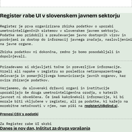
Register rabe UI v slovenskem javnem sektorju
Register je prva organizirana zbirka podatkov o uporabi
umetnointeligenčnih sistemov v slovenskem javnem sektorju.
Podatke smo pridobili s preučevanjem javno dostopnih virov in
prošnjami za dostop do informacij javnega značaja, naslovljenimi
na javne organe.
Zbirka podatkov ni dokončna, redno jo bomo posodabljali in
dopolnjevali.
Prizadevamo si objavljati točne in preverljive informacije.
Vrzeli ali napake v registru so posledica netransparentnega
delovanja in pomanjkljivega komuniciranja javnih organov, kar
ovira zbiranje podatkov.
Verjamemo, da slovenski državni organi in institucije
uporabljajo še druga umetnointeligenčna orodja, o katerih
javnost ni obveščena. Če imaš kakršnekoli informacije, ki bi
morale biti vključene v register, ali pa podatke, ki kažejo na
morebitne netočnosti v njem, nam piši na
.
registerUI@djnd.si
Prenesi CSV s podatki
Za Register rabe UI skrbi
Danes je nov dan, Inštitut za druga vprašanja