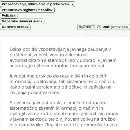
×
Preprečevanje, odkrivanje in preiskovanje kaznivih dejanj
×
Prepoznava registrskih tablic
×
Policija
×
Generalni finančni urad
×
RAZVRSTI PO:
Upravne enote
zadnjem vnosu
Edina pot do vzpostavljanja javnega zaupanja v
poštenost, zanesljivost in zakonitost
avtomatiziranih sistemov, ki so v uporabi v javnem
sektorju, je njihova popolna transparentnost.
Javnost ima pravico do razumljivih in celovitih
informacij o delovanju teh sistemov ter o načinih,
kako organi sprejemajo odločitve, ki vplivajo na
življenja posameznikov.
Slovenska javnost doslej ni imela dostopa do
sistematično zbranih informacij o načinih in
razlogih za uporabo umetnointeligenčnih sistemov
v javnem sektorju ter o njihovem vplivu na družbo
in posameznike. Register rabe UI premošča to vrzel.