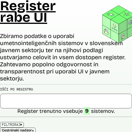
Register
rabe UI
Zbiramo podatke o uporabi
umetnointeligenčnih sistemov v slovenskem
javnem sektorju ter na njihovi podlagi
ustvarjamo celovit in vsem dostopen register.
Zahtevamo popolno odgovornost in
transparentnost pri uporabi UI v javnem
sektorju.
IŠČI PO REGISTRU
Register trenutno vsebuje
9
sistemov.
FILTRIRAJ
×
Cestninski nadzor