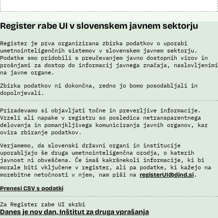
Register rabe UI v slovenskem javnem sektorju
Register je prva organizirana zbirka podatkov o uporabi
umetnointeligenčnih sistemov v slovenskem javnem sektorju.
Podatke smo pridobili s preučevanjem javno dostopnih virov in
prošnjami za dostop do informacij javnega značaja, naslovljenimi
na javne organe.
Zbirka podatkov ni dokončna, redno jo bomo posodabljali in
dopolnjevali.
Prizadevamo si objavljati točne in preverljive informacije.
Vrzeli ali napake v registru so posledica netransparentnega
delovanja in pomanjkljivega komuniciranja javnih organov, kar
ovira zbiranje podatkov.
Verjamemo, da slovenski državni organi in institucije
uporabljajo še druga umetnointeligenčna orodja, o katerih
javnost ni obveščena. Če imaš kakršnekoli informacije, ki bi
morale biti vključene v register, ali pa podatke, ki kažejo na
morebitne netočnosti v njem, nam piši na
.
registerUI@djnd.si
Prenesi CSV s podatki
Za Register rabe UI skrbi
Danes je nov dan, Inštitut za druga vprašanja