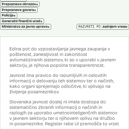
×
Prepoznava obrazov
×
Prepoznava govora
×
Policija
×
Generalni finančni urad
×
RAZVRSTI PO:
Ministrstvo za javno upravo
zadnjem vnosu
Edina pot do vzpostavljanja javnega zaupanja v
poštenost, zanesljivost in zakonitost
avtomatiziranih sistemov, ki so v uporabi v javnem
sektorju, je njihova popolna transparentnost.
Javnost ima pravico do razumljivih in celovitih
informacij o delovanju teh sistemov ter o načinih,
kako organi sprejemajo odločitve, ki vplivajo na
življenja posameznikov.
Slovenska javnost doslej ni imela dostopa do
sistematično zbranih informacij o načinih in
razlogih za uporabo umetnointeligenčnih sistemov
v javnem sektorju ter o njihovem vplivu na družbo
in posameznike. Register rabe UI premošča to vrzel.