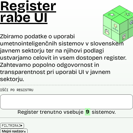
Register
rabe UI
Zbiramo podatke o uporabi
umetnointeligenčnih sistemov v slovenskem
javnem sektorju ter na njihovi podlagi
ustvarjamo celovit in vsem dostopen register.
Zahtevamo popolno odgovornost in
transparentnost pri uporabi UI v javnem
sektorju.
IŠČI PO REGISTRU
Register trenutno vsebuje
9
sistemov.
FILTRIRAJ
×
Mejni nadzor