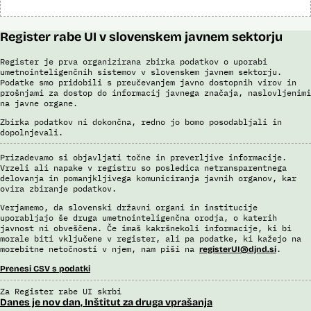
Register rabe UI v slovenskem javnem sektorju
Register je prva organizirana zbirka podatkov o uporabi
umetnointeligenčnih sistemov v slovenskem javnem sektorju.
Podatke smo pridobili s preučevanjem javno dostopnih virov in
prošnjami za dostop do informacij javnega značaja, naslovljenimi
na javne organe.
Zbirka podatkov ni dokončna, redno jo bomo posodabljali in
dopolnjevali.
Prizadevamo si objavljati točne in preverljive informacije.
Vrzeli ali napake v registru so posledica netransparentnega
delovanja in pomanjkljivega komuniciranja javnih organov, kar
ovira zbiranje podatkov.
Verjamemo, da slovenski državni organi in institucije
uporabljajo še druga umetnointeligenčna orodja, o katerih
javnost ni obveščena. Če imaš kakršnekoli informacije, ki bi
morale biti vključene v register, ali pa podatke, ki kažejo na
morebitne netočnosti v njem, nam piši na
.
registerUI@djnd.si
Prenesi CSV s podatki
Za Register rabe UI skrbi
Danes je nov dan, Inštitut za druga vprašanja