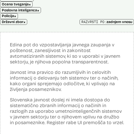
×
Ocena tveganja
×
Poslovna inteligenca
×
Policija
×
RAZVRSTI PO:
Državni zbor
zadnjem vnosu
Edina pot do vzpostavljanja javnega zaupanja v
poštenost, zanesljivost in zakonitost
avtomatiziranih sistemov, ki so v uporabi v javnem
sektorju, je njihova popolna transparentnost.
Javnost ima pravico do razumljivih in celovitih
informacij o delovanju teh sistemov ter o načinih,
kako organi sprejemajo odločitve, ki vplivajo na
življenja posameznikov.
Slovenska javnost doslej ni imela dostopa do
sistematično zbranih informacij o načinih in
razlogih za uporabo umetnointeligenčnih sistemov
v javnem sektorju ter o njihovem vplivu na družbo
in posameznike. Register rabe UI premošča to vrzel.