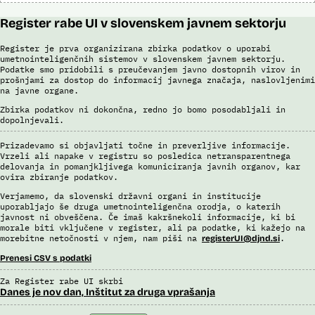
Register rabe UI v slovenskem javnem sektorju
Register je prva organizirana zbirka podatkov o uporabi
umetnointeligenčnih sistemov v slovenskem javnem sektorju.
Podatke smo pridobili s preučevanjem javno dostopnih virov in
prošnjami za dostop do informacij javnega značaja, naslovljenimi
na javne organe.
Zbirka podatkov ni dokončna, redno jo bomo posodabljali in
dopolnjevali.
Prizadevamo si objavljati točne in preverljive informacije.
Vrzeli ali napake v registru so posledica netransparentnega
delovanja in pomanjkljivega komuniciranja javnih organov, kar
ovira zbiranje podatkov.
Verjamemo, da slovenski državni organi in institucije
uporabljajo še druga umetnointeligenčna orodja, o katerih
javnost ni obveščena. Če imaš kakršnekoli informacije, ki bi
morale biti vključene v register, ali pa podatke, ki kažejo na
morebitne netočnosti v njem, nam piši na
.
registerUI@djnd.si
Prenesi CSV s podatki
Za Register rabe UI skrbi
Danes je nov dan, Inštitut za druga vprašanja