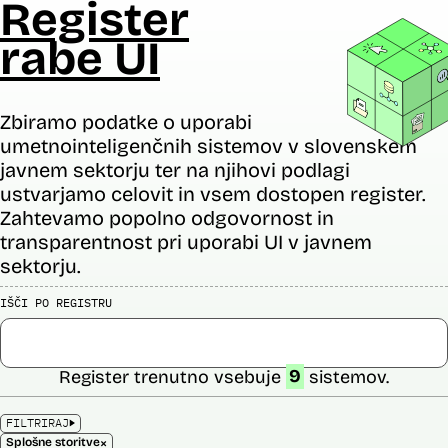
Register
rabe UI
Zbiramo podatke o uporabi
umetnointeligenčnih sistemov v slovenskem
javnem sektorju ter na njihovi podlagi
ustvarjamo celovit in vsem dostopen register.
Zahtevamo popolno odgovornost in
transparentnost pri uporabi UI v javnem
sektorju.
IŠČI PO REGISTRU
Register trenutno vsebuje
9
sistemov.
FILTRIRAJ
×
Splošne storitve