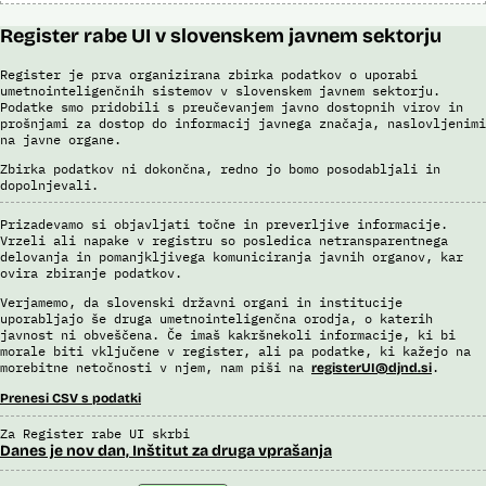
Register rabe UI v slovenskem javnem sektorju
Register je prva organizirana zbirka podatkov o uporabi
umetnointeligenčnih sistemov v slovenskem javnem sektorju.
Podatke smo pridobili s preučevanjem javno dostopnih virov in
prošnjami za dostop do informacij javnega značaja, naslovljenimi
na javne organe.
Zbirka podatkov ni dokončna, redno jo bomo posodabljali in
dopolnjevali.
Prizadevamo si objavljati točne in preverljive informacije.
Vrzeli ali napake v registru so posledica netransparentnega
delovanja in pomanjkljivega komuniciranja javnih organov, kar
ovira zbiranje podatkov.
Verjamemo, da slovenski državni organi in institucije
uporabljajo še druga umetnointeligenčna orodja, o katerih
javnost ni obveščena. Če imaš kakršnekoli informacije, ki bi
morale biti vključene v register, ali pa podatke, ki kažejo na
morebitne netočnosti v njem, nam piši na
.
registerUI@djnd.si
Prenesi CSV s podatki
Za Register rabe UI skrbi
Danes je nov dan, Inštitut za druga vprašanja