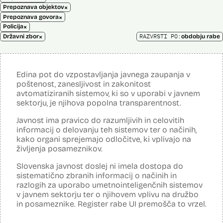
×
Prepoznava objektov
×
Prepoznava govora
×
Policija
×
RAZVRSTI PO:
Državni zbor
obdobju rabe
Edina pot do vzpostavljanja javnega zaupanja v
poštenost, zanesljivost in zakonitost
avtomatiziranih sistemov, ki so v uporabi v javnem
sektorju, je njihova popolna transparentnost.
Javnost ima pravico do razumljivih in celovitih
informacij o delovanju teh sistemov ter o načinih,
kako organi sprejemajo odločitve, ki vplivajo na
življenja posameznikov.
Slovenska javnost doslej ni imela dostopa do
sistematično zbranih informacij o načinih in
razlogih za uporabo umetnointeligenčnih sistemov
v javnem sektorju ter o njihovem vplivu na družbo
in posameznike. Register rabe UI premošča to vrzel.