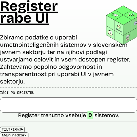
Register
rabe UI
Zbiramo podatke o uporabi
umetnointeligenčnih sistemov v slovenskem
javnem sektorju ter na njihovi podlagi
ustvarjamo celovit in vsem dostopen register.
Zahtevamo popolno odgovornost in
transparentnost pri uporabi UI v javnem
sektorju.
IŠČI PO REGISTRU
Register trenutno vsebuje
9
sistemov.
FILTRIRAJ
×
Mejni nadzor