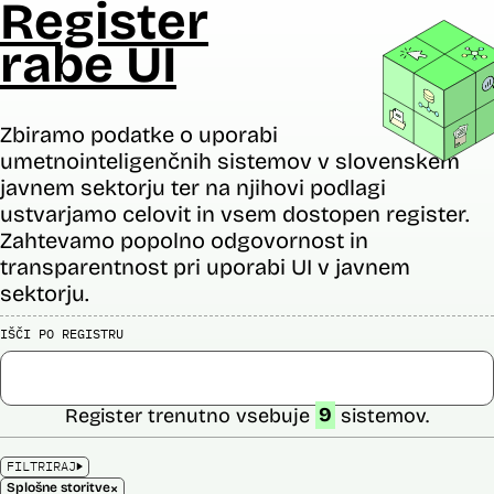
Register
rabe UI
Zbiramo podatke o uporabi
umetnointeligenčnih sistemov v slovenskem
javnem sektorju ter na njihovi podlagi
ustvarjamo celovit in vsem dostopen register.
Zahtevamo popolno odgovornost in
transparentnost pri uporabi UI v javnem
sektorju.
IŠČI PO REGISTRU
Register trenutno vsebuje
9
sistemov.
FILTRIRAJ
×
Splošne storitve