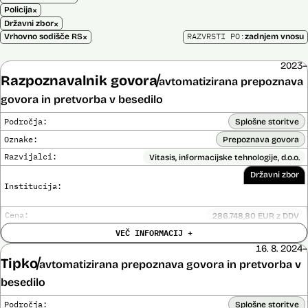
×
Policija
×
Državni zbor
×
RAZVRSTI PO:
Vrhovno sodišče RS
zadnjem vnosu
2023–
Razpoznavalnik govora
avtomatizirana prepoznava
govora in pretvorba v besedilo
Področja:
Splošne storitve
Oznake:
Prepoznava govora
Razvijalci:
Vitasis, informacijske tehnologije, d.o.o.
Državni zbor
Institucija:
Cena:
286.748,80 EUR z DDV
Trajanje
VEČ INFORMACIJ +
Do 31. 10. 2025
licence:
16. 8. 2024–
Analiza učinka na človekove pravice
Ne
Tipko
opravljena:
avtomatizirana prepoznava govora in pretvorba v
Analiza učinka na osebne podatke opravljena:
Ne
besedilo
Posodobljeno: 30. september 2025
Področja:
Splošne storitve