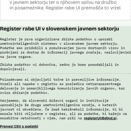
v javnem sektorju ter o njihovem vplivu na družbo
in posameznike. Register rabe UI premošča to vrzel.
Register rabe UI v slovenskem javnem sektorju
Register je prva organizirana zbirka podatkov o uporabi
umetnointeligenčnih sistemov v slovenskem javnem sektorju.
Podatke smo pridobili s preučevanjem javno dostopnih virov in
prošnjami za dostop do informacij javnega značaja, naslovljenimi
na javne organe.
Zbirka podatkov ni dokončna, redno jo bomo posodabljali in
dopolnjevali.
Prizadevamo si objavljati točne in preverljive informacije.
Vrzeli ali napake v registru so posledica netransparentnega
delovanja in pomanjkljivega komuniciranja javnih organov, kar
ovira zbiranje podatkov.
Verjamemo, da slovenski državni organi in institucije
uporabljajo še druga umetnointeligenčna orodja, o katerih
javnost ni obveščena. Če imaš kakršnekoli informacije, ki bi
morale biti vključene v register, ali pa podatke, ki kažejo na
morebitne netočnosti v njem, nam piši na
.
registerUI@djnd.si
Prenesi CSV s podatki