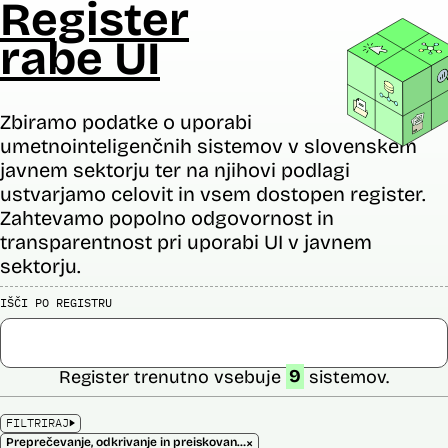
Register
rabe UI
Zbiramo podatke o uporabi
umetnointeligenčnih sistemov v slovenskem
javnem sektorju ter na njihovi podlagi
ustvarjamo celovit in vsem dostopen register.
Zahtevamo popolno odgovornost in
transparentnost pri uporabi UI v javnem
sektorju.
IŠČI PO REGISTRU
Register trenutno vsebuje
9
sistemov.
FILTRIRAJ
×
Preprečevanje, odkrivanje in preiskovanje kaznivih dejanj