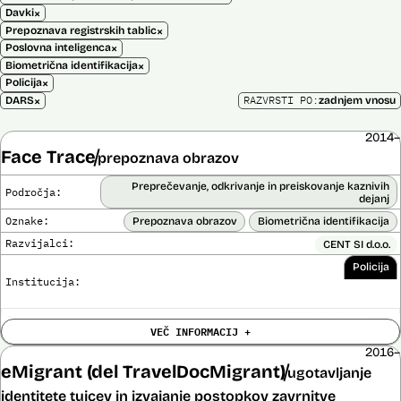
×
Davki
×
Prepoznava registrskih tablic
×
Poslovna inteligenca
×
Biometrična identifikacija
×
Policija
×
RAZVRSTI PO:
DARS
zadnjem vnosu
2014–
Face Trace
prepoznava obrazov
Preprečevanje, odkrivanje in preiskovanje kaznivih
Področja:
dejanj
Oznake:
Prepoznava obrazov
Biometrična identifikacija
Razvijalci:
CENT SI d.o.o.
Policija
Institucija:
Cena:
39.650,00 EUR z DDV
VEČ INFORMACIJ +
Trajanje
Ni časovno omejena
licence:
2016–
Analiza učinka na človekove pravice
eMigrant (del TravelDocMigrant)
ugotavljanje
Ne
opravljena:
identitete tujcev in izvajanje postopkov zavrnitve
Analiza učinka na osebne podatke opravljena:
Ne