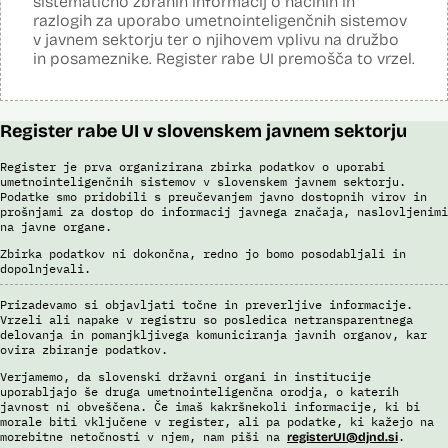
sistematično zbranih informacij o načinih in
S sistemom AFIS (Automated Fingerprint Identification System /
Sistem za avtomatizirano identifikacijo prstnih odtisov), ki temelji na
razlogih za uporabo umetnointeligenčnih sistemov
uporabi algoritmov za izdelavo in iskanje biometričnih razpoznavnih
v javnem sektorju ter o njihovem vplivu na družbo
znakov, je omogočena primerjava in iskanje prstnih odtisov.
in posameznike. Register rabe UI premošča to vrzel.
Viri:
Brošura 60 let informacijsko telekomunikacijskega sistema policije
Odgovor na zahtevo za dostop do informacij javnega značaja
Register rabe UI v slovenskem javnem sektorju
Register je prva organizirana zbirka podatkov o uporabi
umetnointeligenčnih sistemov v slovenskem javnem sektorju.
Podatke smo pridobili s preučevanjem javno dostopnih virov in
prošnjami za dostop do informacij javnega značaja, naslovljenimi
na javne organe.
Zbirka podatkov ni dokončna, redno jo bomo posodabljali in
dopolnjevali.
Prizadevamo si objavljati točne in preverljive informacije.
Vrzeli ali napake v registru so posledica netransparentnega
delovanja in pomanjkljivega komuniciranja javnih organov, kar
ovira zbiranje podatkov.
Verjamemo, da slovenski državni organi in institucije
uporabljajo še druga umetnointeligenčna orodja, o katerih
javnost ni obveščena. Če imaš kakršnekoli informacije, ki bi
morale biti vključene v register, ali pa podatke, ki kažejo na
morebitne netočnosti v njem, nam piši na
.
registerUI@djnd.si