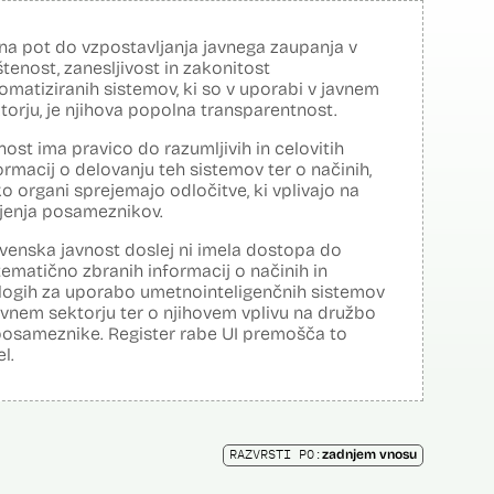
na pot do vzpostavljanja javnega zaupanja v
tenost, zanesljivost in zakonitost
omatiziranih sistemov, ki so v uporabi v javnem
torju, je njihova popolna transparentnost.
nost ima pravico do razumljivih in celovitih
ormacij o delovanju teh sistemov ter o načinih,
o organi sprejemajo odločitve, ki vplivajo na
ljenja posameznikov.
venska javnost doslej ni imela dostopa do
tematično zbranih informacij o načinih in
logih za uporabo umetnointeligenčnih sistemov
avnem sektorju ter o njihovem vplivu na družbo
posameznike. Register rabe UI premošča to
el.
RAZVRSTI PO:
zadnjem vnosu