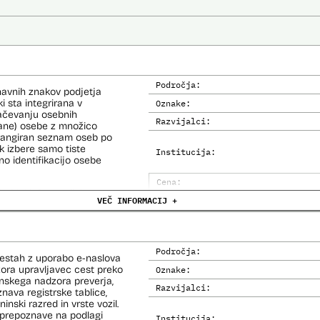
Področja:
navnih znakov podjetja
i sta integrirana v
Oznake:
načevanju osebnih
Razvijalci:
kane) osebe z množico
i rangiran seznam oseb po
 izbere samo tiste
Institucija:
no identifikacijo osebe
Cena:
e (del informacijsko
VEČ INFORMACIJ +
Trajanje licence:
o za primerjavo.
Analiza učinka na človekove prav
Analiza učinka na osebne podatke
Področja:
cestah z uporabo e-naslova
dzora upravljavec cest preko
Oznake:
inskega nadzora preverja,
Razvijalci:
nava registrske tablice,
inski razred in vrste vozil.
prepoznave na podlagi
Institucija: