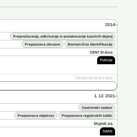
2014–
Preprečevanje, odkrivanje in preiskovanje kaznivih dejanj
Prepoznava obrazov
Biometrična identifikacija
CENT SI d.o.o.
Policija
39.650,00 EUR z DDV
Ni časovno omejena
ice opravljena:
Ne
1. 12. 2021–
 opravljena:
Ne
Cestninski nadzor
Prepoznava objektov
Prepoznava registrskih tablic
Skytoll, a.s.
DARS