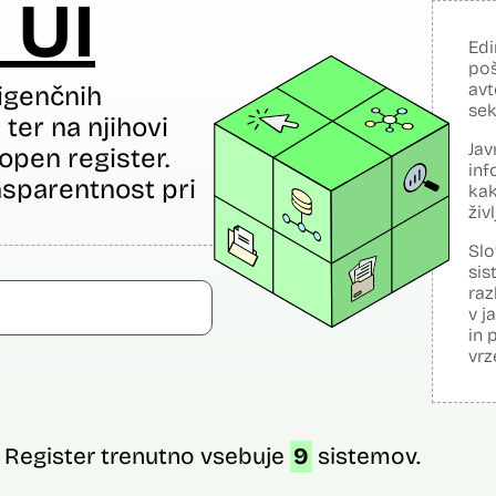
 UI
Edi
poš
avt
igenčnih
sek
ter na njihovi
Jav
open register.
inf
sparentnost pri
kak
živ
Slo
sis
raz
v j
in 
vrz
Register trenutno vsebuje
9
sistemov.