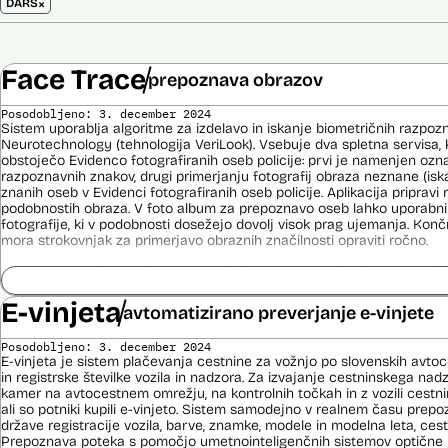
×
DARS
Face Trace
prepoznava obrazov
Posodobljeno: 3. december 2024
Sistem uporablja algoritme za izdelavo in iskanje biometričnih razpoz
Neurotechnology (tehnologija VeriLook). Vsebuje dva spletna servisa, k
obstoječo Evidenco fotografiranih oseb policije: prvi je namenjen oz
razpoznavnih znakov, drugi primerjanju fotografij obraza neznane (is
znanih oseb v Evidenci fotografiranih oseb policije. Aplikacija priprav
podobnostih obraza. V foto album za prepoznavo oseb lahko uporabnik
fotografije, ki v podobnosti dosežejo dovolj visok prag ujemanja. Konč
mora strokovnjak za primerjavo obraznih značilnosti opraviti ročno.
Sistem uporablja sledeče podatke: Evidenca fotografiranih oseb policij
telekomunikacijskega sistema policije (ITSP)), neznano slikovno gradiv
E-vinjeta
avtomatizirano preverjanje e-vinjete
Viri:
Brošura 60 let informacijsko telekomunikacijskega sistema policije
Posodobljeno: 3. december 2024
Spletno mesto podjetja Neurotechnology, podstran VeriLook
E-vinjeta je sistem plačevanja cestnine za vožnjo po slovenskih avto
in registrske številke vozila in nadzora. Za izvajanje cestninskega na
Poročilo Automating Society report 2020 za Slovenijo
kamer na avtocestnem omrežju, na kontrolnih točkah in z vozili cestn
Odgovor na zahtevo za dostop do informacij javnega značaja
ali so potniki kupili e-vinjeto. Sistem samodejno v realnem času prepoz
Dokument Povabilo k oddaji ponudbe
države registracije vozila, barve, znamke, modele in modelna leta, cestn
Dokument Obvestilo o oddaji naročila
Prepoznava poteka s pomočjo umetnointeligenčnih sistemov optične 