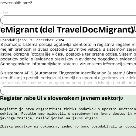
nevronskih mrež.
Viri:
Dosje javnega naročila
Odgovor na zahtevek za informacije javnega značaja
eMigrant (del TravelDocMigrant)
Pogodba za izdelavo sistema E-vinjeta
Ocena učinka na osebne podatke
Posodobljeno: 3. december 2024
Potek procesa nadzora E-vinjet
S pomočjo sistema policija ugotavlja identiteto in registrira ilegalne m
mejnih prehodih in izvaja postopke zavrnitve vstopa. S sistemom zajem
listine, obrazne fotografije v času postopka ter prstne odtise. Sistem
podatkov policije (evidence prekrškov in evidence dogodkov), evidenci
Schengenskem informacijskem sistemu, Vizumskem informacijskem sis
S sistemom AFIS (Automated Fingerprint Identification System / Sist
identifikacijo prstnih odtisov), ki temelji na uporabi algoritmov za izde
razpoznavnih znakov, je omogočena primerjava in iskanje prstnih odtis
Viri:
Register rabe UI v slovenskem javnem sektorju
Brošura 60 let informacijsko telekomunikacijskega sistema policije
Odgovor na zahtevo za dostop do informacij javnega značaja
Register je prva organizirana zbirka podatkov o uporabi umetnoin
sektorju. Podatke smo pridobili s preučevanjem javno dostopnih v
javnega značaja, naslovljenimi na javne organe.
Zbirka podatkov ni dokončna, redno jo bomo posodabljali in dopol