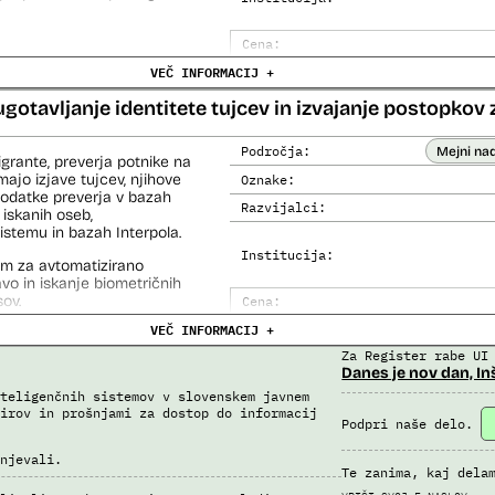
Cena:
VEČ INFORMACIJ +
Analiza učinka na človekove prav
Analiza učinka na osebne podatke
ugotavljanje identitete tujcev in izvajanje postopkov 
Področja:
Mejni na
igrante, preverja potnike na
ajo izjave tujcev, njihove
Oznake:
 podatke preverja v bazah
Razvijalci:
 iskanih oseb,
temu in bazah Interpola.
Institucija:
em za avtomatizirano
lavo in iskanje biometričnih
ov.
Cena:
VEČ INFORMACIJ +
Analiza učinka na človekove prav
Za Register rabe UI
Analiza učinka na osebne podatke
Danes je nov dan, In
teligenčnih sistemov v slovenskem javnem
irov in prošnjami za dostop do informacij
Podpri naše delo.
njevali.
Te zanima, kaj dela