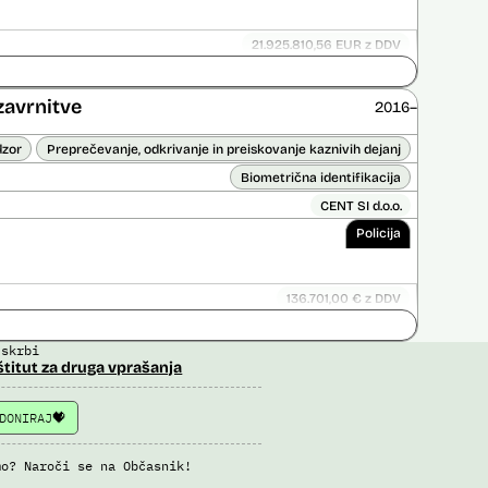
21.925.810,56 EUR z DDV
ice opravljena:
Ne
 opravljena:
Da
?
zavrnitve
2016–
dzor
Preprečevanje, odkrivanje in preiskovanje kaznivih dejanj
Biometrična identifikacija
CENT SI d.o.o.
Policija
136.701,00 € z DDV
ice opravljena:
Ne
 skrbi
 opravljena:
Ne
štitut za druga vprašanja
DONIRAJ
mo? Naroči se na Občasnik!