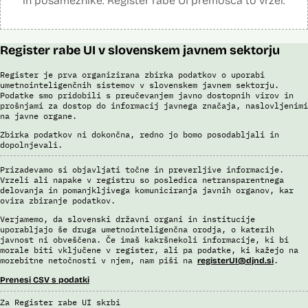
in posameznike. Register rabe UI premošča to vrzel.
Register rabe UI v slovenskem javnem sektorju
Register je prva organizirana zbirka podatkov o uporabi
umetnointeligenčnih sistemov v slovenskem javnem sektorju.
Podatke smo pridobili s preučevanjem javno dostopnih virov in
prošnjami za dostop do informacij javnega značaja, naslovljenimi
na javne organe.
Zbirka podatkov ni dokončna, redno jo bomo posodabljali in
dopolnjevali.
Prizadevamo si objavljati točne in preverljive informacije.
Vrzeli ali napake v registru so posledica netransparentnega
delovanja in pomanjkljivega komuniciranja javnih organov, kar
ovira zbiranje podatkov.
Verjamemo, da slovenski državni organi in institucije
uporabljajo še druga umetnointeligenčna orodja, o katerih
javnost ni obveščena. Če imaš kakršnekoli informacije, ki bi
morale biti vključene v register, ali pa podatke, ki kažejo na
morebitne netočnosti v njem, nam piši na
.
registerUI@djnd.si
Prenesi CSV s podatki
Za Register rabe UI skrbi