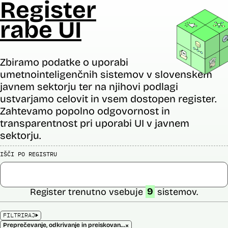
Register
rabe UI
Zbiramo podatke o uporabi
umetnointeligenčnih sistemov v slovenskem
javnem sektorju ter na njihovi podlagi
ustvarjamo celovit in vsem dostopen register.
Zahtevamo popolno odgovornost in
transparentnost pri uporabi UI v javnem
sektorju.
IŠČI PO REGISTRU
Register trenutno vsebuje
9
sistemov.
FILTRIRAJ
×
Preprečevanje, odkrivanje in preiskovanje kaznivih dejanj