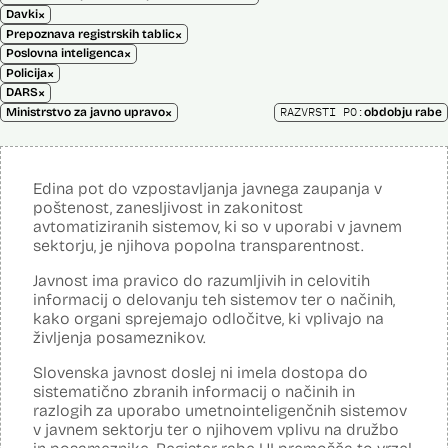
×
Davki
×
Prepoznava registrskih tablic
×
Poslovna inteligenca
×
Policija
×
DARS
×
RAZVRSTI PO:
Ministrstvo za javno upravo
obdobju rabe
Edina pot do vzpostavljanja javnega zaupanja v
poštenost, zanesljivost in zakonitost
avtomatiziranih sistemov, ki so v uporabi v javnem
sektorju, je njihova popolna transparentnost.
Javnost ima pravico do razumljivih in celovitih
informacij o delovanju teh sistemov ter o načinih,
kako organi sprejemajo odločitve, ki vplivajo na
življenja posameznikov.
Slovenska javnost doslej ni imela dostopa do
sistematično zbranih informacij o načinih in
razlogih za uporabo umetnointeligenčnih sistemov
v javnem sektorju ter o njihovem vplivu na družbo