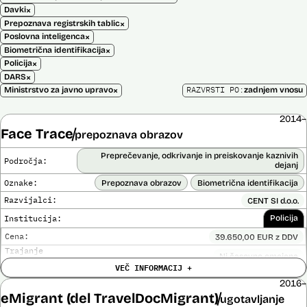
×
Davki
×
Prepoznava registrskih tablic
×
Poslovna inteligenca
×
Biometrična identifikacija
×
Policija
×
DARS
×
RAZVRSTI PO:
Ministrstvo za javno upravo
zadnjem vnosu
2014–
Face Trace
prepoznava obrazov
Preprečevanje, odkrivanje in preiskovanje kaznivih
Področja:
dejanj
Oznake:
Prepoznava obrazov
Biometrična identifikacija
Razvijalci:
CENT SI d.o.o.
Institucija:
Policija
Cena:
39.650,00 EUR z DDV
Trajanje
Ni časovno omejena
licence:
VEČ INFORMACIJ +
Analiza učinka na človekove pravice
Ne
opravljena:
2016–
eMigrant (del TravelDocMigrant)
Analiza učinka na osebne podatke opravljena:
Ne
ugotavljanje