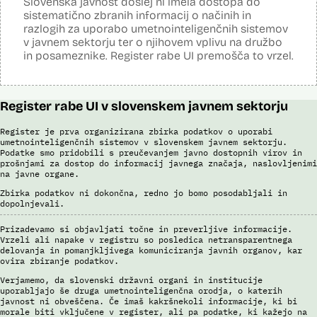
Slovenska javnost doslej ni imela dostopa do
Sistem za avtomatizirano identifikacijo prstnih odtisov), ki temelji na
sistematično zbranih informacij o načinih in
uporabi algoritmov za izdelavo in iskanje biometričnih razpoznavnih
znakov, je omogočena primerjava in iskanje prstnih odtisov.
razlogih za uporabo umetnointeligenčnih sistemov
v javnem sektorju ter o njihovem vplivu na družbo
Viri:
in posameznike. Register rabe UI premošča to vrzel.
Brošura 60 let informacijsko telekomunikacijskega sistema policije
Odgovor na zahtevo za dostop do informacij javnega značaja
Register rabe UI v slovenskem javnem sektorju
Register je prva organizirana zbirka podatkov o uporabi
umetnointeligenčnih sistemov v slovenskem javnem sektorju.
Podatke smo pridobili s preučevanjem javno dostopnih virov in
prošnjami za dostop do informacij javnega značaja, naslovljenimi
na javne organe.
Zbirka podatkov ni dokončna, redno jo bomo posodabljali in
dopolnjevali.
Prizadevamo si objavljati točne in preverljive informacije.
Vrzeli ali napake v registru so posledica netransparentnega
delovanja in pomanjkljivega komuniciranja javnih organov, kar
ovira zbiranje podatkov.
Verjamemo, da slovenski državni organi in institucije
uporabljajo še druga umetnointeligenčna orodja, o katerih
javnost ni obveščena. Če imaš kakršnekoli informacije, ki bi
morale biti vključene v register, ali pa podatke, ki kažejo na