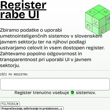
Register
rabe UI
Zbiramo podatke o uporabi
umetnointeligenčnih sistemov v slovenskem
javnem sektorju ter na njihovi podlagi
ustvarjamo celovit in vsem dostopen register.
Zahtevamo popolno odgovornost in
transparentnost pri uporabi UI v javnem
sektorju.
IŠČI PO REGISTRU
Register trenutno vsebuje
9
sistemov.
FILTRIRAJ
×
Preprečevanje, odkrivanje in preiskovanje kaznivih dejanj