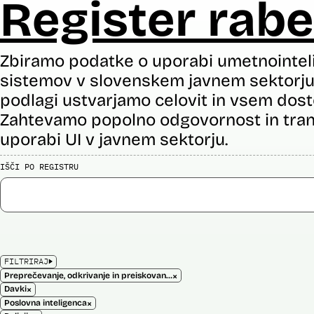
Register rabe
Zbiramo podatke o uporabi umetnointel
sistemov v slovenskem javnem sektorju 
podlagi ustvarjamo celovit in vsem dost
Zahtevamo popolno odgovornost in tran
uporabi UI v javnem sektorju.
IŠČI PO REGISTRU
FILTRIRAJ
×
Preprečevanje, odkrivanje in preiskovanje kaznivih dejanj
×
Davki
×
Poslovna inteligenca