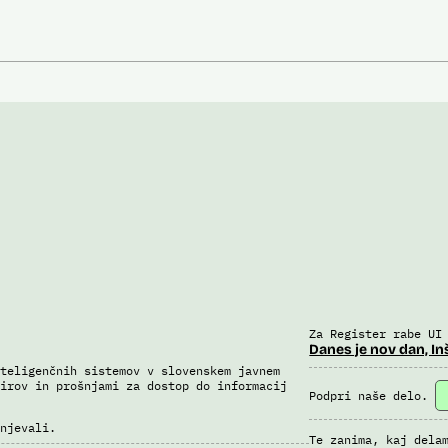
Za Register rabe UI
Danes je nov dan, In
teligenčnih sistemov v slovenskem javnem
irov in prošnjami za dostop do informacij
Podpri naše delo.
njevali.
Te zanima, kaj dela