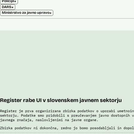
×
Policija
×
DARS
×
Ministrstvo za javno upravo
Register rabe UI v slovenskem javnem sektorju
Register je prva organizirana zbirka podatkov o uporabi umetnoin
sektorju. Podatke smo pridobili s preučevanjem javno dostopnih v
javnega značaja, naslovljenimi na javne organe.
Zbirka podatkov ni dokončna, redno jo bomo posodabljali in dopol