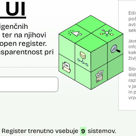
 UI
Edi
poš
avt
igenčnih
sek
ter na njihovi
Jav
open register.
inf
sparentnost pri
kak
živ
Slo
sis
raz
v j
in 
vrz
Register trenutno vsebuje
9
sistemov.