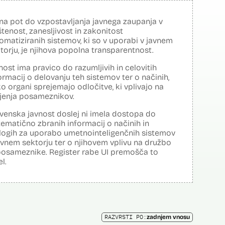
na pot do vzpostavljanja javnega zaupanja v
tenost, zanesljivost in zakonitost
omatiziranih sistemov, ki so v uporabi v javnem
torju, je njihova popolna transparentnost.
nost ima pravico do razumljivih in celovitih
ormacij o delovanju teh sistemov ter o načinih,
o organi sprejemajo odločitve, ki vplivajo na
ljenja posameznikov.
venska javnost doslej ni imela dostopa do
tematično zbranih informacij o načinih in
logih za uporabo umetnointeligenčnih sistemov
avnem sektorju ter o njihovem vplivu na družbo
posameznike. Register rabe UI premošča to
el.
RAZVRSTI PO:
zadnjem vnosu