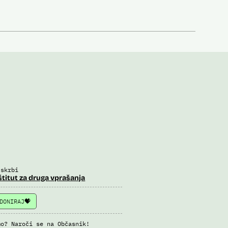
 skrbi
štitut za druga vprašanja
DONIRAJ
mo? Naroči se na Občasnik!