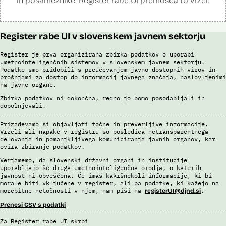
in posameznike. Register rabe UI premošča to vrzel.
Viri:
Brošura 60 let informacijsko telekomunikacijskega sistema policije
Odgovor na zahtevo za dostop do informacij javnega značaja
Register rabe UI v slovenskem javnem sektorju
Register je prva organizirana zbirka podatkov o uporabi
umetnointeligenčnih sistemov v slovenskem javnem sektorju.
Podatke smo pridobili s preučevanjem javno dostopnih virov in
prošnjami za dostop do informacij javnega značaja, naslovljenimi
na javne organe.
Zbirka podatkov ni dokončna, redno jo bomo posodabljali in
dopolnjevali.
Prizadevamo si objavljati točne in preverljive informacije.
Vrzeli ali napake v registru so posledica netransparentnega
delovanja in pomanjkljivega komuniciranja javnih organov, kar
ovira zbiranje podatkov.
Verjamemo, da slovenski državni organi in institucije
uporabljajo še druga umetnointeligenčna orodja, o katerih
javnost ni obveščena. Če imaš kakršnekoli informacije, ki bi
morale biti vključene v register, ali pa podatke, ki kažejo na
morebitne netočnosti v njem, nam piši na
.
registerUI@djnd.si
Prenesi CSV s podatki
Za Register rabe UI skrbi