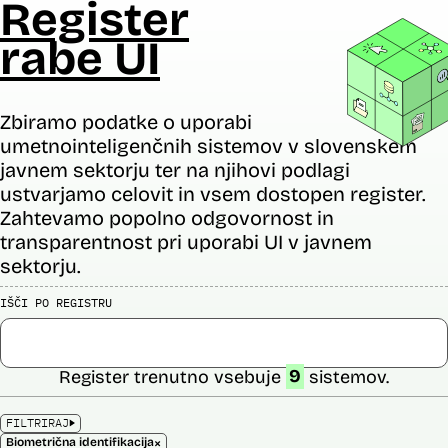
Register
rabe UI
Zbiramo podatke o uporabi
umetnointeligenčnih sistemov v slovenskem
javnem sektorju ter na njihovi podlagi
ustvarjamo celovit in vsem dostopen register.
Zahtevamo popolno odgovornost in
transparentnost pri uporabi UI v javnem
sektorju.
IŠČI PO REGISTRU
Register trenutno vsebuje
9
sistemov.
FILTRIRAJ
×
Biometrična identifikacija