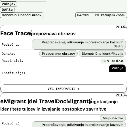
×
Policija
×
DARS
×
RAZVRSTI PO:
Generalni finančni urad
zadnjem vnosu
2014–
Face Trace
prepoznava obrazov
Preprečevanje, odkrivanje in preiskovanje kaznivih
Področja:
dejanj
Oznake:
Prepoznava obrazov
Biometrična identifikacija
Razvijalci:
CENT SI d.o.o.
Policija
Institucija:
Cena:
39.650,00 EUR z DDV
VEČ INFORMACIJ +
Trajanje
Ni časovno omejena
licence:
2016–
Analiza učinka na človekove pravice
eMigrant (del TravelDocMigrant)
ugotavljanje
Ne
opravljena:
identitete tujcev in izvajanje postopkov zavrnitve
Analiza učinka na osebne podatke opravljena:
Ne
Mejni nadzor
Posodobljeno: 3. december 2024
Področja:
Sistem uporablja algoritme za izdelavo in iskanje biometričnih
Preprečevanje, odkrivanje in preiskovanje kaznivih