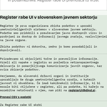
in posameznike. Register rabe UI premošča to vrzel.
Viri:
Brošura 60 let informacijsko telekomunikacijskega sistema policije
Odgovor na zahtevo za dostop do informacij javnega značaja
Register rabe UI v slovenskem javnem sektorju
Register je prva organizirana zbirka podatkov o uporabi
umetnointeligenčnih sistemov v slovenskem javnem sektorju.
Podatke smo pridobili s preučevanjem javno dostopnih virov in
prošnjami za dostop do informacij javnega značaja, naslovljenimi
na javne organe.
Zbirka podatkov ni dokončna, redno jo bomo posodabljali in
dopolnjevali.
Prizadevamo si objavljati točne in preverljive informacije.
Vrzeli ali napake v registru so posledica netransparentnega
delovanja in pomanjkljivega komuniciranja javnih organov, kar
ovira zbiranje podatkov.
Verjamemo, da slovenski državni organi in institucije
uporabljajo še druga umetnointeligenčna orodja, o katerih
javnost ni obveščena. Če imaš kakršnekoli informacije, ki bi
morale biti vključene v register, ali pa podatke, ki kažejo na
morebitne netočnosti v njem, nam piši na
.
registerUI@djnd.si
Prenesi CSV s podatki
Za Register rabe UI skrbi