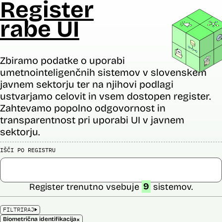
Register
rabe UI
Zbiramo podatke o uporabi
umetnointeligenčnih sistemov v slovenskem
javnem sektorju ter na njihovi podlagi
ustvarjamo celovit in vsem dostopen register.
Zahtevamo popolno odgovornost in
transparentnost pri uporabi UI v javnem
sektorju.
IŠČI PO REGISTRU
Register trenutno vsebuje
9
sistemov.
FILTRIRAJ
×
Biometrična identifikacija