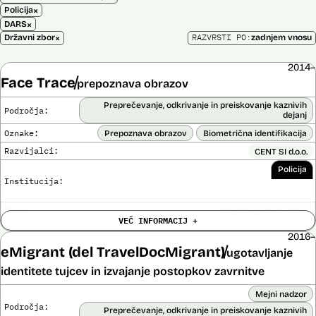
×
Policija
×
DARS
×
RAZVRSTI PO:
Državni zbor
zadnjem vnosu
2014–
Face Trace
prepoznava obrazov
Preprečevanje, odkrivanje in preiskovanje kaznivih
Področja:
dejanj
Oznake:
Prepoznava obrazov
Biometrična identifikacija
Razvijalci:
CENT SI d.o.o.
Policija
Institucija:
Cena:
39.650,00 EUR z DDV
VEČ INFORMACIJ +
Trajanje
Ni časovno omejena
licence:
2016–
Analiza učinka na človekove pravice
eMigrant (del TravelDocMigrant)
ugotavljanje
Ne
opravljena:
identitete tujcev in izvajanje postopkov zavrnitve
Analiza učinka na osebne podatke opravljena:
Ne
Mejni nadzor
Posodobljeno: 3. december 2024
Področja:
Sistem uporablja algoritme za izdelavo in iskanje biometričnih
Preprečevanje, odkrivanje in preiskovanje kaznivih