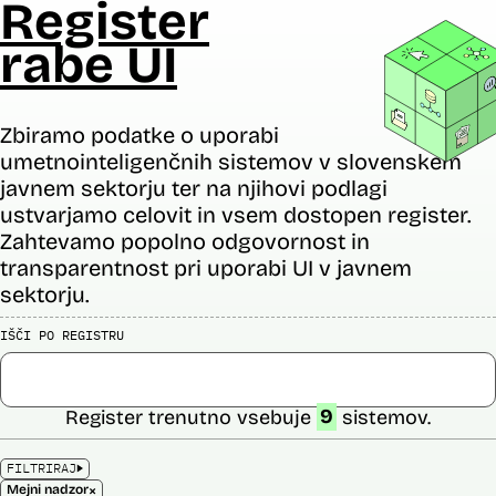
Register
rabe UI
Zbiramo podatke o uporabi
umetnointeligenčnih sistemov v slovenskem
javnem sektorju ter na njihovi podlagi
ustvarjamo celovit in vsem dostopen register.
Zahtevamo popolno odgovornost in
transparentnost pri uporabi UI v javnem
sektorju.
IŠČI PO REGISTRU
Register trenutno vsebuje
9
sistemov.
FILTRIRAJ
×
Mejni nadzor