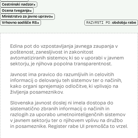
×
Cestninski nadzor
×
Ocena tveganja
×
Ministrstvo za javno upravo
×
RAZVRSTI PO:
Vrhovno sodišče RS
obdobju rabe
Edina pot do vzpostavljanja javnega zaupanja v
poštenost, zanesljivost in zakonitost
avtomatiziranih sistemov, ki so v uporabi v javnem
sektorju, je njihova popolna transparentnost.
Javnost ima pravico do razumljivih in celovitih
informacij o delovanju teh sistemov ter o načinih,
kako organi sprejemajo odločitve, ki vplivajo na
življenja posameznikov.
Slovenska javnost doslej ni imela dostopa do
sistematično zbranih informacij o načinih in
razlogih za uporabo umetnointeligenčnih sistemov
v javnem sektorju ter o njihovem vplivu na družbo
in posameznike. Register rabe UI premošča to vrzel.