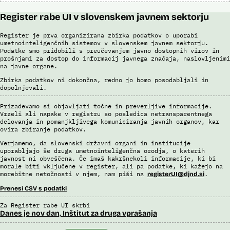
Register rabe UI v slovenskem javnem sektorju
Register je prva organizirana zbirka podatkov o uporabi
umetnointeligenčnih sistemov v slovenskem javnem sektorju.
Podatke smo pridobili s preučevanjem javno dostopnih virov in
prošnjami za dostop do informacij javnega značaja, naslovljenimi
na javne organe.
Zbirka podatkov ni dokončna, redno jo bomo posodabljali in
dopolnjevali.
Prizadevamo si objavljati točne in preverljive informacije.
Vrzeli ali napake v registru so posledica netransparentnega
delovanja in pomanjkljivega komuniciranja javnih organov, kar
ovira zbiranje podatkov.
Verjamemo, da slovenski državni organi in institucije
uporabljajo še druga umetnointeligenčna orodja, o katerih
javnost ni obveščena. Če imaš kakršnekoli informacije, ki bi
morale biti vključene v register, ali pa podatke, ki kažejo na
morebitne netočnosti v njem, nam piši na
.
registerUI@djnd.si
Prenesi CSV s podatki
Za Register rabe UI skrbi
Danes je nov dan, Inštitut za druga vprašanja