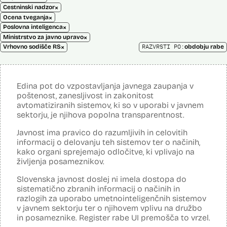
×
Cestninski nadzor
×
Ocena tveganja
×
Poslovna inteligenca
×
Ministrstvo za javno upravo
×
RAZVRSTI PO:
Vrhovno sodišče RS
obdobju rabe
Edina pot do vzpostavljanja javnega zaupanja v
poštenost, zanesljivost in zakonitost
avtomatiziranih sistemov, ki so v uporabi v javnem
sektorju, je njihova popolna transparentnost.
Javnost ima pravico do razumljivih in celovitih
informacij o delovanju teh sistemov ter o načinih,
kako organi sprejemajo odločitve, ki vplivajo na
življenja posameznikov.
Slovenska javnost doslej ni imela dostopa do
sistematično zbranih informacij o načinih in
razlogih za uporabo umetnointeligenčnih sistemov
v javnem sektorju ter o njihovem vplivu na družbo
in posameznike. Register rabe UI premošča to vrzel.