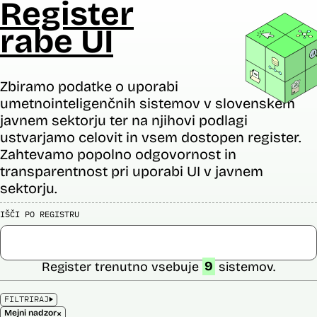
Register
rabe UI
Zbiramo podatke o uporabi
umetnointeligenčnih sistemov v slovenskem
javnem sektorju ter na njihovi podlagi
ustvarjamo celovit in vsem dostopen register.
Zahtevamo popolno odgovornost in
transparentnost pri uporabi UI v javnem
sektorju.
IŠČI PO REGISTRU
Register trenutno vsebuje
9
sistemov.
FILTRIRAJ
×
Mejni nadzor