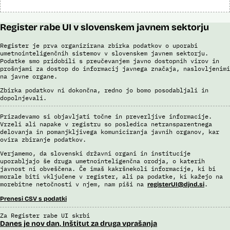
Register rabe UI v slovenskem javnem sektorju
Register je prva organizirana zbirka podatkov o uporabi
umetnointeligenčnih sistemov v slovenskem javnem sektorju.
Podatke smo pridobili s preučevanjem javno dostopnih virov in
prošnjami za dostop do informacij javnega značaja, naslovljenimi
na javne organe.
Zbirka podatkov ni dokončna, redno jo bomo posodabljali in
dopolnjevali.
Prizadevamo si objavljati točne in preverljive informacije.
Vrzeli ali napake v registru so posledica netransparentnega
delovanja in pomanjkljivega komuniciranja javnih organov, kar
ovira zbiranje podatkov.
Verjamemo, da slovenski državni organi in institucije
uporabljajo še druga umetnointeligenčna orodja, o katerih
javnost ni obveščena. Če imaš kakršnekoli informacije, ki bi
morale biti vključene v register, ali pa podatke, ki kažejo na
morebitne netočnosti v njem, nam piši na
.
registerUI@djnd.si
Prenesi CSV s podatki
Za Register rabe UI skrbi
Danes je nov dan, Inštitut za druga vprašanja