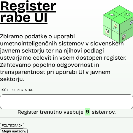
Register
rabe UI
Zbiramo podatke o uporabi
umetnointeligenčnih sistemov v slovenskem
javnem sektorju ter na njihovi podlagi
ustvarjamo celovit in vsem dostopen register.
Zahtevamo popolno odgovornost in
transparentnost pri uporabi UI v javnem
sektorju.
IŠČI PO REGISTRU
Register trenutno vsebuje
9
sistemov.
FILTRIRAJ
×
Mejni nadzor