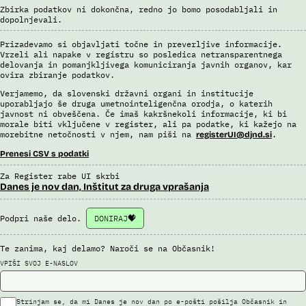
Uslužbenci nacionalne enote za informacije o potnikih vsa ujemanja
Zbirka podatkov ni dokončna, redno jo bomo posodabljali in
pri avtomatizirani obdelavi podatkov ter varnostna tveganja
dopolnjevali.
posamično pregledajo še z neavtomatiziranimi sredstvi.
Sistem uporablja sledeče vire podatkov: Evidenca potnikov,
Prizadevamo si objavljati točne in preverljive informacije.
prijavljenih na let, Evidenca potnikov iz sistema rezervacij letalskih
Vrzeli ali napake v registru so posledica netransparentnega
delovanja in pomanjkljivega komuniciranja javnih organov, kar
vozovnic, Evidence policije, Schengenskega informacijskega sistema,
ovira zbiranje podatkov.
Interpola.
Verjamemo, da slovenski državni organi in institucije
Viri:
uporabljajo še druga umetnointeligenčna orodja, o katerih
Brošura 60 let informacijsko telekomunikacijskega sistema policije
javnost ni obveščena. Če imaš kakršnekoli informacije, ki bi
morale biti vključene v register, ali pa podatke, ki kažejo na
Odgovor na zahtevek za informacije javnega značaja
morebitne netočnosti v njem, nam piši na
.
registerUI@djnd.si
Prenesi CSV s podatki
Za Register rabe UI skrbi
Danes je nov dan, Inštitut za druga vprašanja
Podpri naše delo.
DONIRAJ
Te zanima, kaj delamo? Naroči se na Občasnik!
VPIŠI SVOJ E-NASLOV
Strinjam se, da mi Danes je nov dan po e-pošti pošilja Občasnik in