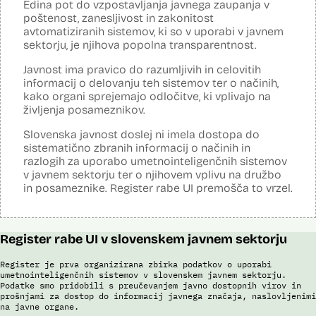
Edina pot do vzpostavljanja javnega zaupanja v
Analiza učinka na osebne podatke opravljena:
Da
?
poštenost, zanesljivost in zakonitost
avtomatiziranih sistemov, ki so v uporabi v javnem
Posodobljeno: 3. december 2024
sektorju, je njihova popolna transparentnost.
Sistem avtomatizirano zbira, obdeluje, presoja varnostna tveganja ter
posreduje podatke iz evidence potnikov, prijavljenih na let, in iz
Javnost ima pravico do razumljivih in celovitih
evidence potnikov iz sistema rezervacij letalskih vozovnic. Po
informacij o delovanju teh sistemov ter o načinih,
avtomatiziranem preverjanju podatkov PNR (Passenger Name
Record) in API (Advanced Passenger Information) v primeru ujemanja
kako organi sprejemajo odločitve, ki vplivajo na
v evidencah policije, SIS in Interpola poda rezultat v obliki "zadetek oz.
življenja posameznikov.
ni zadetka" z navedbo sklopa evidenc, v katerih je prišlo do ujemanja,
ter navedbo, ali se ujemanje nanaša na podatke o osebi ali na
Slovenska javnost doslej ni imela dostopa do
podatke o potovalnem dokumentu. V primeru ujemanja poda tudi
sistematično zbranih informacij o načinih in
podatke, na podlagi katerih je prišlo do ujemanja med preverjenimi
razlogih za uporabo umetnointeligenčnih sistemov
podatki in ocenjevalnimi merili.
v javnem sektorju ter o njihovem vplivu na družbo
Ocenjevalna merila so oblikovana z analitično obdelavo podatkov, pri
in posameznike. Register rabe UI premošča to vrzel.
čemer se oblikujejo indikatorji tveganja, ki predstavljajo posamezne
podatke, za katere je bilo pri analitični obdelavi ugotovljeno, da
predstavljajo specifične potovalne vzorce storilcev terorističnih in
drugih hudih kaznivih dejanj oziroma njihovih žrtev ter zato
Register rabe UI v slovenskem javnem sektorju
omogočajo usmerjeno delo policije in drugih pristojnih organov na
takšne osebe. Nacionalna enota za informacije o potnikih lahko glede
na utemeljene razloge v posamičnem primeru posreduje podatke
Register je prva organizirana zbirka podatkov o uporabi
potnikov, prijavljenih na let, oziroma podatke potnikov iz sistema
umetnointeligenčnih sistemov v slovenskem javnem sektorju.
rezervacij letalskih vozovnic oziroma rezultate njihove obdelave
Podatke smo pridobili s preučevanjem javno dostopnih virov in
drugim enotam policije.
prošnjami za dostop do informacij javnega značaja, naslovljenimi
na javne organe.