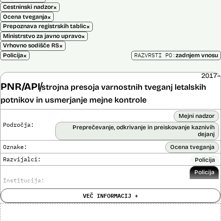
×
Cestninski nadzor
×
Ocena tveganja
×
Prepoznava registrskih tablic
×
Ministrstvo za javno upravo
×
Vrhovno sodišče RS
×
RAZVRSTI PO:
Policija
zadnjem vnosu
2017–
PNR/API
strojna presoja varnostnih tveganj letalskih
potnikov in usmerjanje mejne kontrole
Mejni nadzor
Področja:
Preprečevanje, odkrivanje in preiskovanje kaznivih
dejanj
Oznake:
Ocena tveganja
Razvijalci:
Policija
Policija
Institucija:
VEČ INFORMACIJ +
Cena:
Neznana
?
Analiza učinka na človekove pravice
Ne
opravljena: