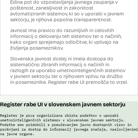
Edina pot do vzpostavljanja javnega zaupanja v
Analiza učinka na osebne podatke opravljena:
Da
?
poštenost, zanesljivost in zakonitost
avtomatiziranih sistemov, ki so v uporabi v javnem
Posodobljeno: 3. december 2024
sektorju, je njihova popolna transparentnost.
Sistem avtomatizirano zbira, obdeluje, presoja varnostna tveganja ter
posreduje podatke iz evidence potnikov, prijavljenih na let, in iz
Javnost ima pravico do razumljivih in celovitih
evidence potnikov iz sistema rezervacij letalskih vozovnic. Po
informacij o delovanju teh sistemov ter o načinih,
avtomatiziranem preverjanju podatkov PNR (Passenger Name
Record) in API (Advanced Passenger Information) v primeru ujemanja
kako organi sprejemajo odločitve, ki vplivajo na
v evidencah policije, SIS in Interpola poda rezultat v obliki "zadetek oz.
življenja posameznikov.
ni zadetka" z navedbo sklopa evidenc, v katerih je prišlo do ujemanja,
ter navedbo, ali se ujemanje nanaša na podatke o osebi ali na
Slovenska javnost doslej ni imela dostopa do
podatke o potovalnem dokumentu. V primeru ujemanja poda tudi
sistematično zbranih informacij o načinih in
podatke, na podlagi katerih je prišlo do ujemanja med preverjenimi
razlogih za uporabo umetnointeligenčnih sistemov
podatki in ocenjevalnimi merili.
v javnem sektorju ter o njihovem vplivu na družbo
Ocenjevalna merila so oblikovana z analitično obdelavo podatkov, pri
in posameznike. Register rabe UI premošča to vrzel.
čemer se oblikujejo indikatorji tveganja, ki predstavljajo posamezne
podatke, za katere je bilo pri analitični obdelavi ugotovljeno, da
predstavljajo specifične potovalne vzorce storilcev terorističnih in
drugih hudih kaznivih dejanj oziroma njihovih žrtev ter zato
Register rabe UI v slovenskem javnem sektorju
omogočajo usmerjeno delo policije in drugih pristojnih organov na
takšne osebe. Nacionalna enota za informacije o potnikih lahko glede
na utemeljene razloge v posamičnem primeru posreduje podatke
Register je prva organizirana zbirka podatkov o uporabi
potnikov, prijavljenih na let, oziroma podatke potnikov iz sistema
umetnointeligenčnih sistemov v slovenskem javnem sektorju.
rezervacij letalskih vozovnic oziroma rezultate njihove obdelave
Podatke smo pridobili s preučevanjem javno dostopnih virov in
drugim enotam policije.
prošnjami za dostop do informacij javnega značaja, naslovljenimi
na javne organe.