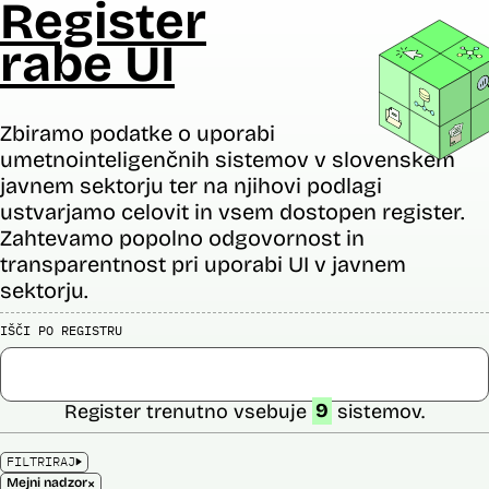
Register
rabe UI
Zbiramo podatke o uporabi
umetnointeligenčnih sistemov v slovenskem
javnem sektorju ter na njihovi podlagi
ustvarjamo celovit in vsem dostopen register.
Zahtevamo popolno odgovornost in
transparentnost pri uporabi UI v javnem
sektorju.
IŠČI PO REGISTRU
Register trenutno vsebuje
9
sistemov.
FILTRIRAJ
×
Mejni nadzor