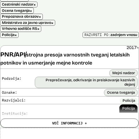
×
Cestninski nadzor
×
Ocena tveganja
×
Prepoznava obrazov
×
Ministrstvo za javno upravo
×
Vrhovno sodišče RS
×
RAZVRSTI PO:
Policija
zadnjem vnosu
2017–
PNR/API
strojna presoja varnostnih tveganj letalskih
potnikov in usmerjanje mejne kontrole
Mejni nadzor
Področja:
Preprečevanje, odkrivanje in preiskovanje kaznivih
dejanj
Oznake:
Ocena tveganja
Razvijalci:
Policija
Policija
Institucija:
VEČ INFORMACIJ +
Cena:
Neznana
?
Analiza učinka na človekove pravice
Ne
opravljena: