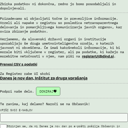
Uslužbenci nacionalne enote za informacije o potnikih vsa ujemanja
Zbirka podatkov ni dokončna, redno jo bomo posodabljali in
pri avtomatizirani obdelavi podatkov ter varnostna tveganja
dopolnjevali.
posamično pregledajo še z neavtomatiziranimi sredstvi.
Sistem uporablja sledeče vire podatkov: Evidenca potnikov,
Prizadevamo si objavljati točne in preverljive informacije.
prijavljenih na let, Evidenca potnikov iz sistema rezervacij letalskih
Vrzeli ali napake v registru so posledica netransparentnega
delovanja in pomanjkljivega komuniciranja javnih organov, kar
vozovnic, Evidence policije, Schengenskega informacijskega sistema,
ovira zbiranje podatkov.
Interpola.
Verjamemo, da slovenski državni organi in institucije
Viri:
uporabljajo še druga umetnointeligenčna orodja, o katerih
Brošura 60 let informacijsko telekomunikacijskega sistema policije
javnost ni obveščena. Če imaš kakršnekoli informacije, ki bi
morale biti vključene v register, ali pa podatke, ki kažejo na
Odgovor na zahtevek za informacije javnega značaja
morebitne netočnosti v njem, nam piši na
.
registerUI@djnd.si
Prenesi CSV s podatki
Za Register rabe UI skrbi
Danes je nov dan, Inštitut za druga vprašanja
Podpri naše delo.
DONIRAJ
Te zanima, kaj delamo? Naroči se na Občasnik!
VPIŠI SVOJ E-NASLOV
Strinjam se, da mi Danes je nov dan po e-pošti pošilja Občasnik in