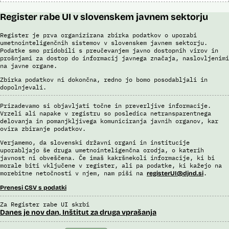
Register rabe UI v slovenskem javnem sektorju
Register je prva organizirana zbirka podatkov o uporabi
umetnointeligenčnih sistemov v slovenskem javnem sektorju.
Podatke smo pridobili s preučevanjem javno dostopnih virov in
prošnjami za dostop do informacij javnega značaja, naslovljenimi
na javne organe.
Zbirka podatkov ni dokončna, redno jo bomo posodabljali in
dopolnjevali.
Prizadevamo si objavljati točne in preverljive informacije.
Vrzeli ali napake v registru so posledica netransparentnega
delovanja in pomanjkljivega komuniciranja javnih organov, kar
ovira zbiranje podatkov.
Verjamemo, da slovenski državni organi in institucije
uporabljajo še druga umetnointeligenčna orodja, o katerih
javnost ni obveščena. Če imaš kakršnekoli informacije, ki bi
morale biti vključene v register, ali pa podatke, ki kažejo na
morebitne netočnosti v njem, nam piši na
.
registerUI@djnd.si
Prenesi CSV s podatki
Za Register rabe UI skrbi
Danes je nov dan, Inštitut za druga vprašanja