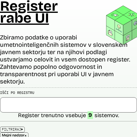
Register
rabe UI
Zbiramo podatke o uporabi
umetnointeligenčnih sistemov v slovenskem
javnem sektorju ter na njihovi podlagi
ustvarjamo celovit in vsem dostopen register.
Zahtevamo popolno odgovornost in
transparentnost pri uporabi UI v javnem
sektorju.
IŠČI PO REGISTRU
Register trenutno vsebuje
9
sistemov.
FILTRIRAJ
×
Mejni nadzor