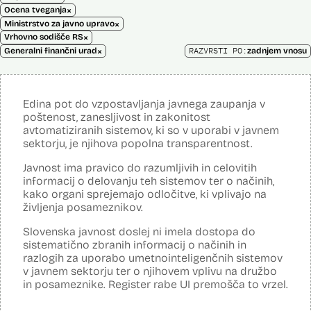
×
Ocena tveganja
×
Ministrstvo za javno upravo
×
Vrhovno sodišče RS
×
RAZVRSTI PO:
Generalni finančni urad
zadnjem vnosu
Edina pot do vzpostavljanja javnega zaupanja v
poštenost, zanesljivost in zakonitost
avtomatiziranih sistemov, ki so v uporabi v javnem
sektorju, je njihova popolna transparentnost.
Javnost ima pravico do razumljivih in celovitih
informacij o delovanju teh sistemov ter o načinih,
kako organi sprejemajo odločitve, ki vplivajo na
življenja posameznikov.
Slovenska javnost doslej ni imela dostopa do
sistematično zbranih informacij o načinih in
razlogih za uporabo umetnointeligenčnih sistemov
v javnem sektorju ter o njihovem vplivu na družbo
in posameznike. Register rabe UI premošča to vrzel.