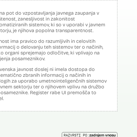
na pot do vzpostavljanja javnega zaupanja v
tenost, zanesljivost in zakonitost
omatiziranih sistemov, ki so v uporabi v javnem
torju, je njihova popolna transparentnost.
nost ima pravico do razumljivih in celovitih
ormacij o delovanju teh sistemov ter o načinih,
o organi sprejemajo odločitve, ki vplivajo na
ljenja posameznikov.
venska javnost doslej ni imela dostopa do
tematično zbranih informacij o načinih in
logih za uporabo umetnointeligenčnih sistemov
avnem sektorju ter o njihovem vplivu na družbo
posameznike. Register rabe UI premošča to
el.
RAZVRSTI PO:
zadnjem vnosu