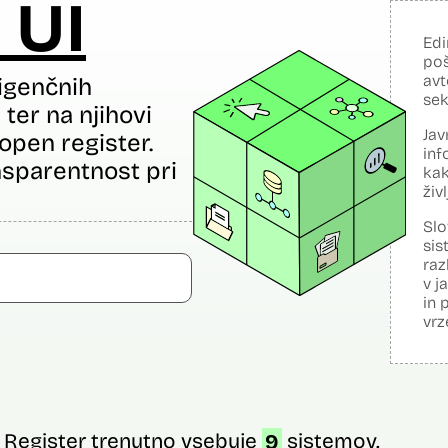
 UI
Edi
poš
avt
igenčnih
sek
ter na njihovi
Jav
open register.
inf
sparentnost pri
kak
živ
Slo
sis
raz
v j
in 
vrz
Register trenutno vsebuje
9
sistemov.