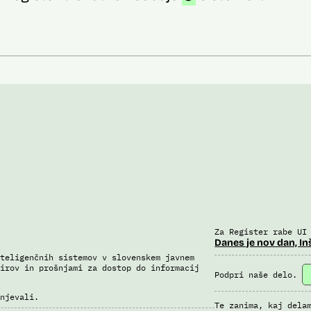
Za Register rabe UI
Danes je nov dan, In
teligenčnih sistemov v slovenskem javnem
irov in prošnjami za dostop do informacij
Podpri naše delo.
njevali.
Te zanima, kaj dela