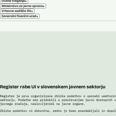
×
Ocena tveganja
×
Ministrstvo za javno upravo
×
Vrhovno sodišče RS
×
Generalni finančni urad
Register rabe UI v slovenskem javnem sektorju
Register je prva organizirana zbirka podatkov o uporabi umetnoin
sektorju. Podatke smo pridobili s preučevanjem javno dostopnih v
javnega značaja, naslovljenimi na javne organe.
Zbirka podatkov ni dokončna, redno jo bomo posodabljali in dopol