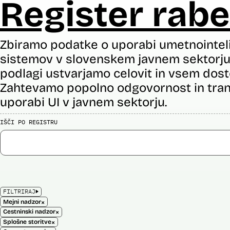
Register rabe
Zbiramo podatke o uporabi umetnointel
sistemov v slovenskem javnem sektorju 
podlagi ustvarjamo celovit in vsem dost
Zahtevamo popolno odgovornost in tran
uporabi UI v javnem sektorju.
IŠČI PO REGISTRU
FILTRIRAJ
×
Mejni nadzor
×
Cestninski nadzor
×
Splošne storitve