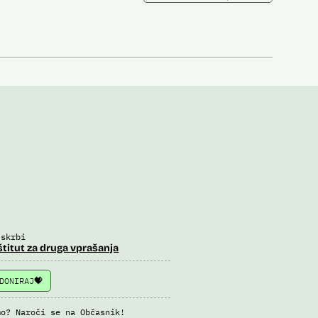
 skrbi
štitut za druga vprašanja
DONIRAJ
mo? Naroči se na Občasnik!