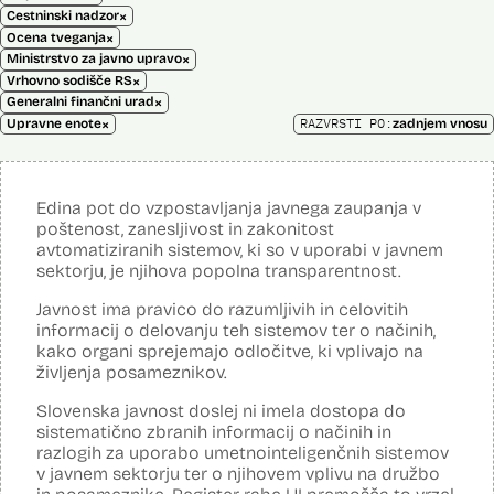
×
Cestninski nadzor
×
Ocena tveganja
×
Ministrstvo za javno upravo
×
Vrhovno sodišče RS
×
Generalni finančni urad
×
RAZVRSTI PO:
Upravne enote
zadnjem vnosu
Edina pot do vzpostavljanja javnega zaupanja v
poštenost, zanesljivost in zakonitost
avtomatiziranih sistemov, ki so v uporabi v javnem
sektorju, je njihova popolna transparentnost.
Javnost ima pravico do razumljivih in celovitih
informacij o delovanju teh sistemov ter o načinih,
kako organi sprejemajo odločitve, ki vplivajo na
življenja posameznikov.
Slovenska javnost doslej ni imela dostopa do
sistematično zbranih informacij o načinih in
razlogih za uporabo umetnointeligenčnih sistemov
v javnem sektorju ter o njihovem vplivu na družbo